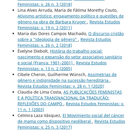
Feministas: v. 26 n. 3 (2018)
Lina Alves Arruda, Maria de Fátima Morethy Couto,
Ativismo artístico: engajamento político e questões de
gênero na obra de Barbara Kruger
,
Revista Estudos
Feministas: v. 19 n. 2 (2011)
Maria das Dores Campos Machado,
O discurso cristão
sobre a “ideologia de gênero”
,
Revista Estudos
Feministas: v. 26 n. 2 (2018)
Évelyne Diebolt,
História do trabalho social:
nascimento e expansão do setor associativo sanitário
e social (França: 1901–2001)
,
Revista Estudos
Feministas: v. 13 n. 2 (2005)
Cibele Cheron, Guilherme Wünsch,
Assimetrias de
gênero e indignidade na sucessão hereditária
,
Revista Estudos Feministas: v. 28 n. 1 (2020)
Claudia de Lima Costa,
AS PUBLICAÇÕES FEMINISTAS
E A POLÍTICA TRANSNACIONAL DA TRADUÇÃO:
REFLEXÕES DO CAMPO
,
Revista Estudos Feministas: v.
11 n. 1 (2003)
Celmira Laza Vásquez,
El Movimiento social del cáncer
de mama como dispositivo neoliberal
,
Revista Estudos
Feministas: v. 25 n. 3 (2017)