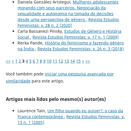
Daniela González Aristegui,
Mulheres adolescentes
morando com seus parceiros. Negociação da
sexualidade e autonomia na tomada de decisões
desde uma perspectiva de gênero
,
Revista Estudos
Feministas: v. 28 n. 2 (2020)
Carla Bassanezi Pinsky,
Estudos de Gênero e História
Social
,
Revista Estudos Feministas: v. 17 n. 1 (2009)
Recka Pande,
História do feminismo e fazendo gênero
na Índia
,
Revista Estudos Feministas: v. 26 n. 3 (2018)
<<
<
1
2
3
4
5
6
7
8
9
10
11
12
13
14
15
>
>>
Você também pode
iniciar uma pesquisa avançada por
similaridade
para este artigo.
Artigos mais lidos pelo mesmo(s) autor(es)
Laurence Tain,
Um filho quando eu quiser?: o caso da
França contemporânea
,
Revista Estudos Feministas: v.
13 n. 1 (2005)