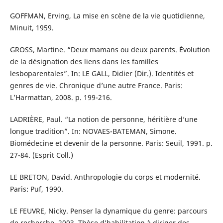
GOFFMAN, Erving, La mise en scène de la vie quotidienne,
Minuit, 1959.
GROSS, Martine. “Deux mamans ou deux parents. Évolution
de la désignation des liens dans les familles
lesboparentales”. In: LE GALL, Didier (Dir.). Identités et
genres de vie. Chronique d’une autre France. Paris:
L’Harmattan, 2008. p. 199-216.
LADRIÈRE, Paul. “La notion de personne, héritière d’une
longue tradition”. In: NOVAES-BATEMAN, Simone.
Biomédecine et devenir de la personne. Paris: Seuil, 1991. p.
27-84. (Esprit Coll.)
LE BRETON, David. Anthropologie du corps et modernité.
Paris: Puf, 1990.
LE FEUVRE, Nicky. Penser la dynamique du genre: parcours
de recherche. 2003. Thèse d’habilitation à diriger des