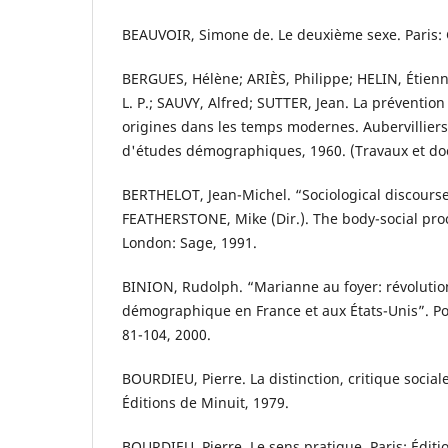
BEAUVOIR, Simone de. Le deuxième sexe. Paris: 
BERGUES, Hélène; ARIÈS, Philippe; HELIN, Étien
L. P.; SAUVY, Alfred; SUTTER, Jean. La prévention
origines dans les temps modernes. Aubervilliers:
d'études démographiques, 1960. (Travaux et doc
BERTHELOT, Jean-Michel. “Sociological discourse
FEATHERSTONE, Mike (Dir.). The body-social proc
London: Sage, 1991.
BINION, Rudolph. “Marianne au foyer: révolution 
démographique en France et aux États-Unis”. Popu
81-104, 2000.
BOURDIEU, Pierre. La distinction, critique social
Éditions de Minuit, 1979.
BOURDIEU, Pierre. Le sens pratique. Paris: Éditi