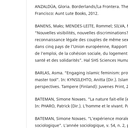
ANZALDÚA, Gloria. Borderlands/La Frontera. Th
Francisco: Aunt Lute Books, 2012.
BANENS, Maks; MENDES-LEITE, Rommel; SILVA, M
“Nouvelles visibilités, nouvelles discriminations
reconnaissance légale des couples de même sex
dans cinq pays de l’Union européenne, Rapport 
de l’emploi, de la cohésion sociale, du logement
santé et des solidarités”. Hal SHS Sciences Huma
BARLAS, Asma. “Engaging islamic feminism: prov
master tool”. In: KYNSILEHTO, Anitta (Dir.). Isla
perspectives. Tampere (Finland): Juvenes Print, 
BATEMAN, Simone Novaes. “La nature fait-elle (e
In: PHARO, Patrick (Dir.). L’homme et le vivant. P
BATEMAN, Simone Novaes. “L’expérience moral
sociologique”. L’année sociologique, v. 54, n. 2,