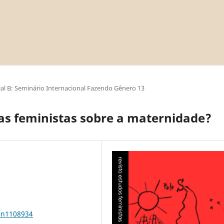
al B: Seminário Internacional Fazendo Gênero 13
as feministas sobre a maternidade?
34n1108934