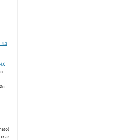
a
 4.0
a
4.0
 o
ção
mato)
criar