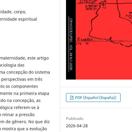
idade, corpo,
ernidade espiritual
 maternidade, este artigo
ciologia das
uma concepção do sistema
 perspectivas em três
anto os componentes
lmente na primeira etapa
PDF (Español (España))
ido na concepção, as
ológica referem-se à
m minar a pressão
Publicado
em de gênero. No que diz
2026-04-28
o mostra que a evolução