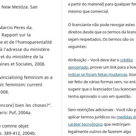
a partir do material) para qualquer fi
e New Mestiza. San
mesmo que comercial.
O licenciante não pode revogar estes
arcio Peres da.
direitos desde que os termos da licen
? Rapport sur la
sejam respeitados. Os termos são os
e et de l’homoparentalité
seguintes:
à l’adresse du ministère
 et du ministère de la
Atribuição – Você deve dar o
crédito
ines et Sociales, 2008.
apropriado
, prover um link para a lic
indicar se foram feitas mudanças
. Is
incialising feminism as a
ser feito de várias formas sem, no ent
mic feminism: current
sugerir que o licenciador (ou licencian
2008.
tenha aprovado o uso em questão.
ncore) bien les choses?”.
Sem restrições adicionais - Você não 
aris: Puf, 2004a.
aplicar termos jurídicos ou
medidas d
caráter tecnológico
que restrinjam
e comme objet
legalmente outros de fazerem algo
 p. 389-412, 2004b.