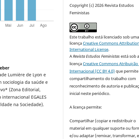
Copyright (c) 2026 Revista Estudos
Feministas
Este trabalho está licenciado sob um
licença
Creative Commons Attribution
International License
.
A
Revista Estudos Feministas
está sob 
licença
Creative Commons Atribuição 
Weber
Internacional (CC BY 4.0)
que permite
dade Lumière de Lyon e
compartilhamento do trabalho com
 sociologia da saúde e
reconhecimento de autoria e publica
o* (Zona Editorial,
inicial neste periódico.
o internacional EGALES
aldade na Sociedade).
A licença permite:
Compartilhar (copiar e redistribuir o
material em qualquer suporte ou for
e/ou adaptar (remixar, transformar, e 