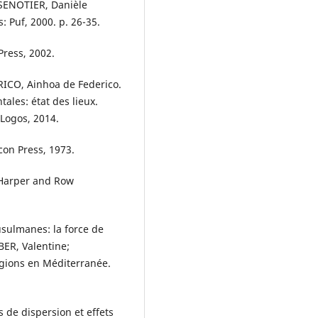
 SENOTIER, Danièle
: Puf, 2000. p. 26-35.
ress, 2002.
ICO, Ainhoa de Federico.
ales: état des lieux.
Logos, 2014.
con Press, 1973.
 Harper and Row
ulmanes: la force de
BER, Valentine;
igions en Méditerranée.
 de dispersion et effets