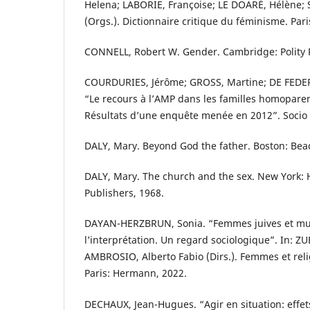
Helena; LABORIE, Françoise; LE DOARÉ, Hélène;
(Orgs.). Dictionnaire critique du féminisme. Paris
CONNELL, Robert W. Gender. Cambridge: Polity P
COURDURIES, Jérôme; GROSS, Martine; DE FEDER
“Le recours à l’AMP dans les familles homoparent
Résultats d’une enquête menée en 2012”. Socio 
DALY, Mary. Beyond God the father. Boston: Bea
DALY, Mary. The church and the sex. New York:
Publishers, 1968.
DAYAN-HERZBRUN, Sonia. “Femmes juives et mus
l’interprétation. Un regard sociologique”. In: ZU
AMBROSIO, Alberto Fabio (Dirs.). Femmes et rel
Paris: Hermann, 2022.
DECHAUX, Jean-Hugues. “Agir en situation: effets