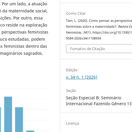
 Por um lado, a atuação
e da maternidade social,
Como Citar
ções. Por outro, essa
Tain, L. (2026). Como pensar as perspectiv
sco reside na exploração
feministas sobre a maternidade?.
Revista E
 perspectivas feministas
Feministas
,
34
(1). https://doi.org/10.1590/
9584-2026v34n1108934
pouco estudadas, podem
as feministas dentro das
Fomatos de Citação
 imaginários sagrados.
Edição
v. 34 n. 1 (2026)
Seção
Seção Especial B: Seminário
Internacional Fazendo Gênero 13
Licença