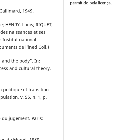
permitido pela licença.
Gallimard, 1949.
ne; HENRY, Louis; RIQUET,
 des naissances et ses
 Institut national
uments de l’ined Coll.)
 and the body”. In:
ess and cultural theory.
politique et transition
lation, v. 55, n. 1, p.
e du jugement. Paris:
ons de Minuit, 1980.