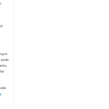
m,
ça
ença e
so pode
anto,
te)
pode
e