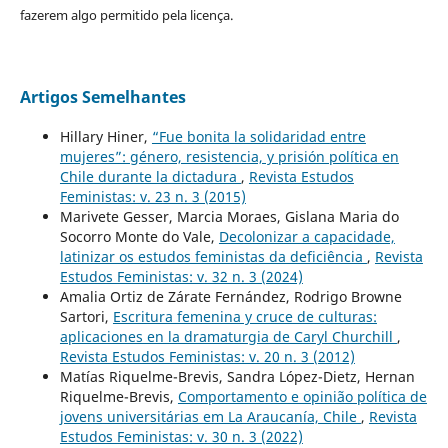
fazerem algo permitido pela licença.
Artigos Semelhantes
Hillary Hiner,
“Fue bonita la solidaridad entre
mujeres”: género, resistencia, y prisión política en
Chile durante la dictadura
,
Revista Estudos
Feministas: v. 23 n. 3 (2015)
Marivete Gesser, Marcia Moraes, Gislana Maria do
Socorro Monte do Vale,
Decolonizar a capacidade,
latinizar os estudos feministas da deficiência
,
Revista
Estudos Feministas: v. 32 n. 3 (2024)
Amalia Ortiz de Zárate Fernández, Rodrigo Browne
Sartori,
Escritura femenina y cruce de culturas:
aplicaciones en la dramaturgia de Caryl Churchill
,
Revista Estudos Feministas: v. 20 n. 3 (2012)
Matías Riquelme-Brevis, Sandra López-Dietz, Hernan
Riquelme-Brevis,
Comportamento e opinião política de
jovens universitárias em La Araucanía, Chile
,
Revista
Estudos Feministas: v. 30 n. 3 (2022)