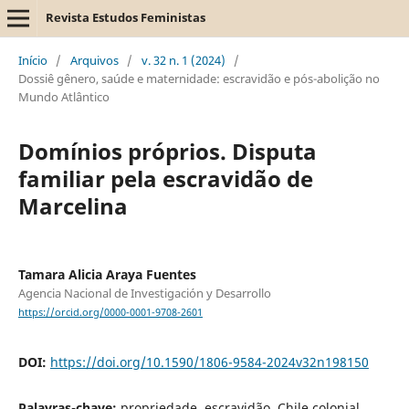
Revista Estudos Feministas
Início
/
Arquivos
/
v. 32 n. 1 (2024)
/
Dossiê gênero, saúde e maternidade: escravidão e pós-abolição no
Mundo Atlântico
Domínios próprios. Disputa
familiar pela escravidão de
Marcelina
Tamara Alicia Araya Fuentes
Agencia Nacional de Investigación y Desarrollo
https://orcid.org/0000-0001-9708-2601
DOI:
https://doi.org/10.1590/1806-9584-2024v32n198150
Palavras-chave:
propriedade, escravidão, Chile colonial