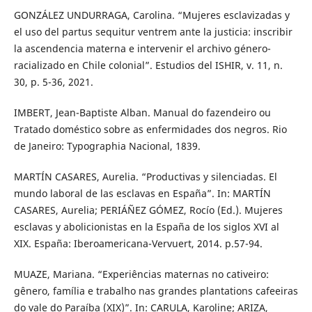
GONZÁLEZ UNDURRAGA, Carolina. “Mujeres esclavizadas y
el uso del partus sequitur ventrem ante la justicia: inscribir
la ascendencia materna e intervenir el archivo género-
racializado en Chile colonial”. Estudios del ISHIR, v. 11, n.
30, p. 5-36, 2021.
IMBERT, Jean-Baptiste Alban. Manual do fazendeiro ou
Tratado doméstico sobre as enfermidades dos negros. Rio
de Janeiro: Typographia Nacional, 1839.
MARTÍN CASARES, Aurelia. “Productivas y silenciadas. El
mundo laboral de las esclavas en España”. In: MARTÍN
CASARES, Aurelia; PERIÁÑEZ GÓMEZ, Rocío (Ed.). Mujeres
esclavas y abolicionistas en la España de los siglos XVI al
XIX. España: Iberoamericana-Vervuert, 2014. p.57-94.
MUAZE, Mariana. “Experiências maternas no cativeiro:
gênero, família e trabalho nas grandes plantations cafeeiras
do vale do Paraíba (XIX)”. In: CARULA, Karoline; ARIZA,