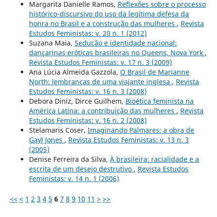
Margarita Danielle Ramos,
Reflexões sobre o processo
histórico-discursivo do uso da legítima defesa da
honra no Brasil e a construção das mulheres
,
Revista
Estudos Feministas: v. 20 n. 1 (2012)
Suzana Maia,
Sedução e identidade nacional:
dançarinas eróticas brasileiras no Queens, Nova York
,
Revista Estudos Feministas: v. 17 n. 3 (2009)
Ana Lúcia Almeida Gazzola,
O Brasil de Marianne
North: lembranças de uma viajante inglesa
,
Revista
Estudos Feministas: v. 16 n. 3 (2008)
Debora Diniz, Dirce Guilhem,
Bioética feminista na
América Latina: a contribuição das mulheres
,
Revista
Estudos Feministas: v. 16 n. 2 (2008)
Stelamaris Coser,
Imaginando Palmares: a obra de
Gayl Jones
,
Revista Estudos Feministas: v. 13 n. 3
(2005)
Denise Ferreira da Silva,
À brasileira: racialidade e a
escrita de um desejo destrutivo
,
Revista Estudos
Feministas: v. 14 n. 1 (2006)
<<
<
1
2
3
4
5
6
7
8
9
10
11
>
>>