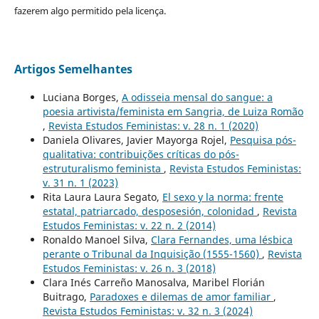
fazerem algo permitido pela licença.
Artigos Semelhantes
Luciana Borges,
A odisseia mensal do sangue: a
poesia artivista/feminista em Sangria, de Luiza Romão
,
Revista Estudos Feministas: v. 28 n. 1 (2020)
Daniela Olivares, Javier Mayorga Rojel,
Pesquisa pós-
qualitativa: contribuições críticas do pós-
estruturalismo feminista
,
Revista Estudos Feministas:
v. 31 n. 1 (2023)
Rita Laura Laura Segato,
El sexo y la norma: frente
estatal, patriarcado, desposesión, colonidad
,
Revista
Estudos Feministas: v. 22 n. 2 (2014)
Ronaldo Manoel Silva,
Clara Fernandes, uma lésbica
perante o Tribunal da Inquisição (1555-1560)
,
Revista
Estudos Feministas: v. 26 n. 3 (2018)
Clara Inés Carreño Manosalva, Maribel Florián
Buitrago,
Paradoxes e dilemas de amor familiar
,
Revista Estudos Feministas: v. 32 n. 3 (2024)