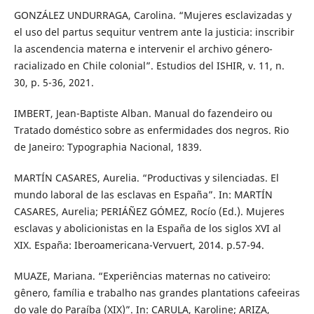
GONZÁLEZ UNDURRAGA, Carolina. “Mujeres esclavizadas y
el uso del partus sequitur ventrem ante la justicia: inscribir
la ascendencia materna e intervenir el archivo género-
racializado en Chile colonial”. Estudios del ISHIR, v. 11, n.
30, p. 5-36, 2021.
IMBERT, Jean-Baptiste Alban. Manual do fazendeiro ou
Tratado doméstico sobre as enfermidades dos negros. Rio
de Janeiro: Typographia Nacional, 1839.
MARTÍN CASARES, Aurelia. “Productivas y silenciadas. El
mundo laboral de las esclavas en España”. In: MARTÍN
CASARES, Aurelia; PERIÁÑEZ GÓMEZ, Rocío (Ed.). Mujeres
esclavas y abolicionistas en la España de los siglos XVI al
XIX. España: Iberoamericana-Vervuert, 2014. p.57-94.
MUAZE, Mariana. “Experiências maternas no cativeiro:
gênero, família e trabalho nas grandes plantations cafeeiras
do vale do Paraíba (XIX)”. In: CARULA, Karoline; ARIZA,