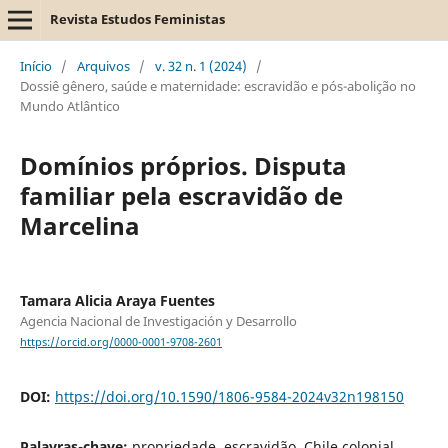
Revista Estudos Feministas
Início
/
Arquivos
/
v. 32 n. 1 (2024)
/
Dossiê gênero, saúde e maternidade: escravidão e pós-abolição no
Mundo Atlântico
Domínios próprios. Disputa
familiar pela escravidão de
Marcelina
Tamara Alicia Araya Fuentes
Agencia Nacional de Investigación y Desarrollo
https://orcid.org/0000-0001-9708-2601
DOI:
https://doi.org/10.1590/1806-9584-2024v32n198150
Palavras-chave:
propriedade, escravidão, Chile colonial