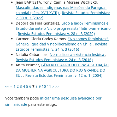
Jean BAPTISTA, Tony, Camila Moraes WICHERS,
Masculinidades indígenas nas Missões do Paraguai
colonial (sécs. XVII-XVIII)
,
Revista Estudos Feministas:
v. 30 n. 3 (2022)
Débora de Fina Gonzalez,
Lado a lado? Feminismos e
Estado durante o ‘ciclo progressista’ latino-americano
,
Revista Estudos Feministas: v. 28 n. 3 (2020)
Carmen Gloria Godoy Ramos,
“No somos feministas”.
Género, igualdad y neoliberalismo en Chile
,
Revista
Estudos Feministas: v. 24 n. 3 (2016)
Natalia Cabanillas,
Normalizar a existencia lésbica
,
Revista Estudos Feministas: v. 24 n. 3 (2016)
Anita Brumer,
GÊNERO E AGRICULTURA: A SITUAÇÃO
DA MULHER NA AGRICULTURA DO RIO GRANDE DO
SUL
,
Revista Estudos Feministas: v. 12 n. 1 (2004)
<<
<
1
2
3
4
5
6
7
8
9
10
11
>
>>
Você também pode
iniciar uma pesquisa avançada por
similaridade
para este artigo.