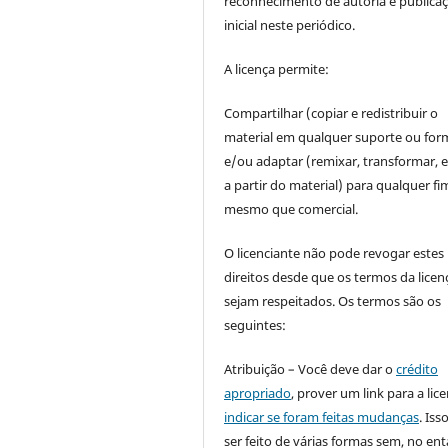
reconhecimento de autoria e publica
inicial neste periódico.
A licença permite:
Compartilhar (copiar e redistribuir o
material em qualquer suporte ou for
e/ou adaptar (remixar, transformar, e 
a partir do material) para qualquer fi
mesmo que comercial.
O licenciante não pode revogar estes
direitos desde que os termos da licen
sejam respeitados. Os termos são os
seguintes:
Atribuição – Você deve dar o
crédito
apropriado
, prover um link para a lic
indicar se foram feitas mudanças
. Is
ser feito de várias formas sem, no ent