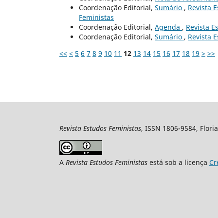
Coordenação Editorial,
Sumário
,
Revista E
Feministas
Coordenação Editorial,
Agenda
,
Revista Es
Coordenação Editorial,
Sumário
,
Revista E
<<
<
5
6
7
8
9
10
11
12
13
14
15
16
17
18
19
>
>>
Revista Estudos Feministas
, ISSN 1806-9584, Floria
A
Revista Estudos Feministas
está sob a licença
Cr