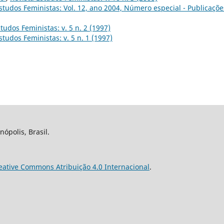
studos Feministas: Vol. 12, ano 2004, Número especial - Publicaçõe
tudos Feministas: v. 5 n. 2 (1997)
studos Feministas: v. 5 n. 1 (1997)
nópolis, Brasil.
eative Commons Atribuição 4.0 Internacional
.