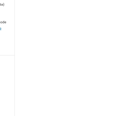
te)
pode
e