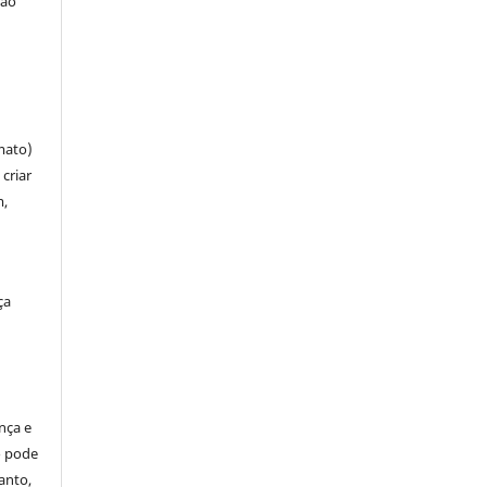
ção
mato)
criar
m,
ça
ença e
so pode
anto,