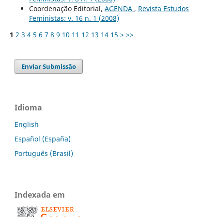
Coordenação Editorial,
AGENDA
,
Revista Estudos
Feministas: v. 16 n. 1 (2008)
1
2
3
4
5
6
7
8
9
10
11
12
13
14
15
>
>>
Enviar Submissão
Idioma
English
Español (España)
Português (Brasil)
Indexada em