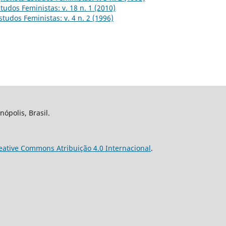
tudos Feministas: v. 18 n. 1 (2010)
studos Feministas: v. 4 n. 2 (1996)
nópolis, Brasil.
eative Commons Atribuição 4.0 Internacional
.