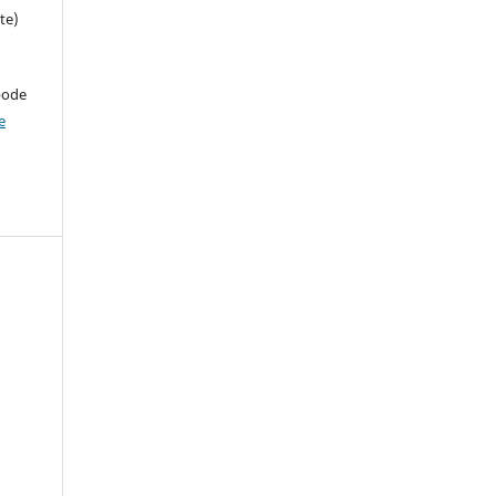
te)
pode
e