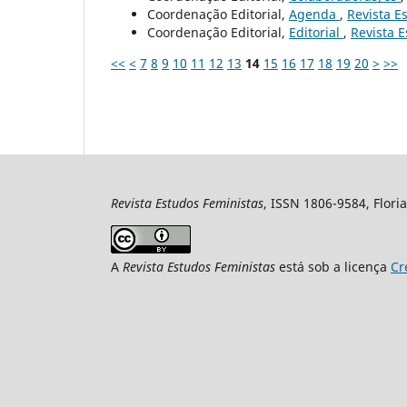
Coordenação Editorial,
Agenda
,
Revista Es
Coordenação Editorial,
Editorial
,
Revista E
<<
<
7
8
9
10
11
12
13
14
15
16
17
18
19
20
>
>>
Revista Estudos Feministas
, ISSN 1806-9584, Floria
A
Revista Estudos Feministas
está sob a licença
Cr