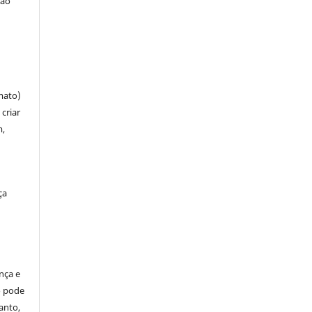
ção
mato)
criar
m,
ça
ença e
so pode
anto,