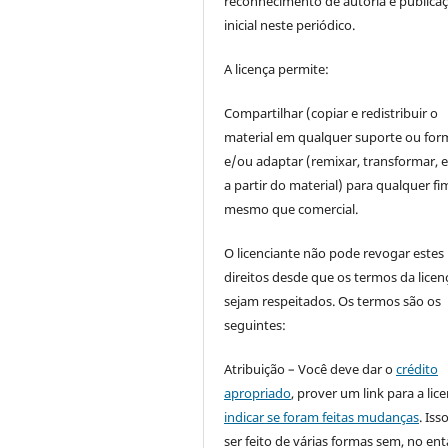
reconhecimento de autoria e publica
inicial neste periódico.
A licença permite:
Compartilhar (copiar e redistribuir o
material em qualquer suporte ou for
e/ou adaptar (remixar, transformar, e 
a partir do material) para qualquer fi
mesmo que comercial.
O licenciante não pode revogar estes
direitos desde que os termos da licen
sejam respeitados. Os termos são os
seguintes:
Atribuição – Você deve dar o
crédito
apropriado
, prover um link para a lic
indicar se foram feitas mudanças
. Is
ser feito de várias formas sem, no ent