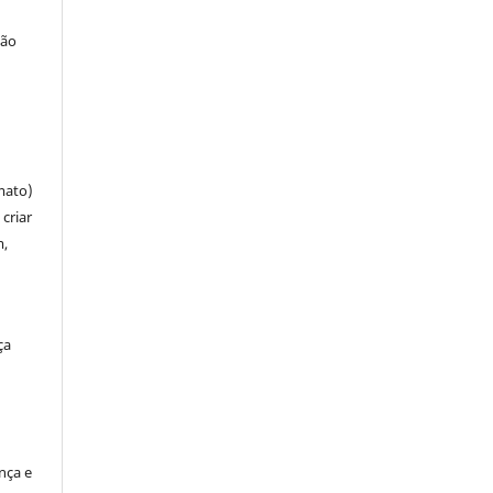
ção
mato)
criar
m,
ça
ença e