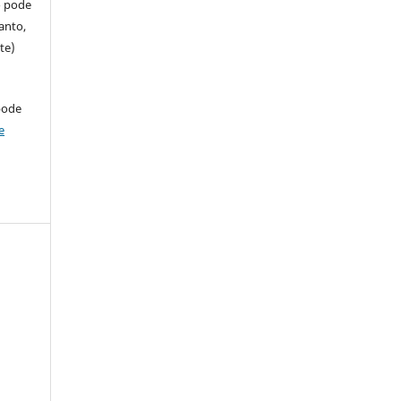
so pode
anto,
te)
pode
e