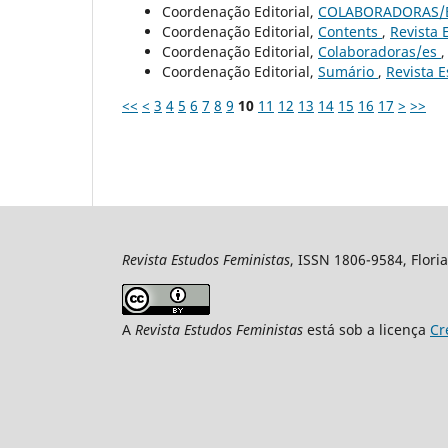
Coordenação Editorial,
COLABORADORAS/
Coordenação Editorial,
Contents
,
Revista 
Coordenação Editorial,
Colaboradoras/es
Coordenação Editorial,
Sumário
,
Revista E
<<
<
3
4
5
6
7
8
9
10
11
12
13
14
15
16
17
>
>>
Revista Estudos Feministas
, ISSN 1806-9584, Floria
A
Revista Estudos Feministas
está sob a licença
Cr