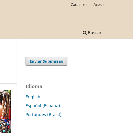
Cadastro
Acesso
Buscar
Enviar Submissão
Idioma
English
Español (España)
Português (Brasil)