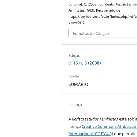
Editorial, C. (2008). Contents.
Revista Estud
Feministas
,
16
(3). Recuperado de
https://periodicos.ufsc.br/index.php/ref/ar
view/9912
Fomatos de Citação
Edição
v. 16 n. 3 (2008)
Seção
SUMÁRIO
Licença
A
Revista Estudos Feministas
está sob 
licença
Creative Commons Atribuição 
Internacional (CC BY 4.0)
que permite