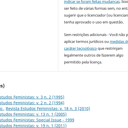
indicar se foram feitas mudanças
. Is
ser feito de várias formas sem, no ent
sugerir que o licenciador (ou licencian
tenha aprovado o uso em questão.
Sem restrições adicionais - Você não 
aplicar termos jurídicos ou
medidas d
caráter tecnológico
que restrinjam
legalmente outros de fazerem algo
permitido pela licença.
s)
studos Feministas: v. 3 n. 2 (1995)
studos Feministas: v. 2 n. 2 (1994)
to
,
Revista Estudos Feministas: v. 18 n. 3 (2010)
studos Feministas: v. 13 n. 1 (2005)
studos Feministas: Special Issue - 1999
studos Feministas: v. 19 n. 1 (2011)