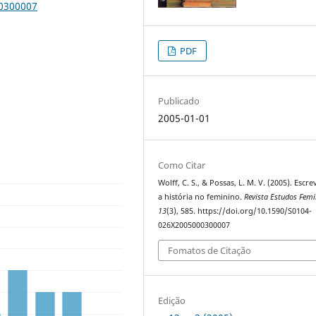
00300007
PDF
Publicado
2005-01-01
Como Citar
Wolff, C. S., & Possas, L. M. V. (2005). Escr
a história no feminino.
Revista Estudos Femi
13
(3), 585. https://doi.org/10.1590/S0104-
026X2005000300007
Fomatos de Citação
Edição