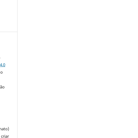
a
4.0
 o
ção
mato)
criar