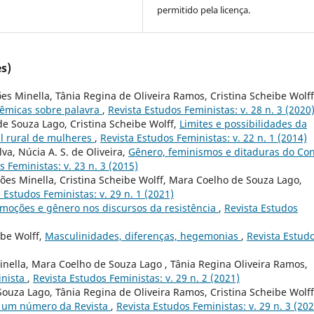
permitido pela licença.
s)
s Minella, Tânia Regina de Oliveira Ramos, Cristina Scheibe Wolff
lêmicas sobre palavra
,
Revista Estudos Feministas: v. 28 n. 3 (2020
de Souza Lago, Cristina Scheibe Wolff,
Limites e possibilidades da
al rural de mulheres
,
Revista Estudos Feministas: v. 22 n. 1 (2014)
va, Núcia A. S. de Oliveira,
Gênero, feminismos e ditaduras do Co
s Feministas: v. 23 n. 3 (2015)
ões Minella, Cristina Scheibe Wolff, Mara Coelho de Souza Lago,
 Estudos Feministas: v. 29 n. 1 (2021)
moções e gênero nos discursos da resistência
,
Revista Estudos
ibe Wolff,
Masculinidades, diferenças, hegemonias
,
Revista Estud
Minella, Mara Coelho de Souza Lago , Tânia Regina Oliveira Ramos,
inista
,
Revista Estudos Feministas: v. 29 n. 2 (2021)
ouza Lago, Tânia Regina de Oliveira Ramos, Cristina Scheibe Wolff
 um número da Revista
,
Revista Estudos Feministas: v. 29 n. 3 (202