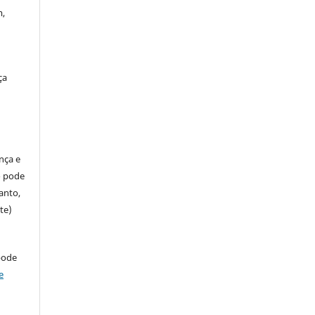
m,
ça
ença e
so pode
anto,
te)
pode
e