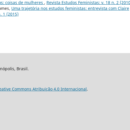
hos: coisas de mulheres
,
Revista Estudos Feministas: v. 18 n. 2 (201
Gomes,
Uma trajetória nos estudos feministas: entrevista com Claire
. 1 (2015)
nópolis, Brasil.
eative Commons Atribuição 4.0 Internacional
.