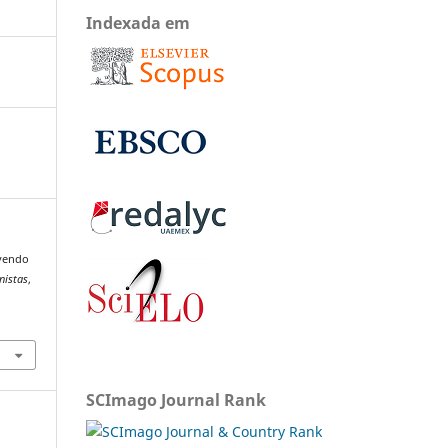
Indexada em
evendo
nistas
,
SCImago Journal Rank