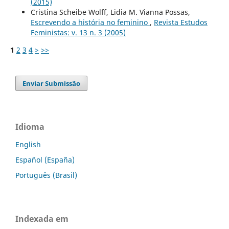
(2015)
Cristina Scheibe Wolff, Lidia M. Vianna Possas,
Escrevendo a história no feminino
,
Revista Estudos
Feministas: v. 13 n. 3 (2005)
1
2
3
4
>
>>
Enviar Submissão
Idioma
English
Español (España)
Português (Brasil)
Indexada em