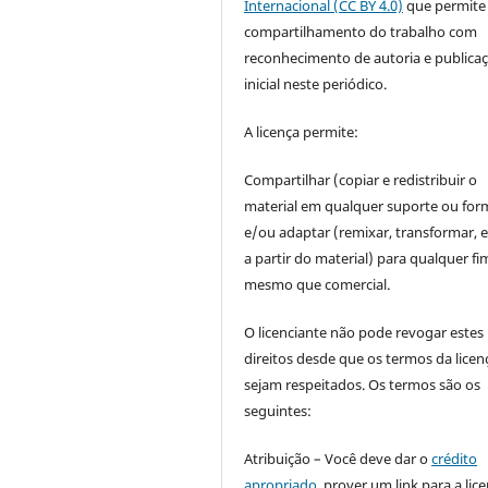
Internacional (CC BY 4.0)
que permite
compartilhamento do trabalho com
reconhecimento de autoria e publica
inicial neste periódico.
A licença permite:
Compartilhar (copiar e redistribuir o
material em qualquer suporte ou for
e/ou adaptar (remixar, transformar, e 
a partir do material) para qualquer fi
mesmo que comercial.
O licenciante não pode revogar estes
direitos desde que os termos da licen
sejam respeitados. Os termos são os
seguintes:
Atribuição – Você deve dar o
crédito
apropriado
, prover um link para a lic