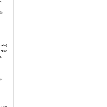
 o
ção
mato)
criar
m,
ça
ença e