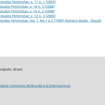
Estudos Feministas: v. 11 n. 1 (2003)
studos Feministas: v. 16 n. 3 (2008)
studos Feministas: v. 16 n. 2 (2008)
Estudos Feministas: v. 13 n. 3 (2005)
studos Feministas: Vol. 7, No 1 e 2 (1999) Número duplo - Dossiê
nópolis, Brasil.
eative Commons Atribuição 4.0 Internacional
.