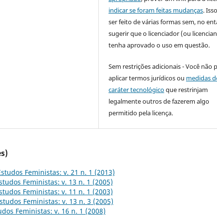
indicar se foram feitas mudanças
. Is
ser feito de várias formas sem, no ent
sugerir que o licenciador (ou licencian
tenha aprovado o uso em questão.
Sem restrições adicionais - Você não 
aplicar termos jurídicos ou
medidas d
caráter tecnológico
que restrinjam
legalmente outros de fazerem algo
permitido pela licença.
s)
Estudos Feministas: v. 21 n. 1 (2013)
studos Feministas: v. 13 n. 1 (2005)
studos Feministas: v. 11 n. 1 (2003)
studos Feministas: v. 13 n. 3 (2005)
udos Feministas: v. 16 n. 1 (2008)