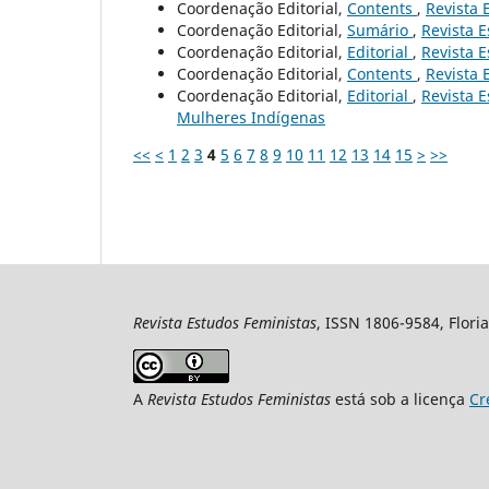
Coordenação Editorial,
Contents
,
Revista 
Coordenação Editorial,
Sumário
,
Revista E
Coordenação Editorial,
Editorial
,
Revista E
Coordenação Editorial,
Contents
,
Revista 
Coordenação Editorial,
Editorial
,
Revista E
Mulheres Indígenas
<<
<
1
2
3
4
5
6
7
8
9
10
11
12
13
14
15
>
>>
Revista Estudos Feministas
, ISSN 1806-9584, Floria
A
Revista Estudos Feministas
está sob a licença
Cr