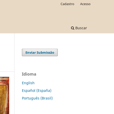
Cadastro
Acesso
Buscar
Enviar Submissão
Idioma
English
Español (España)
Português (Brasil)