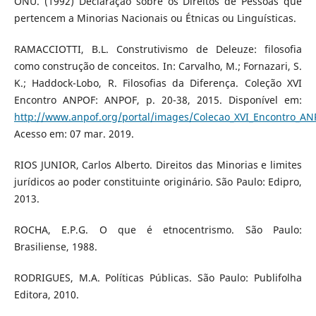
ONU. (1992) Declaração sobre os Direitos de Pessoas que
pertencem a Minorias Nacionais ou Étnicas ou Linguísticas.
RAMACCIOTTI, B.L. Construtivismo de Deleuze: filosofia
como construção de conceitos. In: Carvalho, M.; Fornazari, S.
K.; Haddock-Lobo, R. Filosofias da Diferença. Coleção XVI
Encontro ANPOF: ANPOF, p. 20-38, 2015. Disponível em:
http://www.anpof.org/portal/images/Colecao_XVI_Encontro_AN
Acesso em: 07 mar. 2019.
RIOS JUNIOR, Carlos Alberto. Direitos das Minorias e limites
jurídicos ao poder constituinte originário. São Paulo: Edipro,
2013.
ROCHA, E.P.G. O que é etnocentrismo. São Paulo:
Brasiliense, 1988.
RODRIGUES, M.A. Políticas Públicas. São Paulo: Publifolha
Editora, 2010.