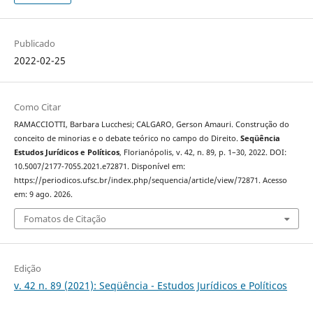
Publicado
2022-02-25
Como Citar
RAMACCIOTTI, Barbara Lucchesi; CALGARO, Gerson Amauri. Construção do
conceito de minorias e o debate teórico no campo do Direito.
Seqüência
Estudos Jurídicos e Políticos
, Florianópolis, v. 42, n. 89, p. 1–30, 2022. DOI:
10.5007/2177-7055.2021.e72871. Disponível em:
https://periodicos.ufsc.br/index.php/sequencia/article/view/72871. Acesso
em: 9 ago. 2026.
Fomatos de Citação
Edição
v. 42 n. 89 (2021): Seqüência - Estudos Jurídicos e Políticos