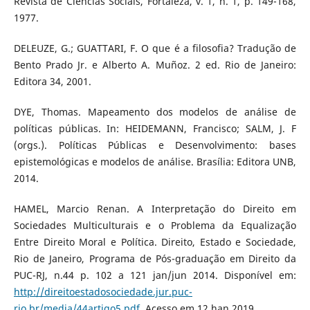
Revista de Ciências Sociais, Fortaleza, v. 1, n. 1, p. 149-168,
1977.
DELEUZE, G.; GUATTARI, F. O que é a filosofia? Tradução de
Bento Prado Jr. e Alberto A. Muñoz. 2 ed. Rio de Janeiro:
Editora 34, 2001.
DYE, Thomas. Mapeamento dos modelos de análise de
políticas públicas. In: HEIDEMANN, Francisco; SALM, J. F
(orgs.). Políticas Públicas e Desenvolvimento: bases
epistemológicas e modelos de análise. Brasília: Editora UNB,
2014.
HAMEL, Marcio Renan. A Interpretação do Direito em
Sociedades Multiculturais e o Problema da Equalização
Entre Direito Moral e Política. Direito, Estado e Sociedade,
Rio de Janeiro, Programa de Pós-graduação em Direito da
PUC-RJ, n.44 p. 102 a 121 jan/jun 2014. Disponível em:
http://direitoestadosociedade.jur.puc-
rio.br/media/44artigo5.pdf
. Acesso em 12 han 2019.