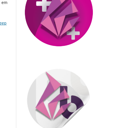
, em
Keep