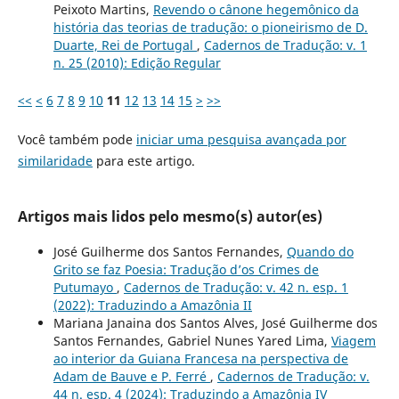
Peixoto Martins,
Revendo o cânone hegemônico da
história das teorias de tradução: o pioneirismo de D.
Duarte, Rei de Portugal
,
Cadernos de Tradução: v. 1
n. 25 (2010): Edição Regular
<<
<
6
7
8
9
10
11
12
13
14
15
>
>>
Você também pode
iniciar uma pesquisa avançada por
similaridade
para este artigo.
Artigos mais lidos pelo mesmo(s) autor(es)
José Guilherme dos Santos Fernandes,
Quando do
Grito se faz Poesia: Tradução d’os Crimes de
Putumayo
,
Cadernos de Tradução: v. 42 n. esp. 1
(2022): Traduzindo a Amazônia II
Mariana Janaina dos Santos Alves, José Guilherme dos
Santos Fernandes, Gabriel Nunes Yared Lima,
Viagem
ao interior da Guiana Francesa na perspectiva de
Adam de Bauve e P. Ferré
,
Cadernos de Tradução: v.
44 n. esp. 4 (2024): Traduzindo a Amazônia IV