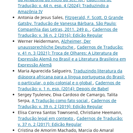
Tradução: v. 44 n. esp. 4 (2024): Traduzindo a
Amazônia IV
Antonia de Jesus Sales,
Fitzgerald, F. Scott. O Grande
Gatsby. Tradução de Vanessa Bárbara. São Paulo:
Companhia das Letras, 2011. 249 p.
,
Cadernos de
Tradução: v. 36 n. 2 (2016): Edição Regular
Werner Heidermann,
Alzheimer, Der
unaussprechliche Deutsche
,
Cadernos de Tradução:
v. 41 n. 3 (2021): Troca de Olhares: A Literatura de
Expressão Alemã no Brasil e a Literatura Brasileira em
Expressão Alemã
Maria Aparecida Salgueiro,
Traduzindo literatura da
diáspora africana para a língua portuguesa do Brasil:
o particular, o pós-colonial e o global
,
Cadernos de
Tradução: v. 1 n. esp. (2014): Depois de Babel
Sergey Tyulenev, Diva Cardoso de Camargo, Talita
Serpa,
A Tradução como fato social
,
Cadernos de
Tradução: v. 39 n. 2 (2019): Edição Regular
Elisa Correa Santos Townsend, Christiane Heemann,
Tradução legal em contexto
,
Cadernos de Tradução:
v. 37 n. 2 (2017): Edição Regular
Cristina de Amorim Machado, Marcia do Amaral