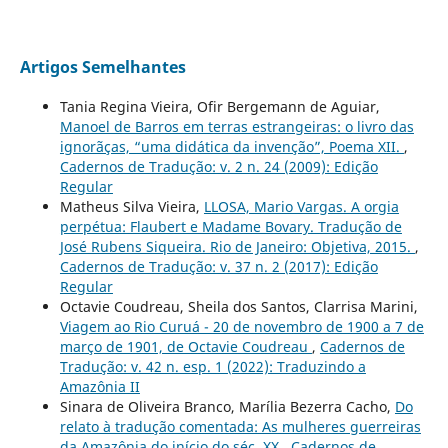
Artigos Semelhantes
Tania Regina Vieira, Ofir Bergemann de Aguiar,
Manoel de Barros em terras estrangeiras: o livro das
ignorãças, “uma didática da invenção”, Poema XII.
,
Cadernos de Tradução: v. 2 n. 24 (2009): Edição
Regular
Matheus Silva Vieira,
LLOSA, Mario Vargas. A orgia
perpétua: Flaubert e Madame Bovary. Tradução de
José Rubens Siqueira. Rio de Janeiro: Objetiva, 2015.
,
Cadernos de Tradução: v. 37 n. 2 (2017): Edição
Regular
Octavie Coudreau, Sheila dos Santos, Clarrisa Marini,
Viagem ao Rio Curuá - 20 de novembro de 1900 a 7 de
março de 1901, de Octavie Coudreau
,
Cadernos de
Tradução: v. 42 n. esp. 1 (2022): Traduzindo a
Amazônia II
Sinara de Oliveira Branco, Marília Bezerra Cacho,
Do
relato à tradução comentada: As mulheres guerreiras
da Amazônia do início do séc. XX
,
Cadernos de