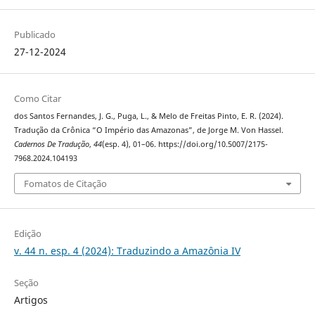
Publicado
27-12-2024
Como Citar
dos Santos Fernandes, J. G., Puga, L., & Melo de Freitas Pinto, E. R. (2024).
Tradução da Crônica “O Império das Amazonas”, de Jorge M. Von Hassel.
Cadernos De Tradução
,
44
(esp. 4), 01–06. https://doi.org/10.5007/2175-
7968.2024.104193
Fomatos de Citação
Edição
v. 44 n. esp. 4 (2024): Traduzindo a Amazônia IV
Seção
Artigos