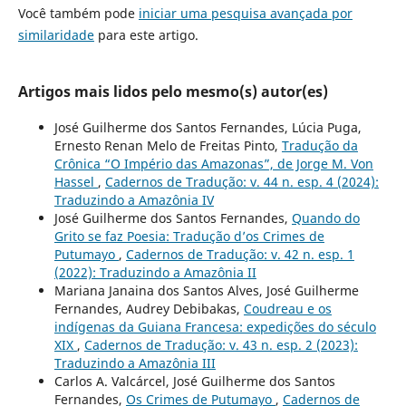
Você também pode
iniciar uma pesquisa avançada por
similaridade
para este artigo.
Artigos mais lidos pelo mesmo(s) autor(es)
José Guilherme dos Santos Fernandes, Lúcia Puga,
Ernesto Renan Melo de Freitas Pinto,
Tradução da
Crônica “O Império das Amazonas”, de Jorge M. Von
Hassel
,
Cadernos de Tradução: v. 44 n. esp. 4 (2024):
Traduzindo a Amazônia IV
José Guilherme dos Santos Fernandes,
Quando do
Grito se faz Poesia: Tradução d’os Crimes de
Putumayo
,
Cadernos de Tradução: v. 42 n. esp. 1
(2022): Traduzindo a Amazônia II
Mariana Janaina dos Santos Alves, José Guilherme
Fernandes, Audrey Debibakas,
Coudreau e os
indígenas da Guiana Francesa: expedições do século
XIX
,
Cadernos de Tradução: v. 43 n. esp. 2 (2023):
Traduzindo a Amazônia III
Carlos A. Valcárcel, José Guilherme dos Santos
Fernandes,
Os Crimes de Putumayo
,
Cadernos de