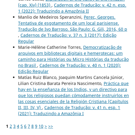
(cap. Xiv) (1853)
,
Cadernos de Tradução: v. 42 n. esp.
1 (2022): Traduzindo a Amazônia II
Manlio de Medeiros Speranzini,
Perec, Georges.
Tentativa de esgotamento de um local parisiense.
Tradução de Ivo Barroso. São Paulo: G. Gili, 2016, 60 p
,
Cadernos de Tradução: v. 37 n. 3 (2017): Edição
Regular
Marie-Hélène Catherine Torres,
Democratização de
arquivos em bibliotecas digitais e hemerotecas: um
caminho para Histórias ou Micro Histórias da tradução
no Brasil
,
Cadernos de Tradução: v. 40 n. 1 (2020):
Edição Regular
Matías Ruiz Blanco, Joaquim Martins Cancela Júnior,
Lilian Cristina Barata Pereira Nascimento,
Práctica que
hay en la enseñanza de los Indios, y un directivo para
que los religiosos puedan cómodamente instruirlos en
las cosas esenciales de la Religión Cristiana (Capítulos
II, III, IV, V)
,
Cadernos de Tradução: v. 41 n. esp. 1
(2021): Traduzindo a Amazônia I
1
2
3
4
5
6
7
8
9
10
>
>>