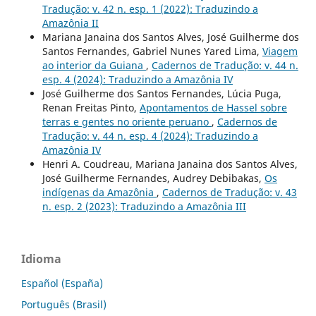
Tradução: v. 42 n. esp. 1 (2022): Traduzindo a
Amazônia II
Mariana Janaina dos Santos Alves, José Guilherme dos
Santos Fernandes, Gabriel Nunes Yared Lima,
Viagem
ao interior da Guiana
,
Cadernos de Tradução: v. 44 n.
esp. 4 (2024): Traduzindo a Amazônia IV
José Guilherme dos Santos Fernandes, Lúcia Puga,
Renan Freitas Pinto,
Apontamentos de Hassel sobre
terras e gentes no oriente peruano
,
Cadernos de
Tradução: v. 44 n. esp. 4 (2024): Traduzindo a
Amazônia IV
Henri A. Coudreau, Mariana Janaina dos Santos Alves,
José Guilherme Fernandes, Audrey Debibakas,
Os
indígenas da Amazônia
,
Cadernos de Tradução: v. 43
n. esp. 2 (2023): Traduzindo a Amazônia III
Idioma
Español (España)
Português (Brasil)