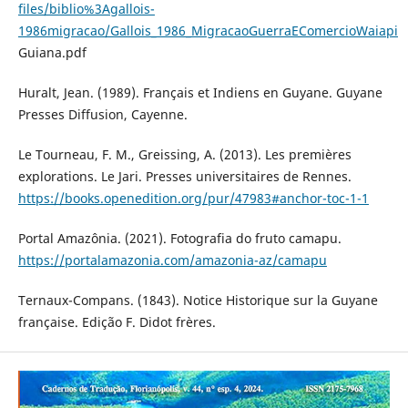
files/biblio%3Agallois-
1986migracao/Gallois_1986_MigracaoGuerraEComercioWaiapi
Guiana.pdf
Huralt, Jean. (1989). Français et Indiens en Guyane. Guyane
Presses Diffusion, Cayenne.
Le Tourneau, F. M., Greissing, A. (2013). Les premières
explorations. Le Jari. Presses universitaires de Rennes.
https://books.openedition.org/pur/47983#anchor-toc-1-1
Portal Amazônia. (2021). Fotografia do fruto camapu.
https://portalamazonia.com/amazonia-az/camapu
Ternaux-Compans. (1843). Notice Historique sur la Guyane
française. Edição F. Didot frères.