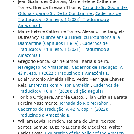
Jean Godin des Odonais, Marie Helene Catherine
Torres, Brenda Bressan Thomé,
Carta do Sr. Godin des
Odonais para o Sr. De La Condamine
,
Cadernos de
Tradução: v. 42 n. esp. 1 (2022): Traduzindo a
Amazônia II
Marie Hélène Catherine Torres, Alexandrine Langlet-
Dufresnoy,
Quinze ans au Brésil ou Excursions à la
Diamantine (Capítulos III e IV)
,
Cadernos de
Tradução: v. 41 n. esp. 1 (2021): Traduzindo a
Amazônia I
Gregorio Ronca, Karine Simoni, Karla Ribeiro,
Navegação no Amazonas
,
Cadernos de Tradução: v.
42 n. esp. 1 (2022): Traduzindo a Amazônia II
Eclair Antonio Almeida Filho, Pedro Henrique Chaves
Reis,
Entrevista com Alison Entrekin
,
Cadernos de
Tradução: v. 40 n. 1 (2020): Edição Regular
Toribio Ortiguera, Andréa Cesco, Lilian Cristina Barata
Pereira Nascimento,
Jornada do Rio Marañón
,
Cadernos de Tradução: v. 42 n. esp. 1 (2022):
Traduzindo a Amazônia II
William Lewis Herndon, Tatiana de Lima Pedrosa
Santos, Samuel Luzeiro Lucena de Medeiros, Walter
Carlos Costa,
Exploration of the Valley of the Amazon