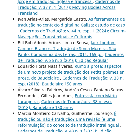
Jorge em tradução inglesa e francesa
,
Cadernos de
Tradução: v. 37 n. 1 (2017): Moving Bodies Across
Transland
Ivan Arias-Arias, Margarida Castro,
As ferramentas de
tradução no contexto digital na Galiza: estudo de caso
,
Cadernos de Tradução: v. 44 n. esp. 1 (2024): Circum-
Navegações Transtextuais e Culturais
Bill Bob Adonis Arinos Lima e Sousa,
Jack London.
Caninos Brancos. Tradução de Sonia Moreira. São
Paulo: Companhia das Letras, 2014. 165 p.
,
Cadernos
de Tradução: v. 36 n. 3 (2016): Edição Regular
Eduardo Horta Nassif Veras,
Rumo à prosa: aspectos
de um novo projeto de tradução dos Petits poèmes en
prose, de Baudelaire
,
Cadernos de Tradução: v. 38 n.
esp. (2018): Baudelaire 150 anos
Álvaro Silveira Faleiros, Andréa Cesco, Fabiano Seixas
Fernandes, Gilles Jean Abes,
Entrevista com Mário
Laranjeira
,
Cadernos de Tradução: v. 38 n. esp.
(2018): Baudelaire 150 anos
Márcia Monteiro Carvalho, Guilherme Lourenço,
É
tradução ou não é tradução? Uma revisão (e uma
reformulação) do conceito de tradução intralingual
,
Cadernos de Tradução: v. 43 n. 1 (2023): Edição