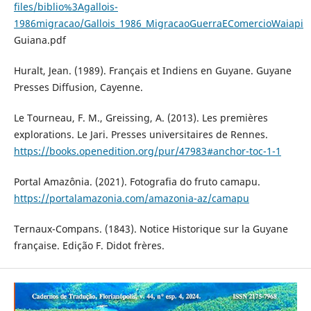
files/biblio%3Agallois-
1986migracao/Gallois_1986_MigracaoGuerraEComercioWaiapi
Guiana.pdf
Huralt, Jean. (1989). Français et Indiens en Guyane. Guyane
Presses Diffusion, Cayenne.
Le Tourneau, F. M., Greissing, A. (2013). Les premières
explorations. Le Jari. Presses universitaires de Rennes.
https://books.openedition.org/pur/47983#anchor-toc-1-1
Portal Amazônia. (2021). Fotografia do fruto camapu.
https://portalamazonia.com/amazonia-az/camapu
Ternaux-Compans. (1843). Notice Historique sur la Guyane
française. Edição F. Didot frères.