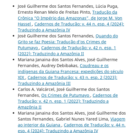
José Guilherme dos Santos Fernandes, Lúcia Puga,
Ernesto Renan Melo de Freitas Pinto,
Tradução da
Crônica “O Império das Amazonas”, de Jorge M. Von
Hassel
,
Cadernos de Tradução: v. 44 n. esp. 4 (2024):
Traduzindo a Amazônia IV
José Guilherme dos Santos Fernandes,
Quando do
Grito se faz Poesia: Tradução d’os Crimes de
Putumayo
,
Cadernos de Tradução: v. 42 n. esp. 1
(2022): Traduzindo a Amazônia II
Mariana Janaina dos Santos Alves, José Guilherme
Fernandes, Audrey Debibakas,
Coudreau e os
indígenas da Guiana Francesa: expedições do século
XIX
,
Cadernos de Tradução: v. 43 n. esp. 2 (2023):
Traduzindo a Amazônia III
Carlos A. Valcárcel, José Guilherme dos Santos
Fernandes,
Os Crimes de Putumayo
,
Cadernos de
Tradução: v. 42 n. esp. 1 (2022): Traduzindo a
Amazônia II
Mariana Janaina dos Santos Alves, José Guilherme dos
Santos Fernandes, Gabriel Nunes Yared Lima,
Viagem
ao interior da Guiana
,
Cadernos de Tradução: v. 44 n.
esp. 4 (2024): Traduzindo a Amazônia IV