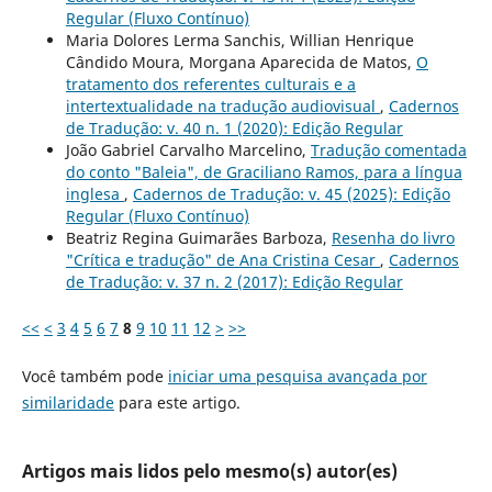
Regular (Fluxo Contínuo)
Maria Dolores Lerma Sanchis, Willian Henrique
Cândido Moura, Morgana Aparecida de Matos,
O
tratamento dos referentes culturais e a
intertextualidade na tradução audiovisual
,
Cadernos
de Tradução: v. 40 n. 1 (2020): Edição Regular
João Gabriel Carvalho Marcelino,
Tradução comentada
do conto "Baleia", de Graciliano Ramos, para a língua
inglesa
,
Cadernos de Tradução: v. 45 (2025): Edição
Regular (Fluxo Contínuo)
Beatriz Regina Guimarães Barboza,
Resenha do livro
"Crítica e tradução" de Ana Cristina Cesar
,
Cadernos
de Tradução: v. 37 n. 2 (2017): Edição Regular
<<
<
3
4
5
6
7
8
9
10
11
12
>
>>
Você também pode
iniciar uma pesquisa avançada por
similaridade
para este artigo.
Artigos mais lidos pelo mesmo(s) autor(es)