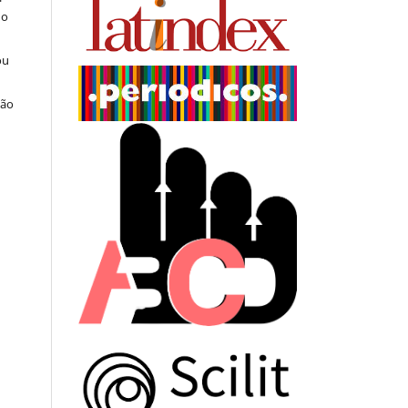
do
ou
ção