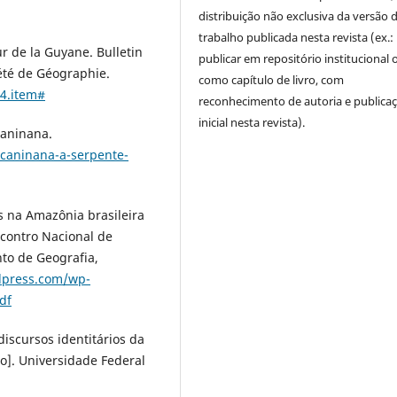
distribuição não exclusiva da versão 
trabalho publicada nesta revista (ex.:
ur de la Guyane. Bulletin
publicar em repositório institucional 
iété de Géographie.
como capítulo de livro, com
14.item#
reconhecimento de autoria e publica
inicial nesta revista).
caninana.
-caninana-a-serpente-
es na Amazônia brasileira
Encontro Nacional de
to de Geografia,
dpress.com/wp-
df
discursos identitários da
o]. Universidade Federal