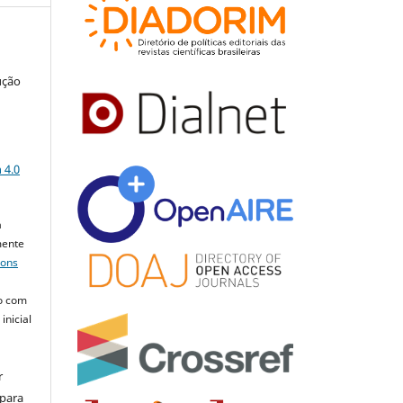
ução
a
 4.0
a
mente
mons
o com
inicial
r
 para