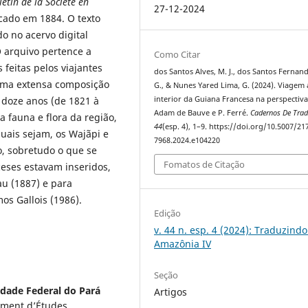
letin de la Société en
27-12-2024
icado em 1884. O texto
do no acervo digital
O arquivo pertence a
Como Citar
feitas pelos viajantes
dos Santos Alves, M. J., dos Santos Fernande
uma extensa composição
G., & Nunes Yared Lima, G. (2024). Viagem
interior da Guiana Francesa na perspectiv
 doze anos (de 1821 à
Adam de Bauve e P. Ferré.
Cadernos De Tra
a fauna e flora da região,
44
(esp. 4), 1–9. https://doi.org/10.5007/21
uais sejam, os Wajãpi e
7968.2024.e104220
do, sobretudo o que se
Fomatos de Citação
ceses estavam inseridos,
u (1887) e para
s Gallois (1986).
Edição
v. 44 n. esp. 4 (2024): Traduzindo
Amazônia IV
Seção
idade Federal do Pará
Artigos
ement d’Études