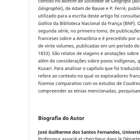
contido no
Boletim da Sociedade de Geografia
(
Bul
Géographie
), de Adam de Bauve e P. Ferré, publ
utilizado para a escrita deste artigo foi consulta
Gallica
da Biblioteca Nacional da França (BNF). 
segunda série, no primeiro tomo, de publicações 
franceses sobre a Amazônia e é precedido por 
de vinte volumes, publicadas em um período de
1833). São relatos de viagens e anotações sobre 
além de considerações sobre povos indígenas, q
Kusari. Para analisar o capítulo que foi traduzi
refere ao contexto no qual os exploradores fran
fizemos comparativo com os estudos de Coudrea
compreender as etnias mencionadas, pesquisamo
Biografia do Autor
José Guilherme dos Santos Fernandes,
Univers
Professeur associé et chercheur dans le Départ