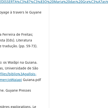
8689/1/DISSERTA%C3%87%C3%83O%20Maria%20das%20Gra%C3%A7as%2
voyage à travers le Guyane
a Ferreira de Freitas;
ta (Eds). Literatura
 tradução. (pp. 59-73).
io: os Waiãpi na Guiana.
as, Universidade de São
-files/biblio%3Agallois-
omercioWaiapi
Guiana.pdf
ane. Guyane Presses
mières explorations. Le