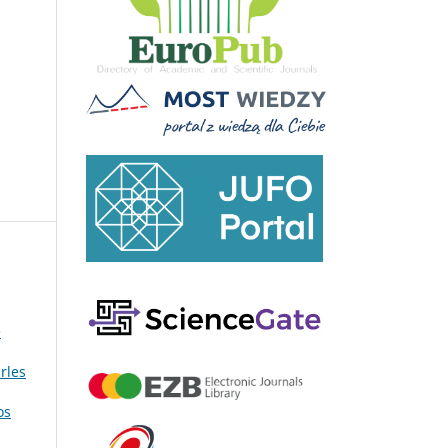
e
rles
os