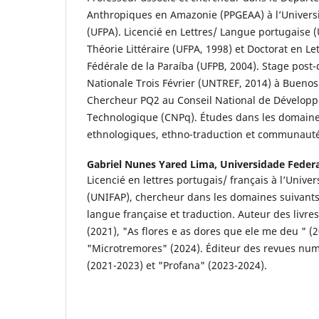
Anthropiques en Amazonie (PPGEAA) à l’Universi
(UFPA). Licencié en Lettres/ Langue portugaise 
Théorie Littéraire (UFPA, 1998) et Doctorat en Let
Fédérale de la Paraíba (UFPB, 2004). Stage post-d
Nationale Trois Février (UNTREF, 2014) à Buenos
Chercheur PQ2 au Conseil National de Développ
Technologique (CNPq). Études dans les domaines
ethnologiques, ethno-traduction et communauté
Gabriel Nunes Yared Lima,
Universidade Feder
Licencié en lettres portugais/ français à l’Unive
(UNIFAP), chercheur dans les domaines suivants :
langue française et traduction. Auteur des liv
(2021), "As flores e as dores que ele me deu " (2
"Microtremores" (2024). Éditeur des revues num
(2021-2023) et "Profana" (2023-2024).