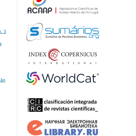
. 3
a
ção