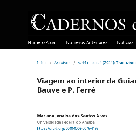
Número Atual
Números Anteriores
Notícias
Início
/
Arquivos
/
v. 44 n. esp. 4 (2024): Traduzin
Viagem ao interior da Gui
Bauve e P. Ferré
Mariana Janaina dos Santos Alves
Universidade Federal do Amapá
https://orcid.org/0000-0002-6076-4198