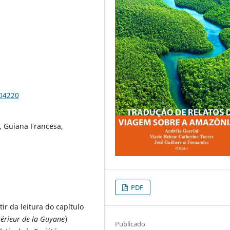
104220
, Guiana Francesa,
PDF
ir da leitura do capítulo
térieur de la Guyane
)
Publicado