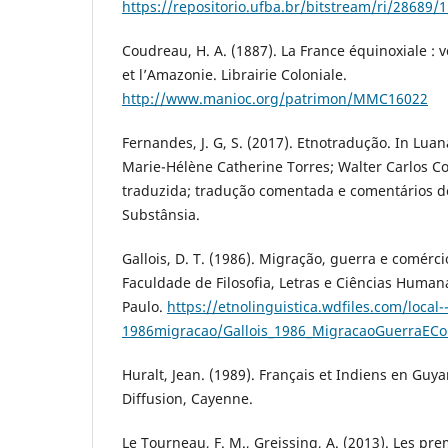
https://repositorio.ufba.br/bitstream/ri/2
Coudreau, H. A. (1887). La France équinoxiale : 
et l’Amazonie. Librairie Coloniale.
http://www.manioc.org/patrimon/MMC16022
Fernandes, J. G, S. (2017). Etnotradução. In Luan
Marie-Hélène Catherine Torres; Walter Carlos Cos
traduzida; tradução comentada e comentários de
Substânsia.
Gallois, D. T. (1986). Migração, guerra e comérc
Faculdade de Filosofia, Letras e Ciências Human
Paulo.
https://etnolinguistica.wdfiles.com/local-
1986migracao/Gallois_1986_MigracaoGuerraEC
Huralt, Jean. (1989). Français et Indiens en Guy
Diffusion, Cayenne.
Le Tourneau, F. M., Greissing, A. (2013). Les pre