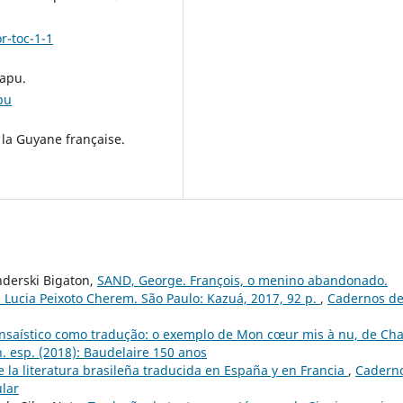
r-toc-1-1
mapu.
pu
 la Guyane française.
nderski Bigaton,
SAND, George. François, o menino abandonado.
 Lucia Peixoto Cherem. São Paulo: Kazuá, 2017, 92 p.
,
Cadernos d
nsaístico como tradução: o exemplo de Mon cœur mis à nu, de Cha
. esp. (2018): Baudelaire 150 anos
e la literatura brasileña traducida en España y en Francia
,
Cadern
ular