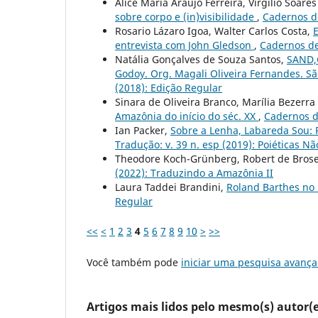
Alice Maria Araújo Ferreira, Virgílio Soare
sobre corpo e (in)visibilidade
,
Cadernos de
Rosario Lázaro Igoa, Walter Carlos Costa,
E
entrevista com John Gledson
,
Cadernos de 
Natália Gonçalves de Souza Santos,
SAND,G
Godoy. Org. Magali Oliveira Fernandes. Sã
(2018): Edição Regular
Sinara de Oliveira Branco, Marília Bezerr
Amazônia do início do séc. XX
,
Cadernos de
Ian Packer,
Sobre a Lenha, Labareda Sou:
Tradução: v. 39 n. esp (2019): Poiéticas 
Theodore Koch-Grünberg, Robert de Bros
(2022): Traduzindo a Amazônia II
Laura Taddei Brandini,
Roland Barthes no 
Regular
<<
<
1
2
3
4
5
6
7
8
9
10
>
>>
Você também pode
iniciar uma pesquisa avança
Artigos mais lidos pelo mesmo(s) autor(e