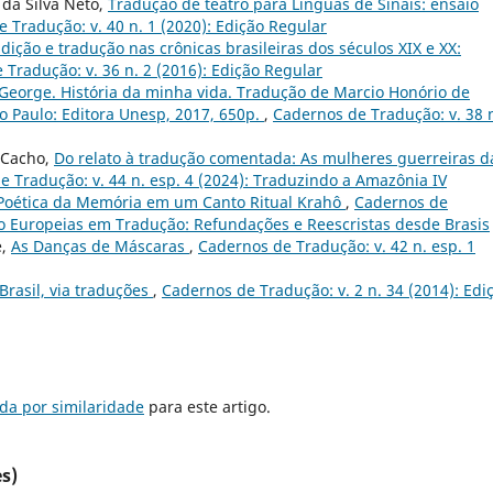
s da Silva Neto,
Tradução de teatro para Línguas de Sinais: ensaio
 Tradução: v. 40 n. 1 (2020): Edição Regular
dição e tradução nas crônicas brasileiras dos séculos XIX e XX:
Tradução: v. 36 n. 2 (2016): Edição Regular
eorge. História da minha vida. Tradução de Marcio Honório de
o Paulo: Editora Unesp, 2017, 650p.
,
Cadernos de Tradução: v. 38 n
a Cacho,
Do relato à tradução comentada: As mulheres guerreiras d
 Tradução: v. 44 n. esp. 4 (2024): Traduzindo a Amazônia IV
 Poética da Memória em um Canto Ritual Krahô
,
Cadernos de
Não Europeias em Tradução: Refundações e Reescristas desde Brasis
e,
As Danças de Máscaras
,
Cadernos de Tradução: v. 42 n. esp. 1
Brasil, via traduções
,
Cadernos de Tradução: v. 2 n. 34 (2014): Edi
da por similaridade
para este artigo.
s)