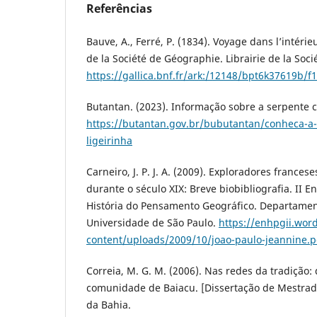
Referências
Bauve, A., Ferré, P. (1834). Voyage dans l’intérie
de la Société de Géographie. Librairie de la Soc
https://gallica.bnf.fr/ark:/12148/bpt6k37619b/f
Butantan. (2023). Informação sobre a serpente 
https://butantan.gov.br/bubutantan/conheca-a
ligeirinha
Carneiro, J. P. J. A. (2009). Exploradores frances
durante o século XIX: Breve biobibliografia. II 
História do Pensamento Geográfico. Departamen
Universidade de São Paulo.
https://enhpgii.wor
content/uploads/2009/10/joao-paulo-jeannine.p
Correia, M. G. M. (2006). Nas redes da tradição: 
comunidade de Baiacu. [Dissertação de Mestrad
da Bahia.