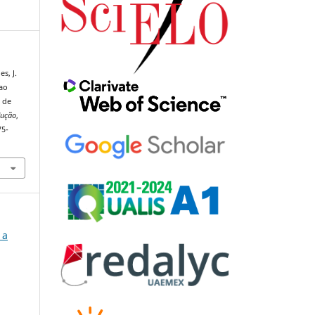
s, J.
 ao
a de
dução
,
75-
 a