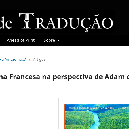
Ahead of Print
Sobre
do a Amazônia IV
/
Artigos
ana Francesa na perspectiva de Adam 