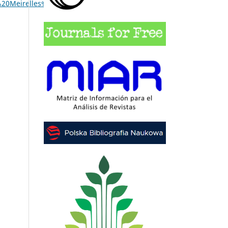
0Meirelles%20Correia.pdf