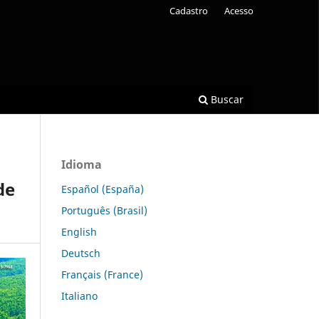
Cadastro
Acesso
Buscar
Idioma
de
Español (España)
Português (Brasil)
English
Deutsch
Français (France)
Italiano