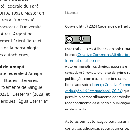
té Fédérale du Pará
Licença
(UFPA, 1992), Master en
tres à l’Université
Copyright (c) 2024 Cadernos de Trad
octorat à l’Université
 Aires, Argentine.
ement Scientifique et
 de la narratologie,
Este trabalho está licenciado sob um
s autochtones.
licença
Creative Commons Attribution
International License
.
Autores mantêm os direitos autorais e
al do Amapá
concedem à revista o direito de primeir
rsité fédérale d’Amapá
publicação, com o trabalho simultanea
 Études littéraires,
licenciado sob a
Licença Creative Com
res "Semente de Sangue"
Atribuição 4.0 Internacional (CC BY)
que
022), "Desterra" (2023) et
permite o compartilhamento do trabalh
ériques "Égua Literária"
reconhecimento da autoria e publicação 
nesta revista.
Autores têm autorização para assumi
contratos adicionais separadamente,