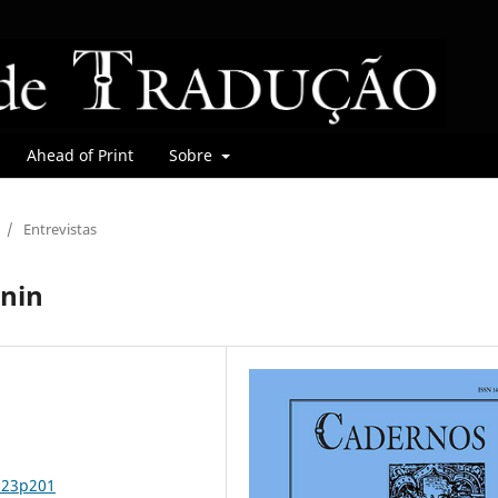
Ahead of Print
Sobre
/
Entrevistas
onin
n23p201