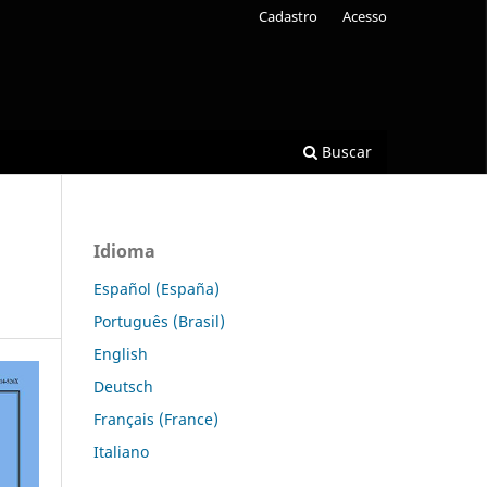
Cadastro
Acesso
Buscar
Idioma
Español (España)
Português (Brasil)
English
Deutsch
Français (France)
Italiano