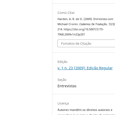
Como Citar
Harden, A. R. de O. (2009). Entrevista com
Michael Cronin.
Cadernos De Tradução
,
1
(23
214. https://doi.org/10.5007/2175-
7968.2009v1n23p201
Fomatos de Citação
Edição
v. 1 n. 23 (2009): Edição Regular
Seção
Entrevistas
Licença
Autores mantêm os direitos autorais e