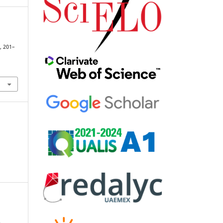
), 201–