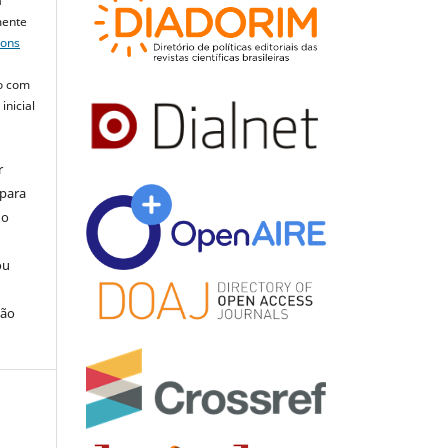
a
mente
mons
o com
inicial
r
 para
do
ou
ção