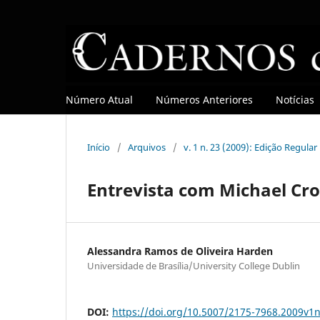
Número Atual
Números Anteriores
Notícias
Início
/
Arquivos
/
v. 1 n. 23 (2009): Edição Regular
Entrevista com Michael Cr
Alessandra Ramos de Oliveira Harden
Universidade de Brasília/University College Dublin
DOI:
https://doi.org/10.5007/2175-7968.2009v1