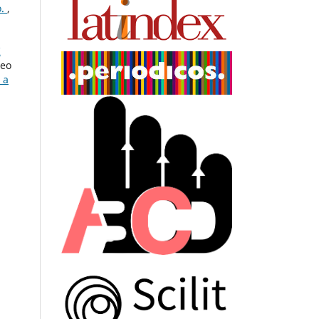
o.
,
I
heo
 a