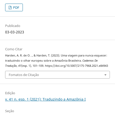
PDF
Publicado
03-03-2023
Como Citar
Harden, A. R. de O. ., & Harden, T. (2023). Uma viagem para nunca esquecer:
traduzindo o olhar europeu sobre a Amazônia Brasileira.
Cadernos De
Tradução
,
41
(esp. 1), 101–109. https://doi.org/10.5007/2175-7968.2021.e84943
Fomatos de Citação
Edição
v. 41 n. esp. 1 (2021): Traduzindo a Amazônia I
Seção