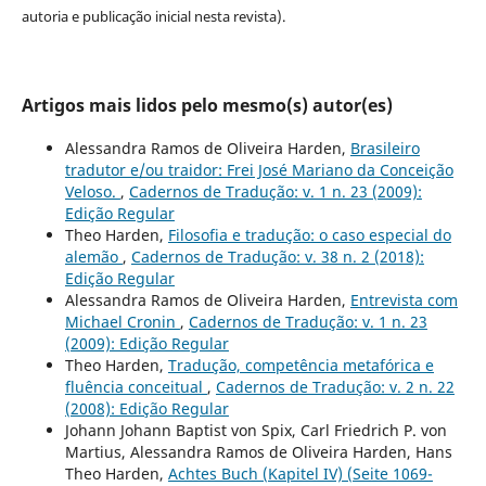
autoria e publicação inicial nesta revista).
Artigos mais lidos pelo mesmo(s) autor(es)
Alessandra Ramos de Oliveira Harden,
Brasileiro
tradutor e/ou traidor: Frei José Mariano da Conceição
Veloso.
,
Cadernos de Tradução: v. 1 n. 23 (2009):
Edição Regular
Theo Harden,
Filosofia e tradução: o caso especial do
alemão
,
Cadernos de Tradução: v. 38 n. 2 (2018):
Edição Regular
Alessandra Ramos de Oliveira Harden,
Entrevista com
Michael Cronin
,
Cadernos de Tradução: v. 1 n. 23
(2009): Edição Regular
Theo Harden,
Tradução, competência metafórica e
fluência conceitual
,
Cadernos de Tradução: v. 2 n. 22
(2008): Edição Regular
Johann Johann Baptist von Spix, Carl Friedrich P. von
Martius, Alessandra Ramos de Oliveira Harden, Hans
Theo Harden,
Achtes Buch (Kapitel IV) (Seite 1069-