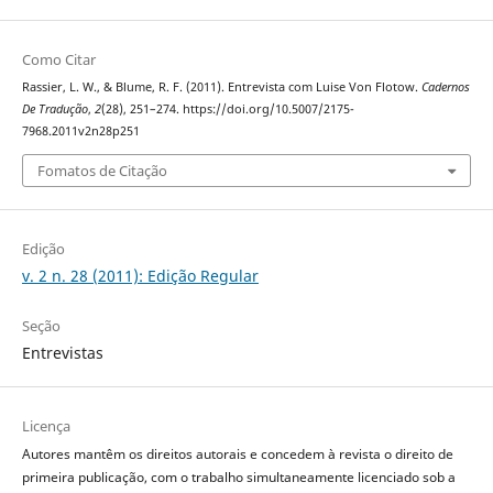
Como Citar
Rassier, L. W., & Blume, R. F. (2011). Entrevista com Luise Von Flotow.
Cadernos
De Tradução
,
2
(28), 251–274. https://doi.org/10.5007/2175-
7968.2011v2n28p251
Fomatos de Citação
Edição
v. 2 n. 28 (2011): Edição Regular
Seção
Entrevistas
Licença
Autores mantêm os direitos autorais e concedem à revista o direito de
primeira publicação, com o trabalho simultaneamente licenciado sob a