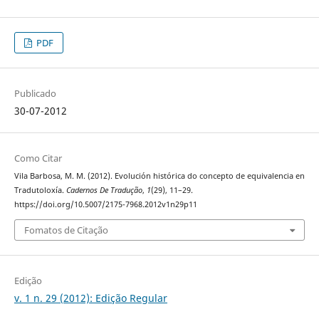
PDF
Publicado
30-07-2012
Como Citar
Vila Barbosa, M. M. (2012). Evolución histórica do concepto de equivalencia en
Tradutoloxía.
Cadernos De Tradução
,
1
(29), 11–29.
https://doi.org/10.5007/2175-7968.2012v1n29p11
Fomatos de Citação
Edição
v. 1 n. 29 (2012): Edição Regular