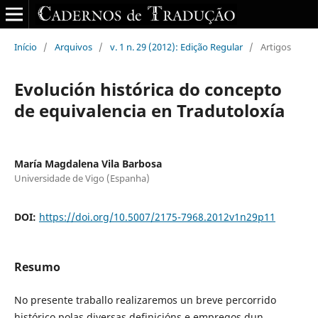
Início
/
Arquivos
/
v. 1 n. 29 (2012): Edição Regular
/
Artigos
Evolución histórica do concepto
de equivalencia en Tradutoloxía
María Magdalena Vila Barbosa
Universidade de Vigo (Espanha)
DOI:
https://doi.org/10.5007/2175-7968.2012v1n29p11
Resumo
No presente traballo realizaremos un breve percorrido
histórico polas diversas definicións e empregos dun