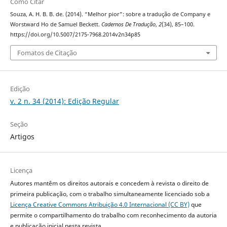
Como Citar
Souza, A. H. B. B. de. (2014). “Melhor pior”: sobre a tradução de Company e
Worstward Ho de Samuel Beckett.
Cadernos De Tradução
,
2
(34), 85–100.
https://doi.org/10.5007/2175-7968.2014v2n34p85
Fomatos de Citação
Edição
v. 2 n. 34 (2014): Edição Regular
Seção
Artigos
Licença
Autores mantêm os direitos autorais e concedem à revista o direito de
primeira publicação, com o trabalho simultaneamente licenciado sob a
Licença Creative Commons Atribuição 4.0 Internacional (CC BY)
que
permite o compartilhamento do trabalho com reconhecimento da autoria
e publicação inicial nesta revista.