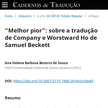
Início
/
Arquivos
/
v. 2 n. 34 (2014): Edição Regular
/
Artigos
“Melhor pior”: sobre a tradução
de Company e Worstward Ho de
Samuel Beckett
Ana Helena Barbosa Bezerra de Souza
PGET/Universidade Federal de Santa Catarina (UFSC)
DOI:
https://doi.org/10.5007/2175-7968.2014v2n34p85
Resumo