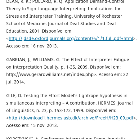
DEAN, R. K.; POLLARD, R. Q. Application Demand-Control
Theory to Sign Language Interpreting: Implications for
Stress and Interpreter Training. University of Rochester
School of Medicine. Journal of Deaf Studies and Deaf
Education, 2001. Disponível em:
<
http://jdsde.oxfordjournals.org/content/6/1/1.full.pdf+html
>.
Acesso em: 16 nov. 2013.
GABRIAN, J.; WILLIAMS, G. The Effect of Interpreter Fatigue
on Interpretation Quality, p. 1-35, 2009. Disponível em:
http://www.gerardwilliams.net/index.php>. Acesso em: 22
jul. 2014.
GILE, D. Testing the Effort Model’s tightrope hypothesis in
simultaneous interpreting – A contribution. HERMES. Journal
of Linguistics, n. 23, p. 153-172, 1999. Disponível em:
<
http://download1.hermes.asb.dk/archive/FreeH/H23_09.pdf
>.
Acesso em: 15 nov. 2013.
KOPCZYNSKI, A. Conference interpreting: Some linguistic