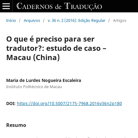
Início
/
Arquivos
/
v. 36 n. 2 (2016): Edição Regular
/
Artigos
O que é preciso para ser
tradutor?: estudo de caso –
Macau (China)
Maria de Lurdes Nogueira Escaleira
Instituto Politécnico de Macau
DOI:
https://doi.org/10.5007/2175-7968.2016v36n2p180
Resumo