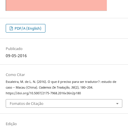
PDF/A (English)
Publicado
09-05-2016
Como Citar
Escaleira, M. de L. N. (2016). O que é preciso para ser tradutor?: estudo de
caso – Macau (China).
Cadernos De Tradução
,
36
(2), 180–204.
https://doi.org/10.5007/2175-7968.2016v36n2p180
Fomatos de Citação
Edição