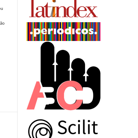
ou
ção