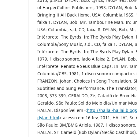
2015, p.3-23. DYLAN, Bob. Lyrics, 1962-1985. Lon
of HarperCollins Publishers, 1993. DYLAN, Bob.
Bringing it All Back Home. USA: Columbia,1965. 1
faixa 1. DYLAN, Bob. Mr. Tambourine Man. In: Br
USA: Columbia, s.d. CD, faixa 8. DYLAN, Bob. M
Intérprete: The Byrds. In: The Byrds Play Dylan. 
Columbia/Sony Music, s.d.. CD, faixa 1. DYLAN,
Intérprete: The Byrds. In: The Byrds Play Dylan.
1979. 1 disco sonoro, lado A faixa 2. DYLAN, Bo
Intérprete: Renato e Seus Blue Caps. In: Mr. Ta
Columbia/CBS, 1981. 1 disco sonoro compacto sim
FRANZON, Johan. Choices in Song Translation. Sin
Subtitles and Sung Performance. The Translato
2008, 373-399. GERALDO, Zé. Catadô de Bromélia
Geraldo. São Paulo: Sol do Meio dia/Unimar Mus
HALLAI. Disponível em <
http://hallai-hallai.bl
dylan.html
> acesso em 16 fev. 2011. HALLAI. Sr. 
São Paulo: 3M/BMG Ariola, 1987. 1 disco sonoro, 
HALLAI. Sr. Camelô (Bob Dylan/Necão Castilhos)