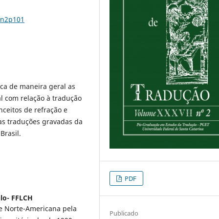
7n2p101
aca de maneira geral as
al com relação à tradução
ceitos de refração e
as traduções gravadas da
Brasil.
PDF
ulo- FFLCH
 e Norte-Americana pela
Publicado