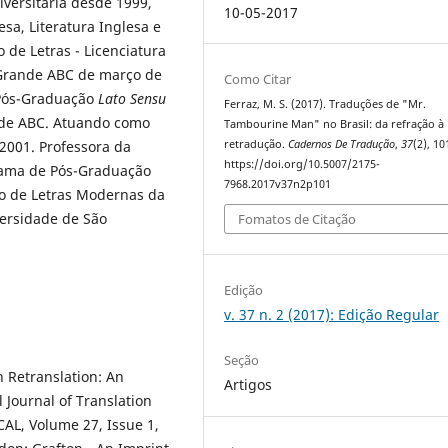
iversitária desde 1999,
10-05-2017
esa, Literatura Inglesa e
de Letras - Licenciatura
 Grande ABC de março de
Como Citar
 Pós-Graduação
Lato Sensu
Ferraz, M. S. (2017). Traduções de "Mr.
nde ABC. Atuando como
Tambourine Man" no Brasil: da refração à
retradução.
Cadernos De Tradução
,
37
(2), 1
2001. Professora da
https://doi.org/10.5007/2175-
rama de Pós-Graduação
7968.2017v37n2p101
o de Letras Modernas da
versidade de São
Fomatos de Citação
Edição
v. 37 n. 2 (2017): Edição Regular
Seção
n Retranslation: An
Artigos
Journal of Translation
CAL, Volume 27, Issue 1,