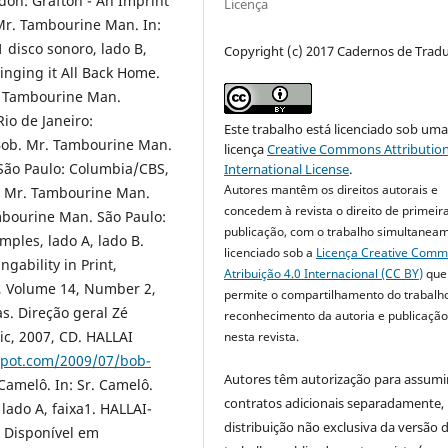
don: Grafton - An Imprint
Licença
 Mr. Tambourine Man. In:
 disco sonoro, lado B,
Copyright (c) 2017 Cadernos de Trad
inging it All Back Home.
r. Tambourine Man.
Rio de Janeiro:
Este trabalho está licenciado sob um
 Bob. Mr. Tambourine Man.
licença
Creative Commons Attribution
 São Paulo: Columbia/CBS,
International License
.
Autores mantêm os direitos autorais e
b. Mr. Tambourine Man.
concedem à revista o direito de primeir
mbourine Man. São Paulo:
publicação, com o trabalho simultanea
ples, lado A, lado B.
licenciado sob a
Licença Creative Com
gability in Print,
Atribuição 4.0 Internacional (CC BY)
que
r, Volume 14, Number 2,
permite o compartilhamento do trabalh
s. Direção geral Zé
reconhecimento da autoria e publicação 
ic, 2007, CD. HALLAI
nesta revista.
ogspot.com/2009/07/bob-
Autores têm autorização para assumi
Camelô. In: Sr. Camelô.
contratos adicionais separadamente,
lado A, faixa1. HALLAI-
distribuição não exclusiva da versão 
. Disponível em