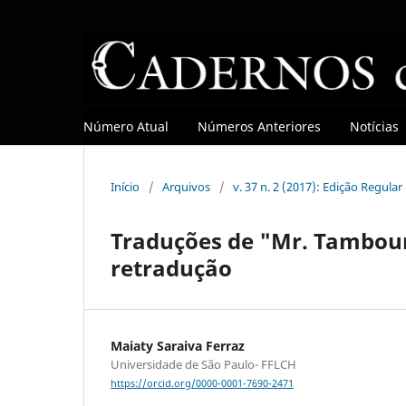
Número Atual
Números Anteriores
Notícias
Início
/
Arquivos
/
v. 37 n. 2 (2017): Edição Regular
Traduções de "Mr. Tambouri
retradução
Maiaty Saraiva Ferraz
Universidade de São Paulo- FFLCH
https://orcid.org/0000-0001-7690-2471