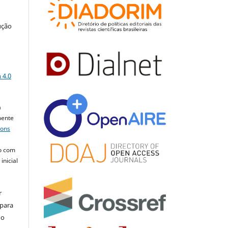
ução
a
 4.0
a
mente
mons
o com
inicial
r
 para
do