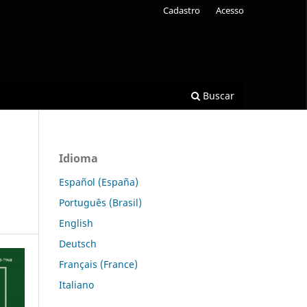
Cadastro
Acesso
Buscar
Idioma
Español (España)
Português (Brasil)
English
Deutsch
Français (France)
Italiano