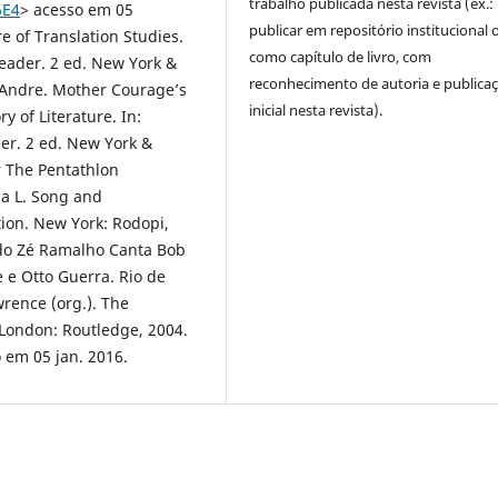
trabalho publicada nesta revista (ex.:
6E4
> acesso em 05
publicar em repositório institucional 
 of Translation Studies.
como capítulo de livro, com
eader. 2 ed. New York &
reconhecimento de autoria e publica
 Andre. Mother Courage’s
inicial nesta revista).
 of Literature. In:
er. 2 ed. New York &
r The Pentathlon
a L. Song and
tion. New York: Rodopi,
do Zé Ramalho Canta Bob
 e Otto Guerra. Rio de
wrence (org.). The
 London: Routledge, 2004.
 em 05 jan. 2016.