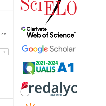
01–131.