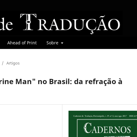
Ahead of Print
Sobre
/
Artigos
ne Man" no Brasil: da refração à