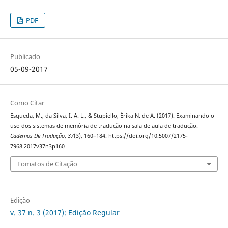
PDF
Publicado
05-09-2017
Como Citar
Esqueda, M., da Silva, I. A. L., & Stupiello, Érika N. de A. (2017). Examinando o
uso dos sistemas de memória de tradução na sala de aula de tradução.
Cadernos De Tradução
,
37
(3), 160–184. https://doi.org/10.5007/2175-
7968.2017v37n3p160
Fomatos de Citação
Edição
v. 37 n. 3 (2017): Edição Regular