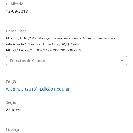
Publicado
12-09-2018
Como Citar
Minchin, C. R. (2018). A noção de equivalência de Koller: universalismo
relativizado?.
Cadernos De Tradução
,
38
(3), 18–33.
https://doi.org/10.5007/2175-7968.2018v38n3p18
Fomatos de Citação
Edição
v. 38 n. 3 (2018): Edição Regular
Seção
Artigos
Licença