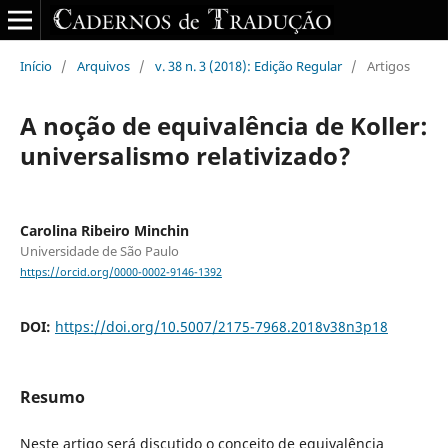
Início
/
Arquivos
/
v. 38 n. 3 (2018): Edição Regular
/
Artigos
A noção de equivalência de Koller:
universalismo relativizado?
Carolina Ribeiro Minchin
Universidade de São Paulo
https://orcid.org/0000-0002-9146-1392
DOI:
https://doi.org/10.5007/2175-7968.2018v38n3p18
Resumo
Neste artigo será discutido o conceito de equivalência