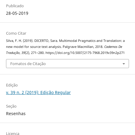
Publicado
28-05-2019
Como Citar
Silva, F. H. (2019). DICERTO, Sara. Multimodal Pragmatics and Translation: a
new model for source text analysis. Palgrave Macmillan, 2018.
Cadernos De
Tradução
,
39
(2), 271–280. https://doi.org/10.5007/2175-7968.2019v39n2p271
Fomatos de Citação
Edição
v. 39 n. 2 (2019): Edição Regular
Seção
Resenhas
Licença