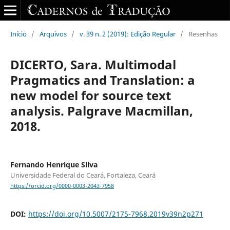
Início
/
Arquivos
/
v. 39 n. 2 (2019): Edição Regular
/
Resenhas
DICERTO, Sara. Multimodal
Pragmatics and Translation: a
new model for source text
analysis. Palgrave Macmillan,
2018.
Fernando Henrique Silva
Universidade Federal do Ceará, Fortaleza, Ceará
https://orcid.org/0000-0003-2043-7958
DOI:
https://doi.org/10.5007/2175-7968.2019v39n2p271