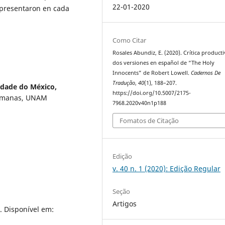
22-01-2020
e presentaron en cada
Como Citar
Rosales Abundiz, E. (2020). Crítica product
dos versiones en español de “The Holy
Innocents” de Robert Lowell.
Cadernos De
Tradução
,
40
(1), 188–207.
idade do México,
https://doi.org/10.5007/2175-
lemanas, UNAM
7968.2020v40n1p188
Fomatos de Citação
Edição
v. 40 n. 1 (2020): Edição Regular
Seção
Artigos
. Disponível em: