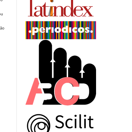
ou
ção