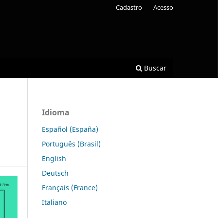
Cadastro
Acesso
Buscar
Idioma
Español (España)
Português (Brasil)
English
Deutsch
Français (France)
Italiano