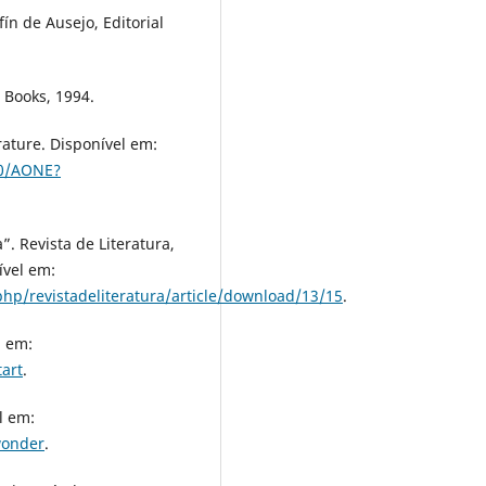
fín de Ausejo, Editorial
 Books, 1994.
ature. Disponível em:
00/AONE?
”. Revista de Literatura,
nível em:
x.php/revistadeliteratura/article/download/13/15
.
l em:
art
.
l em:
wonder
.