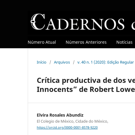
Número Atual
Números Anteriores
Notícias
Início
/
Arquivos
/
v. 40 n. 1 (2020): Edição Regular
Crítica productiva de dos v
Innocents” de Robert Lowe
Elvira Rosales Abundiz
El Colegio de México, Cidade do México,
https://orcid.org/0000-0001-8578-9220