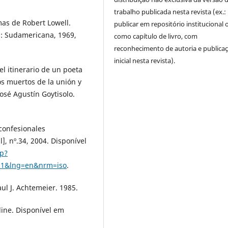
trabalho publicada nesta revista (ex.:
emas de Robert Lowell.
publicar em repositório institucional 
es: Sudamericana, 1969,
como capítulo de livro, com
reconhecimento de autoria e publica
inicial nesta revista).
el itinerario de un poeta
los muertos de la unión y
osé Agustín Goytisolo.
 confesionales
], nº.34, 2004. Disponível
hp?
111&lng=en&nrm=iso
.
ul J. Achtemeier. 1985.
line. Disponível em