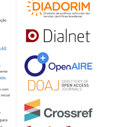
ução
a
 4.0
a
mente
mons
o com
inicial
r
 para
do