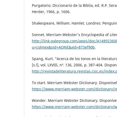
Purgatorio. Diccionario de la Biblia, ed. R.P. Sera
Herder, 1966, p. 1606.
Shakespeare, William. Hamlet. Londres: Penguin
Sonnet. Merriam Webster's Encyclopedia of Liter
http://link.galegroup.com/apps/doc/A1489236
u=colmex&sid=AONE&xid=873ef90b
.
Spang, Kurt. “Acerca de los tonos en la literatura
[s.l], vol. LXVIII, nº. 136, 2006, p. 387-404. Dispo
http://revistadeliteratura.revistas.csic.es/inde
To start. Merriam Webster Dictionary. Disponíve
https://www.merriam-webster.com/dictionary/st
Wonder. Merriam Webster Dictionary. Disponíve
https://www.merriam-webster.com/dictionary/