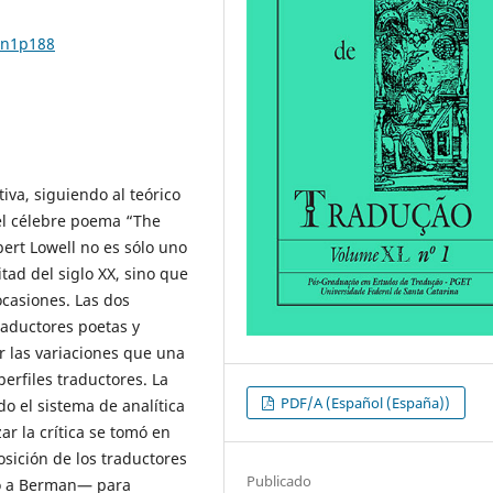
0n1p188
iva, siguiendo al teórico
el célebre poema “The
bert Lowell no es sólo uno
ad del siglo XX, sino que
ocasiones. Las dos
raductores poetas y
r las variaciones que una
perfiles traductores. La
PDF/A (Español (España))
o el sistema de analítica
ar la crítica se tomó en
osición de los traductores
Publicado
do a Berman— para