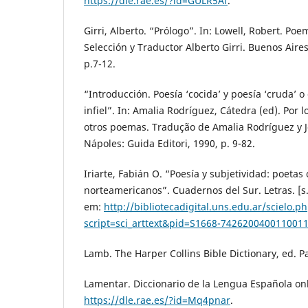
https://dle.rae.es/?id=GULR5Af
.
Girri, Alberto. “Prólogo”. In: Lowell, Robert. Po
Selección y Traductor Alberto Girri. Buenos Air
p.7-12.
“Introducción. Poesía ‘cocida’ y poesía ‘cruda’ o 
infiel”. In: Amalia Rodríguez, Cátedra (ed). Por 
otros poemas. Tradução de Amalia Rodríguez y J
Nápoles: Guida Editori, 1990, p. 9-82.
Iriarte, Fabián O. “Poesía y subjetividad: poetas
norteamericanos”. Cuadernos del Sur. Letras. [s.l
em:
http://bibliotecadigital.uns.edu.ar/scielo.p
script=sci_arttext&pid=S1668-74262004001100
Lamb. The Harper Collins Bible Dictionary, ed. Pa
Lamentar. Diccionario de la Lengua Española on
https://dle.rae.es/?id=Mq4pnar
.