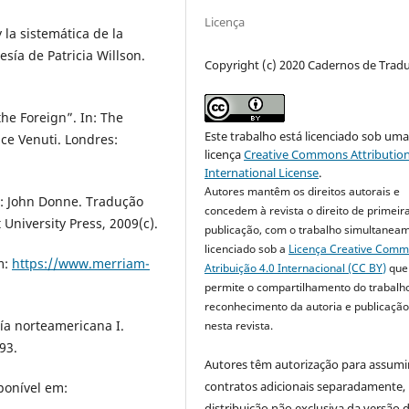
Licença
 la sistemática de la
esía de Patricia Willson.
Copyright (c) 2020 Cadernos de Trad
the Foreign”. In: The
Este trabalho está licenciado sob um
ce Venuti. Londres:
licença
Creative Commons Attribution
International License
.
Autores mantêm os direitos autorais e
m: John Donne. Tradução
concedem à revista o direito de primeir
University Press, 2009(c).
publicação, com o trabalho simultanea
licenciado sob a
Licença Creative Com
m:
https://www.merriam-
Atribuição 4.0 Internacional (CC BY)
que
permite o compartilhamento do trabalh
reconhecimento da autoria e publicação 
sía norteamericana I.
nesta revista.
93.
Autores têm autorização para assumi
contratos adicionais separadamente,
ponível em:
distribuição não exclusiva da versão 