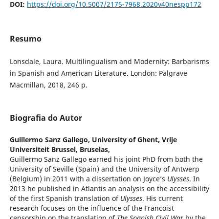
DOI:
https://doi.org/10.5007/2175-7968.2020v40nespp172
Resumo
Lonsdale, Laura. Multilingualism and Modernity: Barbarisms
in Spanish and American Literature. London: Palgrave
Macmillan, 2018, 246 p.
Biografia do Autor
Guillermo Sanz Gallego,
University of Ghent, Vrije
Universiteit Brussel, Bruselas,
Guillermo Sanz Gallego earned his joint PhD from both the
University of Seville (Spain) and the University of Antwerp
(Belgium) in 2011 with a dissertation on Joyce’s
Ulysses
. In
2013 he published in Atlantis an analysis on the accessibility
of the first Spanish translation of
Ulysses
. His current
research focuses on the influence of the Francoist
censorship on the translation of
The Spanish Civil War
by the