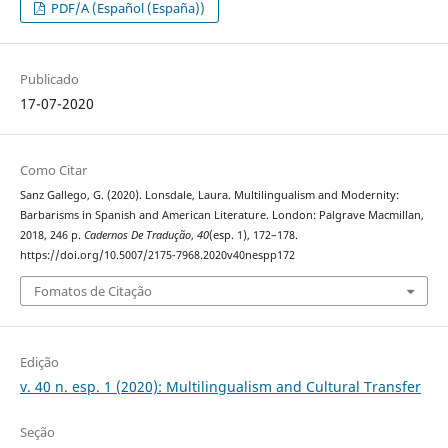
PDF/A (Español (España))
Publicado
17-07-2020
Como Citar
Sanz Gallego, G. (2020). Lonsdale, Laura. Multilingualism and Modernity:
Barbarisms in Spanish and American Literature. London: Palgrave Macmillan,
2018, 246 p.
Cadernos De Tradução
,
40
(esp. 1), 172–178.
https://doi.org/10.5007/2175-7968.2020v40nespp172
Fomatos de Citação
Edição
v. 40 n. esp. 1 (2020): Multilingualism and Cultural Transfer
Seção