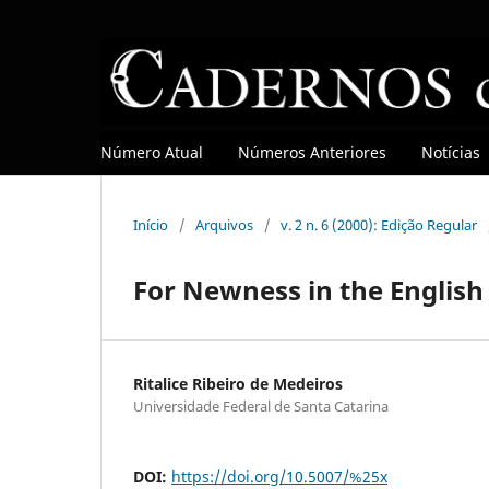
Número Atual
Números Anteriores
Notícias
Início
/
Arquivos
/
v. 2 n. 6 (2000): Edição Regular
For Newness in the English 
Ritalice Ribeiro de Medeiros
Universidade Federal de Santa Catarina
DOI:
https://doi.org/10.5007/%25x