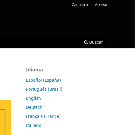
Cadastro
Acesso
Buscar
Idioma
Español (España)
Português (Brasil)
English
Deutsch
Français (France)
Italiano