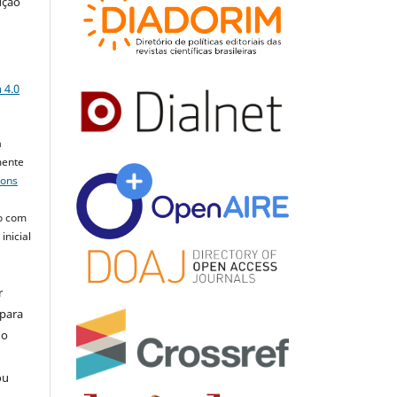
ução
a
 4.0
a
mente
mons
o com
inicial
r
 para
do
ou