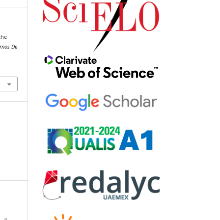
the
rnos De