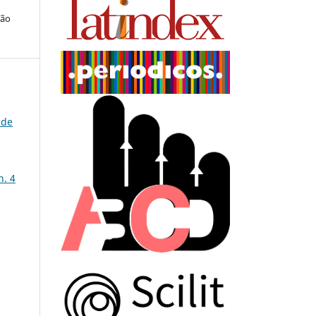
ção
 de
n. 4