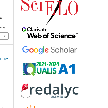
 o
.
79198
(Fluxo