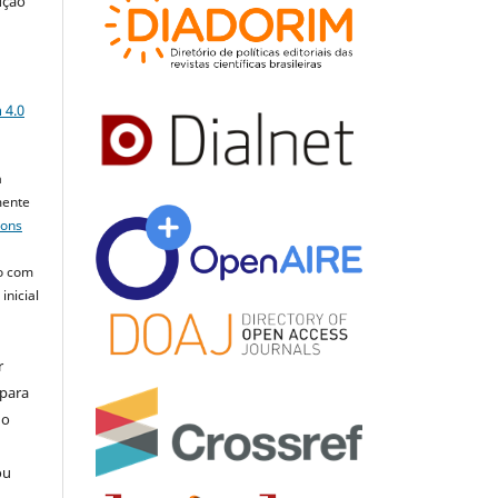
ução
a
 4.0
a
mente
mons
o com
inicial
r
 para
do
ou