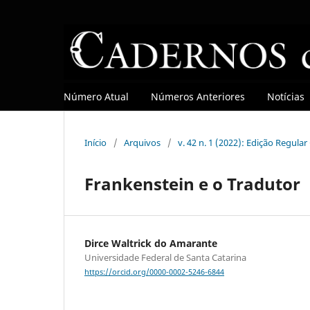
Número Atual
Números Anteriores
Notícias
Início
/
Arquivos
/
v. 42 n. 1 (2022): Edição Regula
Frankenstein e o Tradutor
Dirce Waltrick do Amarante
Universidade Federal de Santa Catarina
https://orcid.org/0000-0002-5246-6844