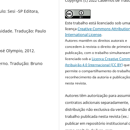
Copyright (c) 2022 Cadernos de Trad
lo: Sesi -SP Editora,
Este trabalho está licenciado sob um
licença
Creative Commons Attribution
sidade. Tradução: Paulo
International License
.
Autores mantêm os direitos autorais e
concedem à revista o direito de primeir
José Olympio, 2012.
publicação, com o trabalho simultanea
licenciado sob a
Licença Creative Com
erno. Tradução: Bruno
Atribuição 4.0 Internacional (CC BY)
que
permite o compartilhamento do trabalh
reconhecimento da autoria e publicação 
nesta revista.
Autores têm autorização para assumi
contratos adicionais separadamente,
distribuição não exclusiva da versão 
trabalho publicada nesta revista (ex.:
publicar em repositório institucional 