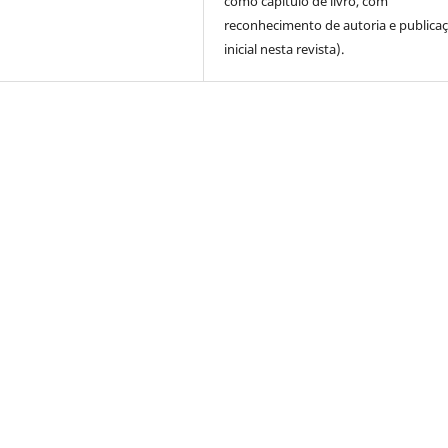
como capítulo de livro, com
reconhecimento de autoria e publica
inicial nesta revista).