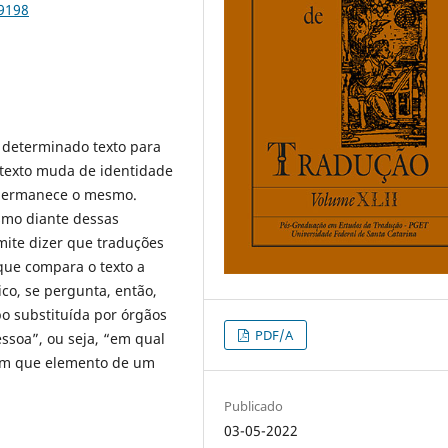
79198
 determinado texto para
 texto muda de identidade
 permanece o mesmo.
smo diante dessas
ite dizer que traduções
que compara o texto a
co, se pergunta, então,
o substituída por órgãos
PDF/A
ssoa”, ou seja, “em qual
Em que elemento de um
Publicado
03-05-2022