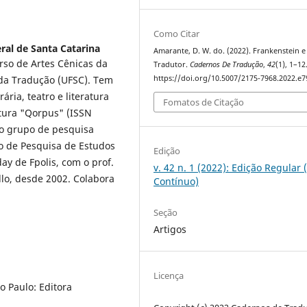
Como Citar
ral de Santa Catarina
Amarante, D. W. do. (2022). Frankenstein e
urso de Artes Cênicas da
Tradutor.
Cadernos De Tradução
,
42
(1), 1–12
https://doi.org/10.5007/2175-7968.2022.e
da Tradução (UFSC). Tem
ária, teatro e literatura
Fomatos de Citação
ultura "Qorpus" (ISSN
 o grupo de pesquisa
o de Pesquisa de Estudos
Edição
y de Fpolis, com o prof.
v. 42 n. 1 (2022): Edição Regular 
llo, desde 2002. Colabora
Contínuo)
Seção
Artigos
Licença
o Paulo: Editora