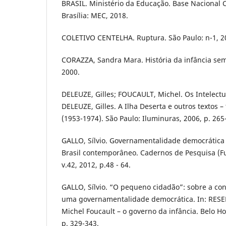
BRASIL. Ministério da Educação. Base Nacional
Brasília: MEC, 2018.
COLETIVO CENTELHA. Ruptura. São Paulo: n-1, 2
CORAZZA, Sandra Mara. História da infância sem f
2000.
DELEUZE, Gilles; FOUCAULT, Michel. Os Intelectua
DELEUZE, Gilles. A Ilha Deserta e outros textos – 
(1953-1974). São Paulo: Iluminuras, 2006, p. 265
GALLO, Sílvio. Governamentalidade democrática e
Brasil contemporâneo. Cadernos de Pesquisa (F
v.42, 2012, p.48 - 64.
GALLO, Sílvio. “O pequeno cidadão”: sobre a co
uma governamentalidade democrática. In: RESEN
Michel Foucault – o governo da infância. Belo Ho
p. 329-343.