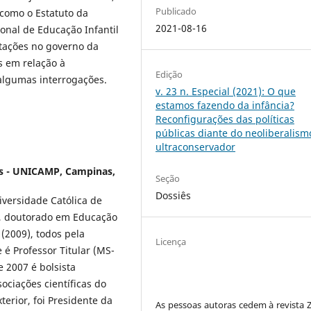
Publicado
 como o Estatuto da
2021-08-16
ional de Educação Infantil
utações no governo da
s em relação à
Edição
algumas interrogações.
v. 23 n. Especial (2021): O que
estamos fazendo da infância?
Reconfigurações das políticas
públicas diante do neoliberalism
ultraconservador
s - UNICAMP, Campinas,
Seção
Dossiês
iversidade Católica de
, doutorado em Educação
 (2009), todos pela
Licença
é Professor Titular (MS-
 2007 é bolsista
ciações científicas do
terior, foi Presidente da
As pessoas autoras cedem à revista Z