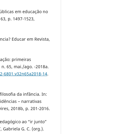
s públicas em educação no
. 63, p. 1497-1523,
tência? Educar em Revista,
cação: primeiras
 n. 65, mai./ago. -2018a.
102-6801.v32n65a2018-14
.
ilosofia da infância. In:
idências – narrativas
ires, 2018b, p. 201-2016.
pedagógico ao “ir junto”
Gabriela G. C. (org.).