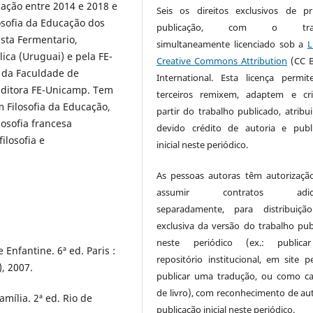
cação entre 2014 e 2018 e
Seis os direitos exclusivos de pr
osofia da Educação dos
publicação, com o trab
ista Fermentario,
simultaneamente licenciado sob a
L
ica (Uruguai) e pela FE-
Creative Commons Attribution
(CC B
, da Faculdade de
International. Esta licença permi
Editora FE-Unicamp. Tem
terceiros remixem, adaptem e cr
 Filosofia da Educação,
partir do trabalho publicado, atribu
osofia francesa
devido crédito de autoria e publ
ilosofia e
inicial neste periódico.
As pessoas autoras têm autorizaçã
assumir contratos adicio
separadamente, para distribuiçã
exclusiva da versão do trabalho pub
neste periódico (ex.: public
Enfantine. 6ª ed. Paris :
repositório institucional, em site pe
), 2007.
publicar uma tradução, ou como ca
de livro), com reconhecimento de aut
amília. 2ª ed. Rio de
publicação inicial neste periódico.