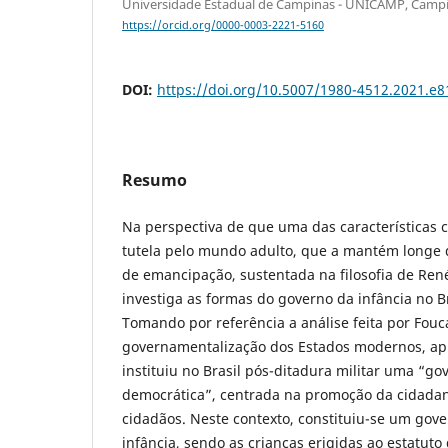
Universidade Estadual de Campinas - UNICAMP, Campi
https://orcid.org/0000-0003-2221-5160
DOI:
https://doi.org/10.5007/1980-4512.2021.e
Resumo
Na perspectiva de que uma das características c
tutela pelo mundo adulto, que a mantém longe 
de emancipação, sustentada na filosofia de René
investiga as formas do governo da infância no 
Tomando por referência a análise feita por Fouc
governamentalização dos Estados modernos, apr
instituiu no Brasil pós-ditadura militar uma “g
democrática”, centrada na promoção da cidadan
cidadãos. Neste contexto, constituiu-se um gov
infância, sendo as crianças erigidas ao estatuto 