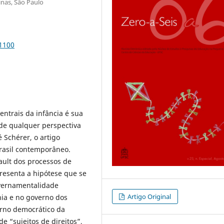
nas, São Paulo
81100
entrais da infância é sua
de qualquer perspectiva
 Schérer, o artigo
Brasil contemporâneo.
ault dos processos de
esenta a hipótese que se
overnamentalidade
Artigo Original
ia e no governo dos
erno democrático da
de “sujeitos de direitos”,