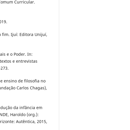
 Comum Curricular.
019.
im. Ijuí: Editora Unijuí,
is e o Poder. In:
textos e entrevistas
-273.
 ensino de filosofia no
undação Carlos Chagas),
ndução da infância em
DE, Haroldo (org.):
rizonte: Autêntica, 2015,