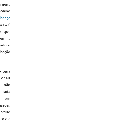
imeira
alho
icença
Y) 4.0
te que
iem a
indo o
icação
o para
nais
o não
licada
ar em
ssoal,
pítulo
oria e