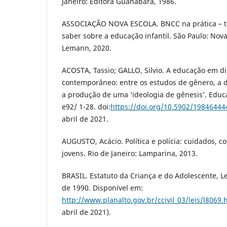
Janeiro: Editora Guanabara, 1986.
ASSOCIAÇÃO NOVA ESCOLA. BNCC na prática – tu
saber sobre a educação infantil. São Paulo: No
Lemann, 2020.
ACOSTA, Tassio; GALLO, Silvio. A educação em di
contemporâneo: entre os estudos de gênero, a d
a produção de uma ‘ideologia de gênesis’. Educ
e92/ 1-28. doi:
https://doi.org/10.5902/1984644
abril de 2021.
AUGUSTO, Acácio. Política e polícia: cuidados, c
jovens. Rio de Janeiro: Lamparina, 2013.
BRASIL. Estatuto da Criança e do Adolescente, Le
de 1990. Disponível em:
http://www.planalto.gov.br/ccivil_03/leis/l8069.
abril de 2021).