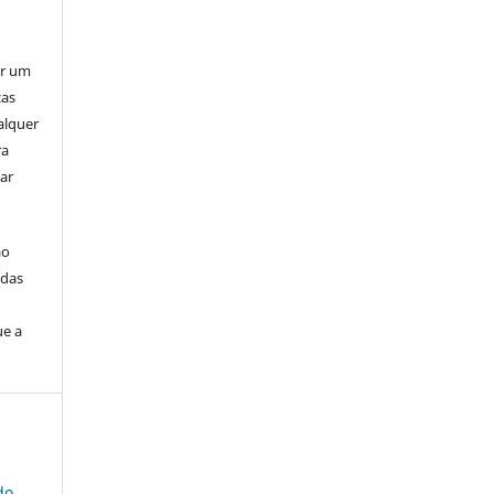
er um
ças
alquer
ra
ar
ão
idas
ue a
do