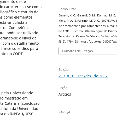
ejamento deste
o caracterizou-se como:
Como Citar
bliográfico e estudo de
Benetti, K. C., Girardi, D. M., Dalmau, M. B. 
oas como elementos
Melo, P. A., & Parrino, M. D. C. (2007). Aval
stá vinculada à
de desempenho por competências: a reali
or de Competências,
do CODT - Centro Oftalmológico de Diagn
al pode ser utilizado
Terapêutica.
Revista De Ciências Da Administ
erando-se o Nível de
9
(19), 179–198. https://doi.org/10.5007/%x
e, com o detalhamento
 têm-se subsídios para
Fomatos de Citação
ente no CODT.
Edição
V. 9, n. 19, set./dez. de 2007
Seção
 pela Universidade
Artigos
e do mestrado em
ta Catarina (conclusão
stituta da Universidade
Licença
ora do INPEAU/UFSC -