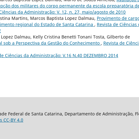
epção dos militares do corpo permanente da escola preparatória d
Ciências da Administração: V. 12, n. 27, maio/agosto de 2010
istina Martins, Marcos Baptista Lopez Dalmau,
Provimento de carg
imento regional do Estado de Santa Catarina
,
Revista de Ciências
2
Lopez Dalmau, Kelly Cristina Benetti Tonani Tosta, Gilberto de
al sob a Perspectiva da Gestão do Conhecimento
,
Revista de Ciênc
 de Ciências da Administração: V.16 N.40 DEZEMBRO 2014
ade Federal de Santa Catarina, Departamento de Administração, Flor
s CC-BY 4.0