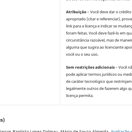
Atribuição
– Você deve dar o crédito
apropriado (citar e referenciar), prov
link para a licença e indicar se mudan
foram feitas. Você deve fazê-lo em qu
circunstância razoável, mas de manei
alguma que sugira ao licenciante apoi
você ou o seu uso.
Sem restrições adicionais
– Você n
pode aplicar termos jurídicos ou med
de caráter tecnológico que restrinjam
legalmente outros de fazerem algo q
licença permita.
s)
Marcos Baptista Lopez Dalmau, Mário de Souza Almeida,
Avaliação 