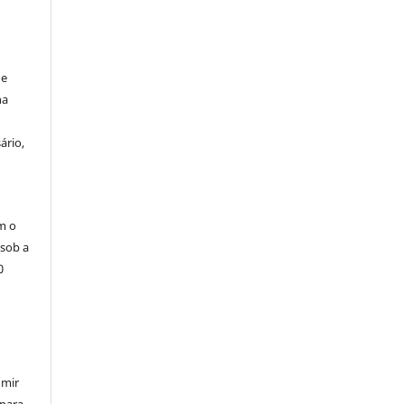
de
na
ário,
m o
 sob a
0
umir
 para