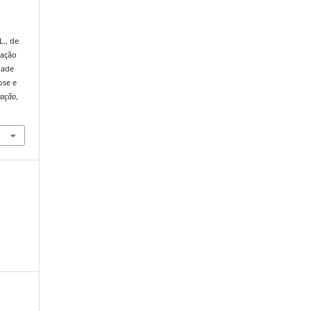
L., de
iação
dade
ose e
ração
,