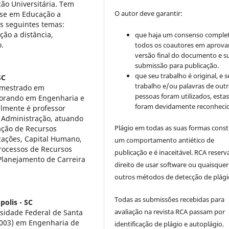
ão Universitária. Tem
O autor deve garantir:
ase em Educação a
s seguintes temas:
ção a distância,
que haja um consenso comple
.
todos os coautores em aprova
versão final do documento e s
submissão para publicação.
que seu trabalho é original, e s
SC
trabalho e/ou palavras de outr
 mestrado em
pessoas foram utilizados, esta
torando em Engenharia e
foram devidamente reconhecid
lmente é professor
 Administração, atuando
Plágio em todas as suas formas cons
ação de Recursos
ções, Capital Humano,
um comportamento antiético de
Processos de Recursos
publicação e é inaceitável. RCA reserv
Planejamento de Carreira
direito de usar software ou quaisquer
outros métodos de detecção de plági
Todas as submissões recebidas para
polis - SC
avaliação na revista RCA passam por
sidade Federal de Santa
2003) em Engenharia de
identificação de plágio e autoplágio.