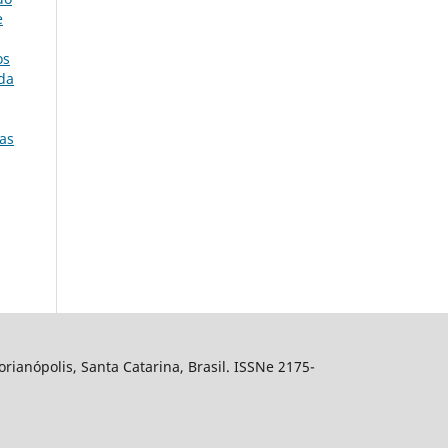
e
os
 da
ias
ianópolis, Santa Catarina, Brasil. ISSNe 2175-