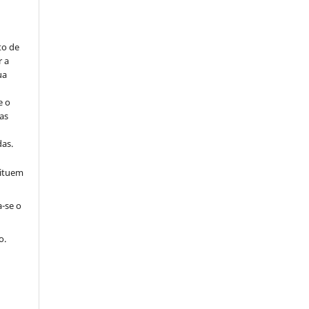
to de
r a
ua
e o
as
s
as.
tituem
a-se o
o.