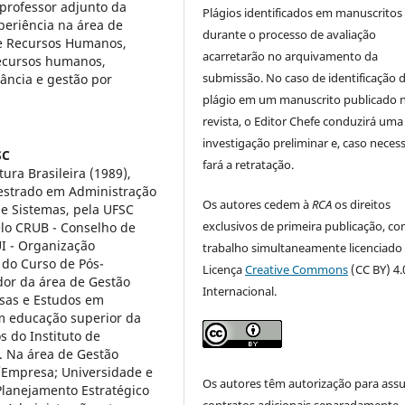
professor adjunto da
Plágios identificados em manuscritos
periência na área de
durante o processo de avaliação
e Recursos Humanos,
acarretarão no arquivamento da
recursos humanos,
submissão. No caso de identificação 
ância e gestão por
plágio em um manuscrito publicado 
revista, o Editor Chefe conduzirá uma
investigação preliminar e, caso necess
SC
fará a retratação.
ura Brasileira (1989),
estrado em Administração
Os autores cedem à
RCA
os direitos
e Sistemas, pela UFSC
exclusivos de primeira publicação, co
pelo CRUB - Conselho de
UI - Organização
trabalho simultaneamente licenciado
 do Curso de Pós-
Licença
Creative Commons
(CC BY) 4.
or da área de Gestão
Internacional.
uisas e Estudos em
em educação superior da
s do Instituto de
. Na área de Gestão
/Empresa; Universidade e
Os autores têm autorização para ass
 Planejamento Estratégico
contratos adicionais separadamente,