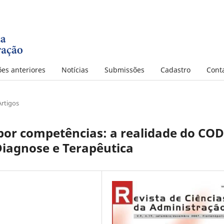
ões anteriores
Notícias
Submissões
Cadastro
Cont
Artigos
or competências: a realidade do CO
Diagnose e Terapêutica