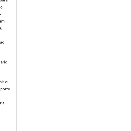
do
x.:
 em
ou
ção
uário
mir ou
uporte
r a