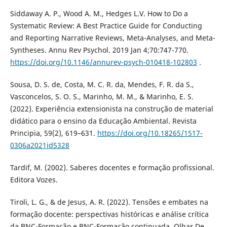
Siddaway A. P., Wood A. M., Hedges L.V. How to Do a
Systematic Review: A Best Practice Guide for Conducting
and Reporting Narrative Reviews, Meta-Analyses, and Meta-
Syntheses. Annu Rev Psychol. 2019 Jan 4;70:747-770.
https://doi.org/10.1146/annurev-psych-010418-102803
.
Sousa, D. S. de, Costa, M. C. R. da, Mendes, F. R. da S.,
Vasconcelos, S. O. S., Marinho, M. M., & Marinho, E. S.
(2022). Experiência extensionista na construção de material
didático para o ensino da Educação Ambiental. Revista
Principia, 59(2), 619–631.
https://doi.org/10.18265/1517-
0306a2021id5328
Tardif, M. (2002). Saberes docentes e formação profissional.
Editora Vozes.
Tiroli, L. G., & de Jesus, A. R. (2022). Tensões e embates na
formação docente: perspectivas históricas e análise crítica
da BNC-Formação e BNC-Formação continuada. Olhar De