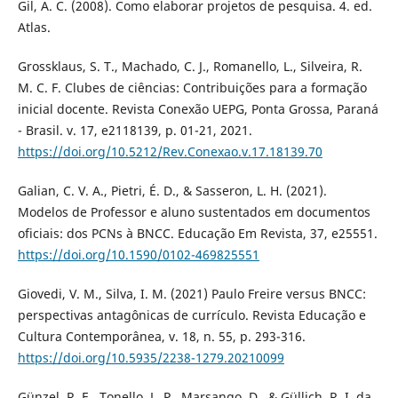
Gil, A. C. (2008). Como elaborar projetos de pesquisa. 4. ed.
Atlas.
Grossklaus, S. T., Machado, C. J., Romanello, L., Silveira, R.
M. C. F. Clubes de ciências: Contribuições para a formação
inicial docente. Revista Conexão UEPG, Ponta Grossa, Paraná
- Brasil. v. 17, e2118139, p. 01-21, 2021.
https://doi.org/10.5212/Rev.Conexao.v.17.18139.70
Galian, C. V. A., Pietri, É. D., & Sasseron, L. H. (2021).
Modelos de Professor e aluno sustentados em documentos
oficiais: dos PCNs à BNCC. Educação Em Revista, 37, e25551.
https://doi.org/10.1590/0102-469825551
Giovedi, V. M., Silva, I. M. (2021) Paulo Freire versus BNCC:
perspectivas antagônicas de currículo. Revista Educação e
Cultura Contemporânea, v. 18, n. 55, p. 293-316.
https://doi.org/10.5935/2238-1279.20210099
Günzel, R. E., Tonello, L. P., Marsango, D., & Güllich, R. I. da