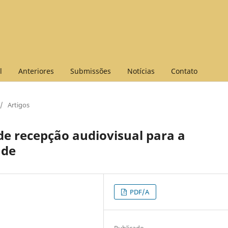
l
Anteriores
Submissões
Notícias
Contato
/
Artigos
de recepção audiovisual para a
úde
PDF/A
Publicado