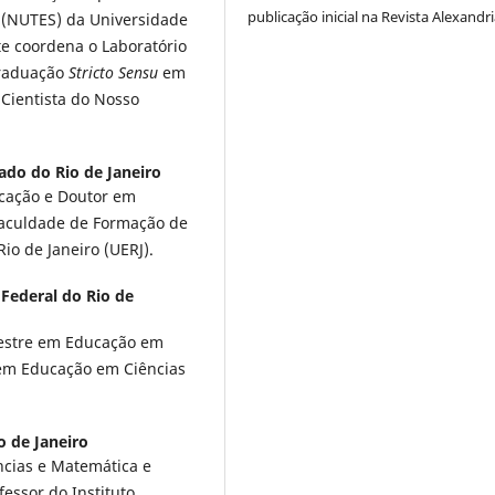
publicação inicial na Revista Alexandri
 (NUTES) da Universidade
te coordena o Laboratório
Graduação
Stricto Sensu
em
 Cientista do Nosso
ado do Rio de Janeiro
cação e Doutor em
Faculdade de Formação de
io de Janeiro (UERJ).
Federal do Rio de
estre em Educação em
 em Educação em Ciências
o de Janeiro
ncias e Matemática e
essor do Instituto