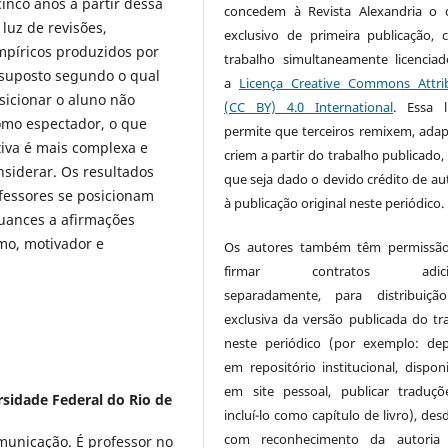
inco anos a partir dessa
concedem à Revista Alexandria o d
luz de revisões,
exclusivo de primeira publicação,
mpíricos produzidos por
trabalho simultaneamente licencia
ssuposto segundo o qual
a
Licença Creative Commons Attri
sicionar o aluno não
(CC BY) 4.0 International
. Essa l
omo espectador, o que
permite que terceiros remixem, ada
tiva é mais complexa e
criem a partir do trabalho publicado,
nsiderar. Os resultados
que seja dado o devido crédito de aut
fessores se posicionam
à publicação original neste periódico.
nuances a afirmações
mo, motivador e
Os autores também têm permissão
firmar contratos adicion
separadamente, para distribuiçã
exclusiva da versão publicada do tr
neste periódico (por exemplo: dep
em repositório institucional, disponi
em site pessoal, publicar traduç
sidade Federal do Rio de
incluí-lo como capítulo de livro), de
com reconhecimento da autoria
unicação. É professor no