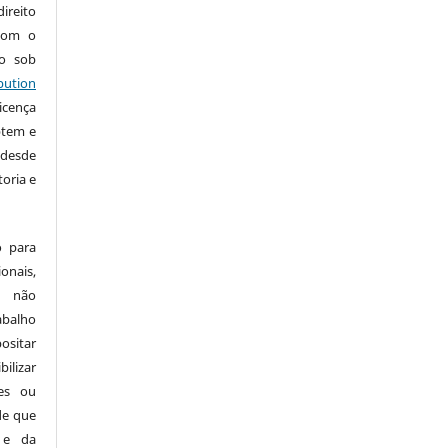
ireito
 com o
do sob
bution
icença
ptem e
 desde
oria e
 para
ais,
o não
abalho
ositar
bilizar
ões ou
sde que
 e da