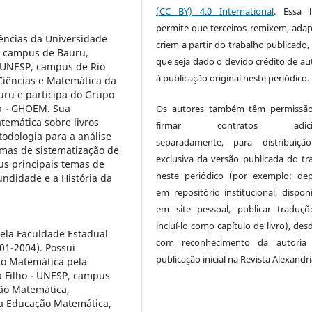
(CC BY) 4.0 International
. Essa l
permite que terceiros remixem, ada
ências da Universidade
criem a partir do trabalho publicado,
P, campus de Bauru,
que seja dado o devido crédito de aut
 UNESP, campus de Rio
à publicação original neste periódico.
Ciências e Matemática da
ru e participa do Grupo
a - GHOEM. Sua
Os autores também têm permissão
temática sobre livros
firmar contratos adicion
todologia para a análise
separadamente, para distribuiçã
rmas de sistematização de
exclusiva da versão publicada do tr
us principais temas de
neste periódico (por exemplo: dep
undidade e a História da
em repositório institucional, disponi
em site pessoal, publicar traduç
incluí-lo como capítulo de livro), de
ela Faculdade Estadual
com reconhecimento da autoria
001-2004). Possui
publicação inicial na Revista Alexandri
ão Matemática pela
a Filho - UNESP, campus
ão Matemática,
da Educação Matemática,