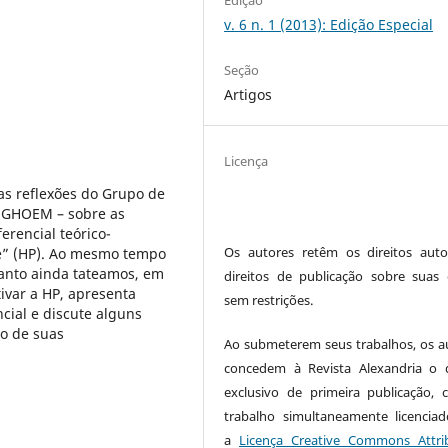
v. 6 n. 1 (2013): Edição Especial
Seção
Artigos
Licença
as reflexões do Grupo de
– GHOEM – sobre as
erencial teórico-
Os autores retêm os direitos auto
e” (HP). Ao mesmo tempo
anto ainda tateamos, em
direitos de publicação sobre suas 
ivar a HP, apresenta
sem restrições.
cial e discute alguns
to de suas
Ao submeterem seus trabalhos, os a
concedem à Revista Alexandria o d
exclusivo de primeira publicação,
trabalho simultaneamente licencia
a
Licença Creative Commons Attri