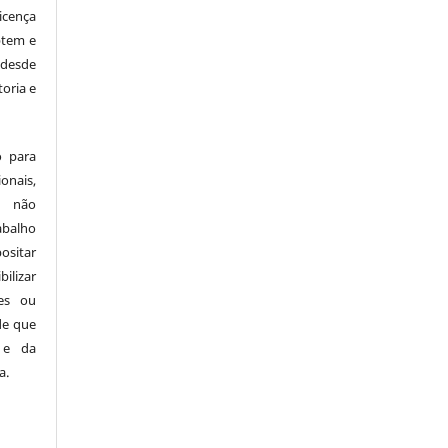
icença
ptem e
 desde
oria e
 para
ais,
o não
abalho
ositar
bilizar
ões ou
sde que
 e da
a.