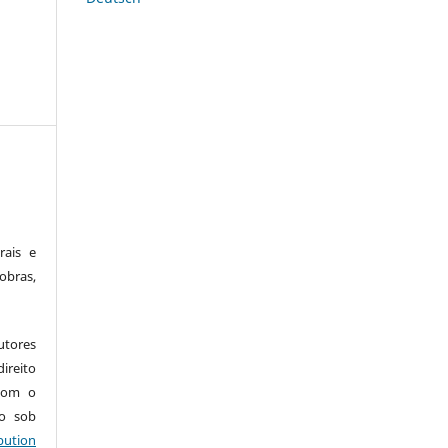
rais e
obras,
utores
ireito
 com o
do sob
bution