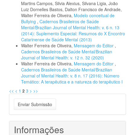
Martins Campos, Silvia Alexius, Silvana Ligia, João
Luiz Dornelles Bastos, Dalton Francisco de Andrade,
Walter Ferreira de Oliveira,
Modelo conceitual de
Bullying
,
Cadernos Brasileiros de Saúde
Mental/Brazilian Journal of Mental Health: v. 6 n. 13
(2014): Suplemento Especial: Resumos do X Encontro
Catarinense de Saúde Mental (2013)
Walter Ferreira de Oliveira,
Mensagem do Editor
,
Cadernos Brasileiros de Saúde Mental/Brazilian
Journal of Mental Health: v. 12 n. 32 (2020)
Walter Ferreira de Oliveira,
Mensagem do Editor
,
Cadernos Brasileiros de Saúde Mental/Brazilian
Journal of Mental Health: v. 8 n. 17 (2016): Número
Temático: A terapêutica e a natureza do terapêutico I
<<
<
1
2
3
>
>>
Enviar
Enviar Submissão
Submissão
Informações