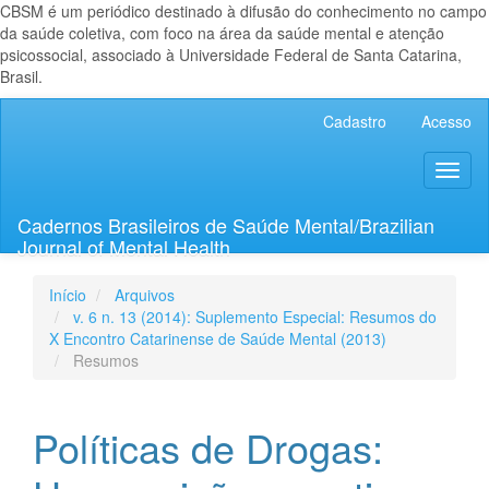
CBSM é um periódico destinado à difusão do conhecimento no campo
da saúde coletiva, com foco na área da saúde mental e atenção
psicossocial, associado à Universidade Federal de Santa Catarina,
Brasil.
Navegação
Cadastro
Acesso
Principal
Conteúdo
Toggl
principal
naviga
Barra
Lateral
Cadernos Brasileiros de Saúde Mental/Brazilian
Journal of Mental Health
Início
Arquivos
v. 6 n. 13 (2014): Suplemento Especial: Resumos do
X Encontro Catarinense de Saúde Mental (2013)
Resumos
Políticas de Drogas: