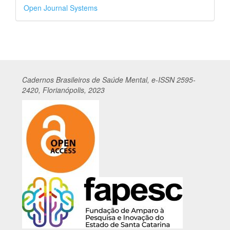
Desenvolvido
Open Journal Systems
por
Cadernos
Br
asileiros
de Saúde Mental, e-ISSN 2595-
2420, Florianópolis, 2023