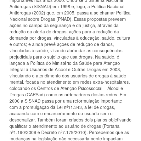
importantes nos anos 2000. Criou-se o Sistema Nacional
Antidrogas (SISNAD) em 1998 e, logo, a Política Nacional
Antidrogas (2002) que, em 2005, passa a se chamar Política
Nacional sobre Drogas (PNAD). Essas propostas preveem
ações no campo da segurança e da justiça, através da
redução da oferta de drogas; ações para a redução da
demanda por drogas, vinculadas à educação, saúde, cultura
e outros; e ainda prevê ações de redução de danos,
vinculadas à saúde, visando abrandar as consequências
prejudiciais para o sujeito que usa drogas. Na saúde, é
lançada a Política do Ministério da Saúde para Atenção
Integral a Usuários de Álcool e Outras Drogas em 2003,
vinculando o atendimento dos usuários de drogas à saúde
mental, focada no atendimento em redes extra-hospitalares,
colocando os Centros de Atenção Psicossocial – Álcool e
Drogas (CAPSad) como os ordenadores destas redes. Em
2006 a SISNAD passa por uma reformulação importante
com a promulgação da Lei nº11.343, a lei de drogas,
acabando com o encarceramento do usuário sem o
despenalizar. Também foram criados dois planos objetivando
qualificar o atendimento ao usuário de drogas (Portaria
nº1.190/2009 e Decreto nº7.179/2010). Percebemos que as
mudanças na legislação não necessariamente impactam