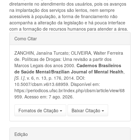
diretamente no atendimento dos usuários, pois os avanços
na implantação dos serviços são lentos, nem sempre
acessíveis à população, a forma de financiamento não
acompanha a alteração da legislação e há pouca interface
com a formação de recursos humanos para atender a área.
Detalhes
Como Citar
do
ZANCHIN, Janaína Turcato; OLIVEIRA, Walter Ferreira
artigo
de. Políticas de Drogas: Uma revisão a partir dos
Marcos Legais dos anos 2000.
Cadernos Brasileiros
de Saúde Mental/Brazilian Journal of Mental Health
,
[S. l.]
, v. 6, n. 13, p. 176, 2014. DOI:
10.5007/cbsm.v6i13.68959. Disponível em:
https://periodicos.ufsc.br/index.php/cbsm/article/view/68
959. Acesso em: 7 ago. 2026.
Fomatos de Citação
Baixar Citação
Edição