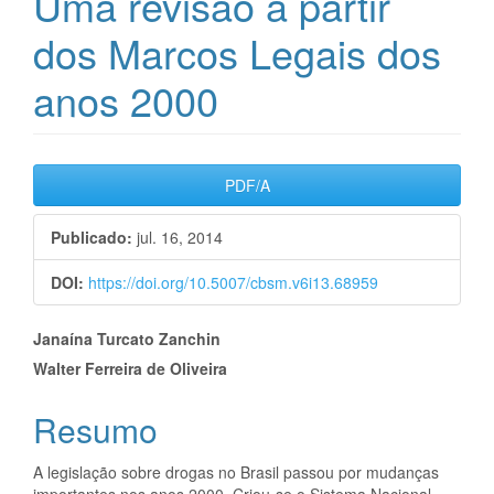
Uma revisão a partir
dos Marcos Legais dos
anos 2000
Barra
PDF/A
lateral
Publicado:
jul. 16, 2014
de
artigos
DOI:
https://doi.org/10.5007/cbsm.v6i13.68959
Conteúdo
Janaína Turcato Zanchin
Walter Ferreira de Oliveira
do
artigo
Resumo
principal
A legislação sobre drogas no Brasil passou por mudanças