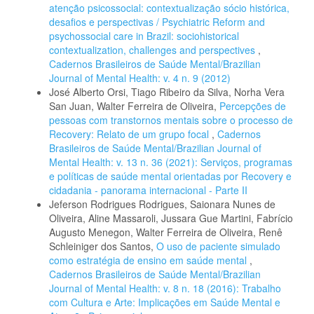
atenção psicossocial: contextualização sócio histórica,
desafios e perspectivas / Psychiatric Reform and
psychossocial care in Brazil: sociohistorical
contextualization, challenges and perspectives
,
Cadernos Brasileiros de Saúde Mental/Brazilian
Journal of Mental Health: v. 4 n. 9 (2012)
José Alberto Orsi, Tiago Ribeiro da Silva, Norha Vera
San Juan, Walter Ferreira de Oliveira,
Percepções de
pessoas com transtornos mentais sobre o processo de
Recovery: Relato de um grupo focal
,
Cadernos
Brasileiros de Saúde Mental/Brazilian Journal of
Mental Health: v. 13 n. 36 (2021): Serviços, programas
e políticas de saúde mental orientadas por Recovery e
cidadania - panorama internacional - Parte II
Jeferson Rodrigues Rodrigues, Saionara Nunes de
Oliveira, Aline Massaroli, Jussara Gue Martini, Fabrício
Augusto Menegon, Walter Ferreira de Oliveira, Renê
Schleiniger dos Santos,
O uso de paciente simulado
como estratégia de ensino em saúde mental
,
Cadernos Brasileiros de Saúde Mental/Brazilian
Journal of Mental Health: v. 8 n. 18 (2016): Trabalho
com Cultura e Arte: Implicações em Saúde Mental e