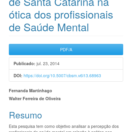
de Santa Catarina na
ótica dos profissionais
de Saúde Mental
Barra
PDF/A
lateral
Publicado:
jul. 23, 2014
de
artigos
DOI:
https://doi.org/10.5007/cbsm.v6i13.68963
Conteúdo
Fernanda Martinhago
Walter Ferreira de Oliveira
do
artigo
Resumo
principal
Esta pesquisa tem como objetivo analisar a percepção dos