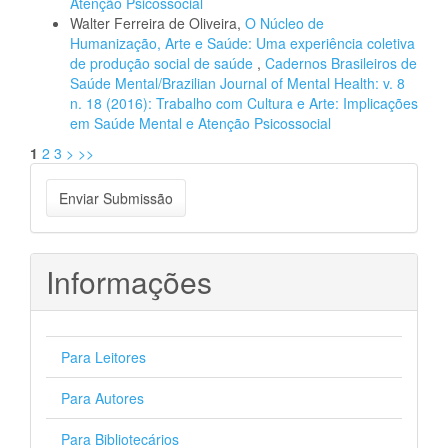
Atenção Psicossocial
Walter Ferreira de Oliveira,
O Núcleo de
Humanização, Arte e Saúde: Uma experiência coletiva
de produção social de saúde
,
Cadernos Brasileiros de
Saúde Mental/Brazilian Journal of Mental Health: v. 8
n. 18 (2016): Trabalho com Cultura e Arte: Implicações
em Saúde Mental e Atenção Psicossocial
1
2
3
>
>>
Enviar
Enviar Submissão
Submissão
Informações
Para Leitores
Para Autores
Para Bibliotecários