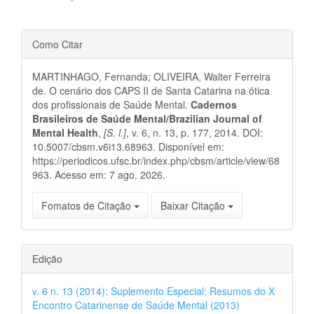
Detalhes
Como Citar
do
MARTINHAGO, Fernanda; OLIVEIRA, Walter Ferreira
artigo
de. O cenário dos CAPS II de Santa Catarina na ótica
dos profissionais de Saúde Mental.
Cadernos
Brasileiros de Saúde Mental/Brazilian Journal of
Mental Health
,
[S. l.]
, v. 6, n. 13, p. 177, 2014. DOI:
10.5007/cbsm.v6i13.68963. Disponível em:
https://periodicos.ufsc.br/index.php/cbsm/article/view/68
963. Acesso em: 7 ago. 2026.
Fomatos de Citação
Baixar Citação
Edição
v. 6 n. 13 (2014): Suplemento Especial: Resumos do X
Encontro Catarinense de Saúde Mental (2013)