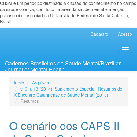
CBSM é um periódico destinado à difusão do conhecimento no campo
da saúde coletiva, com foco na área da saúde mental e atenção
psicossocial, associado à Universidade Federal de Santa Catarina,
Brasil.
Navegação
Cadastro
Acesso
Principal
Conteúdo
Toggl
principal
naviga
Barra
Lateral
Cadernos Brasileiros de Saúde Mental/Brazilian
Journal of Mental Health
Início
Arquivos
v. 6 n. 13 (2014): Suplemento Especial: Resumos do
X Encontro Catarinense de Saúde Mental (2013)
Resumos
O cenário dos CAPS II