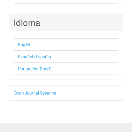
Idioma
English
Español (España)
Português (Brasil)
Desenvolvido
Open Journal Systems
por