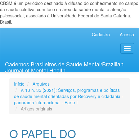
CBSM é um periódico destinado à difusão do conhecimento no campo
da saúde coletiva, com foco na área da saúde mental e atenção
psicossocial, associado à Universidade Federal de Santa Catarina,
Brasil.
Navegação
Cadastro
Acesso
Principal
Conteúdo
Toggl
principal
naviga
Barra
Lateral
Cadernos Brasileiros de Saúde Mental/Brazilian
Journal of Mental Health
Início
Arquivos
v. 13 n. 35 (2021): Serviços, programas e políticas
de saúde mental orientadas por Recovery e cidadania -
panorama internacional - Parte I
Artigos originais
O PAPEL DO