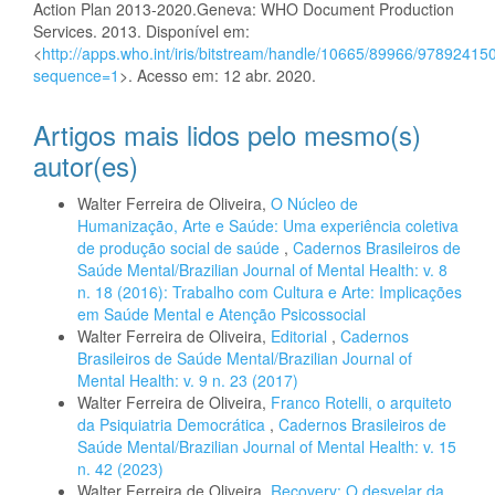
Action Plan 2013-2020.Geneva: WHO Document Production
Services. 2013. Disponível em:
<
http://apps.who.int/iris/bitstream/handle/10665/89966/978
sequence=1
>. Acesso em: 12 abr. 2020.
Artigos mais lidos pelo mesmo(s)
autor(es)
Walter Ferreira de Oliveira,
O Núcleo de
Humanização, Arte e Saúde: Uma experiência coletiva
de produção social de saúde
,
Cadernos Brasileiros de
Saúde Mental/Brazilian Journal of Mental Health: v. 8
n. 18 (2016): Trabalho com Cultura e Arte: Implicações
em Saúde Mental e Atenção Psicossocial
Walter Ferreira de Oliveira,
Editorial
,
Cadernos
Brasileiros de Saúde Mental/Brazilian Journal of
Mental Health: v. 9 n. 23 (2017)
Walter Ferreira de Oliveira,
Franco Rotelli, o arquiteto
da Psiquiatria Democrática
,
Cadernos Brasileiros de
Saúde Mental/Brazilian Journal of Mental Health: v. 15
n. 42 (2023)
Walter Ferreira de Oliveira,
Recovery: O desvelar da