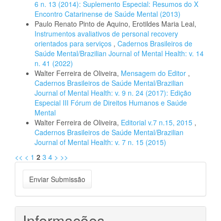
6 n. 13 (2014): Suplemento Especial: Resumos do X
Encontro Catarinense de Saúde Mental (2013)
Paulo Renato Pinto de Aquino, Erotildes Maria Leal,
Instrumentos avaliativos de personal recovery
orientados para serviços
,
Cadernos Brasileiros de
Saúde Mental/Brazilian Journal of Mental Health: v. 14
n. 41 (2022)
Walter Ferreira de Oliveira,
Mensagem do Editor
,
Cadernos Brasileiros de Saúde Mental/Brazilian
Journal of Mental Health: v. 9 n. 24 (2017): Edição
Especial III Fórum de Direitos Humanos e Saúde
Mental
Walter Ferreira de Oliveira,
Editorial v.7 n.15, 2015
,
Cadernos Brasileiros de Saúde Mental/Brazilian
Journal of Mental Health: v. 7 n. 15 (2015)
<<
<
1
2
3
4
>
>>
Enviar
Enviar Submissão
Submissão
Informações