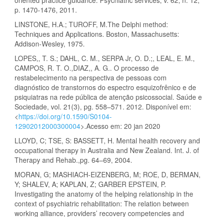
oriented practice guidance. Psychiatric services, v. 62, n. 12,
p. 1470-1476, 2011.
LINSTONE, H.A.; TUROFF, M.The Delphi method:
Techniques and Applications. Boston, Massachusetts:
Addison-Wesley, 1975.
LOPES,, T. S.; DAHL, C. M., SERPA Jr, O. D.;, LEAL, E. M.,
CAMPOS, R. T. O.,DIAZ,, A. G.. O processo de
restabelecimento na perspectiva de pessoas com
diagnóstico de transtornos do espectro esquizofrênico e de
psiquiatras na rede pública de atenção psicossocial. Saúde e
Sociedade, vol. 21(3), pg. 558–571. 2012. Disponível em:
<
https://doi.org/10.1590/S0104-
12902012000300004
>.Acesso em: 20 jan 2020
LLOYD, C; TSE, S: BASSETT, H. Mental health recovery and
occupational therapy in Australia and New Zealand. Int. J. of
Therapy and Rehab.,pg. 64–69, 2004.
MORAN, G; MASHIACH-EIZENBERG, M; ROE, D, BERMAN,
Y; SHALEV, A; KAPLAN, Z; GARBER EPSTEIN, P.
Investigating the anatomy of the helping relationship in the
context of psychiatric rehabilitation: The relation between
working alliance, providers’ recovery competencies and