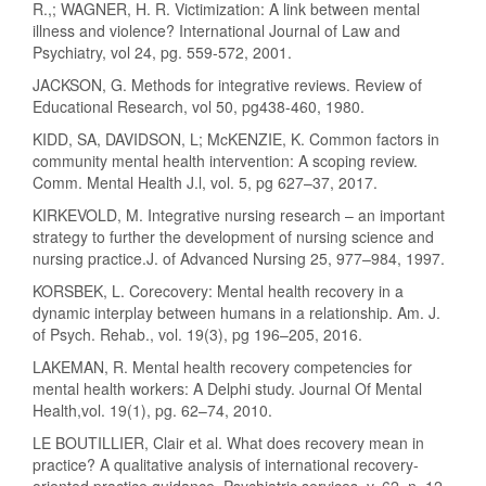
R.,; WAGNER, H. R. Victimization: A link between mental
illness and violence? International Journal of Law and
Psychiatry, vol 24, pg. 559-572, 2001.
JACKSON, G. Methods for integrative reviews. Review of
Educational Research, vol 50, pg438-460, 1980.
KIDD, SA, DAVIDSON, L; McKENZIE, K. Common factors in
community mental health intervention: A scoping review.
Comm. Mental Health J.l, vol. 5, pg 627–37, 2017.
KIRKEVOLD, M. Integrative nursing research – an important
strategy to further the development of nursing science and
nursing practice.J. of Advanced Nursing 25, 977–984, 1997.
KORSBEK, L. Corecovery: Mental health recovery in a
dynamic interplay between humans in a relationship. Am. J.
of Psych. Rehab., vol. 19(3), pg 196–205, 2016.
LAKEMAN, R. Mental health recovery competencies for
mental health workers: A Delphi study. Journal Of Mental
Health,vol. 19(1), pg. 62–74, 2010.
LE BOUTILLIER, Clair et al. What does recovery mean in
practice? A qualitative analysis of international recovery-