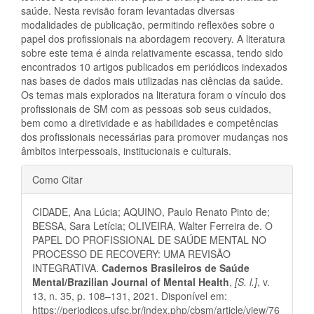
saúde. Nesta revisão foram levantadas diversas
modalidades de publicação, permitindo reflexões sobre o
papel dos profissionais na abordagem recovery. A literatura
sobre este tema é ainda relativamente escassa, tendo sido
encontrados 10 artigos publicados em periódicos indexados
nas bases de dados mais utilizadas nas ciências da saúde.
Os temas mais explorados na literatura foram o vínculo dos
profissionais de SM com as pessoas sob seus cuidados,
bem como a diretividade e as habilidades e competências
dos profissionais necessárias para promover mudanças nos
âmbitos interpessoais, institucionais e culturais.
Detalhes
Como Citar
do
CIDADE, Ana Lúcia; AQUINO, Paulo Renato Pinto de;
artigo
BESSA, Sara Letícia; OLIVEIRA, Walter Ferreira de. O
PAPEL DO PROFISSIONAL DE SAÚDE MENTAL NO
PROCESSO DE RECOVERY: UMA REVISÃO
INTEGRATIVA.
Cadernos Brasileiros de Saúde
Mental/Brazilian Journal of Mental Health
,
[S. l.]
, v.
13, n. 35, p. 108–131, 2021. Disponível em:
https://periodicos.ufsc.br/index.php/cbsm/article/view/76