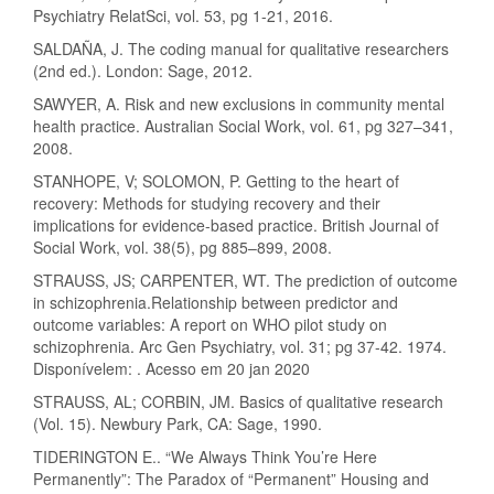
Psychiatry RelatSci, vol. 53, pg 1-21, 2016.
SALDAÑA, J. The coding manual for qualitative researchers
(2nd ed.). London: Sage, 2012.
SAWYER, A. Risk and new exclusions in community mental
health practice. Australian Social Work, vol. 61, pg 327–341,
2008.
STANHOPE, V; SOLOMON, P. Getting to the heart of
recovery: Methods for studying recovery and their
implications for evidence-based practice. British Journal of
Social Work, vol. 38(5), pg 885–899, 2008.
STRAUSS, JS; CARPENTER, WT. The prediction of outcome
in schizophrenia.Relationship between predictor and
outcome variables: A report on WHO pilot study on
schizophrenia. Arc Gen Psychiatry, vol. 31; pg 37-42. 1974.
Disponívelem: . Acesso em 20 jan 2020
STRAUSS, AL; CORBIN, JM. Basics of qualitative research
(Vol. 15). Newbury Park, CA: Sage, 1990.
TIDERINGTON E.. “We Always Think You’re Here
Permanently”: The Paradox of “Permanent” Housing and