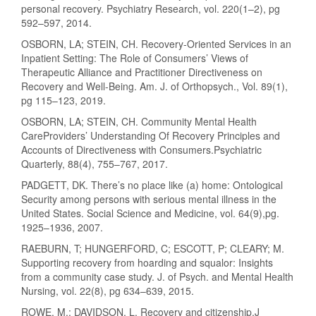
personal recovery. Psychiatry Research, vol. 220(1–2), pg
592–597, 2014.
OSBORN, LA; STEIN, CH. Recovery-Oriented Services in an
Inpatient Setting: The Role of Consumers’ Views of
Therapeutic Alliance and Practitioner Directiveness on
Recovery and Well-Being. Am. J. of Orthopsych., Vol. 89(1),
pg 115–123, 2019.
OSBORN, LA; STEIN, CH. Community Mental Health
CareProviders’ Understanding Of Recovery Principles and
Accounts of Directiveness with Consumers.Psychiatric
Quarterly, 88(4), 755–767, 2017.
PADGETT, DK. There’s no place like (a) home: Ontological
Security among persons with serious mental illness in the
United States. Social Science and Medicine, vol. 64(9),pg.
1925–1936, 2007.
RAEBURN, T; HUNGERFORD, C; ESCOTT, P; CLEARY; M.
Supporting recovery from hoarding and squalor: Insights
from a community case study. J. of Psych. and Mental Health
Nursing, vol. 22(8), pg 634–639, 2015.
ROWE, M.; DAVIDSON, L. Recovery and citizenship.J