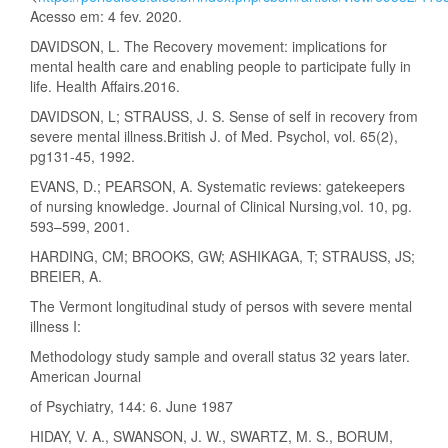
Acesso em: 4 fev. 2020.
DAVIDSON, L. The Recovery movement: implications for
mental health care and enabling people to participate fully in
life. Health Affairs.2016.
DAVIDSON, L; STRAUSS, J. S. Sense of self in recovery from
severe mental illness.British J. of Med. Psychol, vol. 65(2),
pg131-45, 1992.
EVANS, D.; PEARSON, A. Systematic reviews: gatekeepers
of nursing knowledge. Journal of Clinical Nursing,vol. 10, pg.
593–599, 2001.
HARDING, CM; BROOKS, GW; ASHIKAGA, T; STRAUSS, JS;
BREIER, A.
The Vermont longitudinal study of persos with severe mental
illness I:
Methodology study sample and overall status 32 years later.
American Journal
of Psychiatry, 144: 6. June 1987
HIDAY, V. A., SWANSON, J. W., SWARTZ, M. S., BORUM,