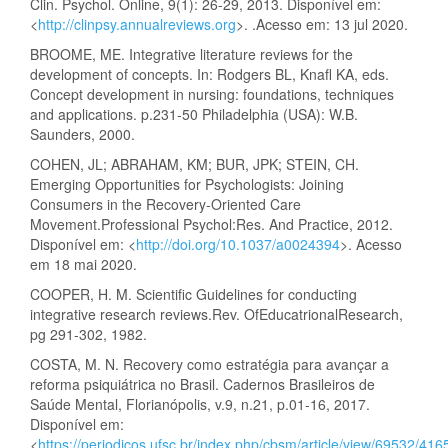
Clin. Psychol. Online, 9(1): 26-29, 2013. Disponível em:
<
http://clinpsy.annualreviews.org
>. .Acesso em: 13 jul 2020.
BROOME, ME. Integrative literature reviews for the
development of concepts. In: Rodgers BL, Knafl KA, eds.
Concept development in nursing: foundations, techniques
and applications. p.231-50 Philadelphia (USA): W.B.
Saunders, 2000.
COHEN, JL; ABRAHAM, KM; BUR, JPK; STEIN, CH.
Emerging Opportunities for Psychologists: Joining
Consumers in the Recovery-Oriented Care
Movement.Professional Psychol:Res. And Practice, 2012.
Disponível em: <
http://doi.org/10.1037/a0024394
>. Acesso
em 18 mai 2020.
COOPER, H. M. Scientific Guidelines for conducting
integrative research reviews.Rev. OfEducatrionalResearch,
pg 291-302, 1982.
COSTA, M. N. Recovery como estratégia para avançar a
reforma psiquiátrica no Brasil. Cadernos Brasileiros de
Saúde Mental, Florianópolis, v.9, n.21, p.01-16, 2017.
Disponível em:
<
https://periodicos.ufsc.br/index.php/cbsm/article/view/69532/416