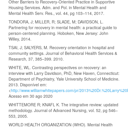
Other Barriers to Recovery-Oriented Practice in Supportive
Housing Services. Adm. and Pol. in Mental Health and
Mental Health Serv. Res., vol. 44, pg 103–114, 2017.
TONDORA, J; MILLER, R; SLADE, M; DAVIDSON, L.
Partnering for recovery in mental health: a practical guide to
person-centered planning. Hoboken, New Jersey: John
Willey, 2014.
TSAI, J; SALYERS, M. Recovery orientation in hospital and
community settings. Journal of Behavioral Health Services &
Research, 37, 385–399. 2010.
WHITE, WL. Contrasting perspectives on recovery: an
interview with Larry Davidson, PhD, New Haven, Connecticut:
Department of Psychiatry, Yale University School of Medicine.
2013. Disponível em:
<
http://www.williamwhitepapers.com/pr/2013%20Dr.%20Larry%20
Acesso em 30 ago 2020
WHITTEMORE R; KNAFL K. The integrative review: updated
methodology. Journal of Advanced Nursing, vol. 52, pg 546–
553, 2005.
WORLD HEALTH ORGANIZATION (WHO). Mental Health