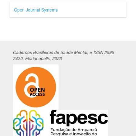
Desenvolvido
Open Journal Systems
por
Cadernos
Br
asileiros
de Saúde Mental, e-ISSN 2595-
2420, Florianópolis, 2023