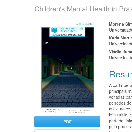
Children's Mental Health in Braz
Barra
Cont
Morena Sim
Universidad
lateral
do
Karla Marti
de
artigo
Universidad
Vládia Juc
artigos
princi
Universidad
Resu
A partir de 
principais 
voltadas par
períodos dem
início no c
lei assisten
período, in
PDF
pelo proces