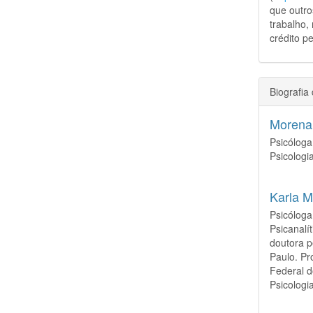
que outro
trabalho,
crédito pe
Biografia
Morena
Psicólog
Psicologi
Karla M
Psicóloga
Psicanalí
doutora p
Paulo. Pr
Federal 
Psicolog