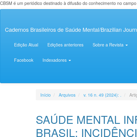
CBSM é um periódico destinado à difusão do conhecimento no campo da
Navegação
Principal
Conteúdo
Cadernos Brasileiros de Saúde Mental/Brazilian Journ
principal
Barra
Lateral
Edição Atual
Edições anteriores
Sobre a Revista
Facebook
Indexadores
Início
Arquivos
v. 16 n. 49 (2024): .
Arti
SAÚDE MENTAL IN
BRASIL: INCIDÊNC