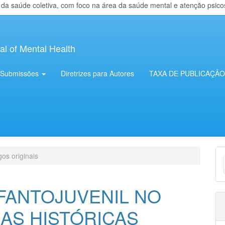
 saúde coletiva, com foco na área da saúde mental e atenção psicosso
al of Mental Health
Submissões
Diretrizes para Autores
TAXA DE PUBLICAÇÃO
E
gos originais
S
FANTOJUVENIL NO
IAS HISTÓRICAS