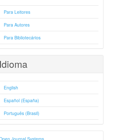
Para Leitores
Para Autores
Para Bibliotecários
Idioma
English
Español (España)
Português (Brasil)
esenvolvido
Open Journal Systems