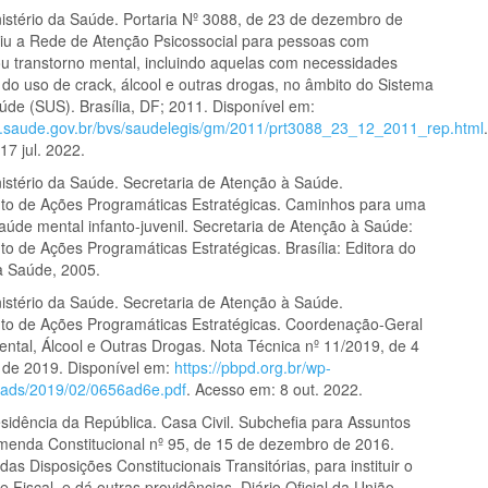
istério da Saúde. Portaria Nº 3088, de 23 de dezembro de
tuiu a Rede de Atenção Psicossocial para pessoas com
ou transtorno mental, incluindo aquelas com necessidades
 do uso de crack, álcool e outras drogas, no âmbito do Sistema
úde (SUS). Brasília, DF; 2011. Disponível em:
s.saude.gov.br/bvs/saudelegis/gm/2011/prt3088_23_12_2011_rep.html
17 jul. 2022.
stério da Saúde. Secretaria de Atenção à Saúde.
o de Ações Programáticas Estratégicas. Caminhos para uma
saúde mental infanto-juvenil. Secretaria de Atenção à Saúde:
 de Ações Programáticas Estratégicas. Brasília: Editora do
da Saúde, 2005.
istério da Saúde. Secretaria de Atenção à Saúde.
o de Ações Programáticas Estratégicas. Coordenação-Geral
ntal, Álcool e Outras Drogas. Nota Técnica nº 11/2019, de 4
o de 2019. Disponível em:
https://pbpd.org.br/wp-
oads/2019/02/0656ad6e.pdf
. Acesso em: 8 out. 2022.
sidência da República. Casa Civil. Subchefia para Assuntos
Emenda Constitucional nº 95, de 15 de dezembro de 2016.
 das Disposições Constitucionais Transitórias, para instituir o
Fiscal, e dá outras providências. Diário Oficial da União,