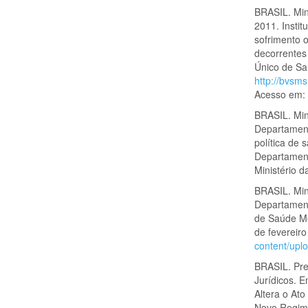
BRASIL. Min
2011. Insti
sofrimento 
decorrentes
Único de Sa
http://bvsm
Acesso em: 
BRASIL. Mini
Departament
política de 
Departamento
Ministério 
BRASIL. Min
Departament
de Saúde Me
de fevereir
content/upl
BRASIL. Pre
Jurídicos. 
Altera o Ato
Novo Regime 