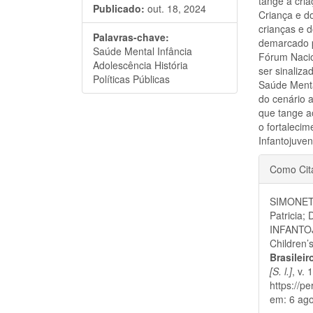
tange à cri
Publicado:
out. 18, 2024
Criança e do
crianças e 
Palavras-chave:
demarcado p
Saúde Mental Infância
Fórum Nacio
Adolescência História
ser sinaliza
Políticas Públicas
Saúde Menta
do cenário a
que tange ao
o fortaleci
Infantojuveni
Detal
Como Cit
do
SIMONET
artigo
Patricia
INFANTO
Children’s
Brasilei
[S. l.]
, v.
https://p
em: 6 ago