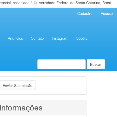
cial, associado à Universidade Federal de Santa Catarina, Brasil.
Cadastro
Acesso
Anúncios
Contato
Instagram
Spotify
Buscar
nviar
Enviar Submissão
ubmissão
Informações