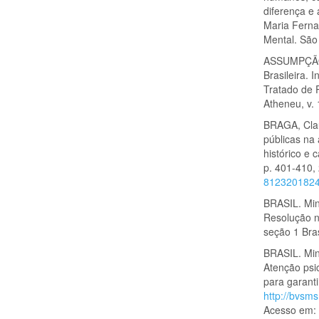
diferença e 
Maria Ferna
Mental. São
ASSUMPÇÃO J
Brasileira. 
Tratado de P
Atheneu, v. 
BRAGA, Claud
públicas na
histórico e 
p. 401-410,
812320182
BRASIL. Mini
Resolução n
seção 1 Bras
BRASIL. Min
Atenção psi
para garanti
http://bvsm
Acesso em: 