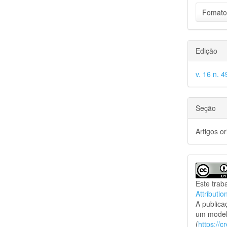
Fomato
Edição
v. 16 n. 4
Seção
Artigos or
Este trab
Attributio
A public
um model
(
https://