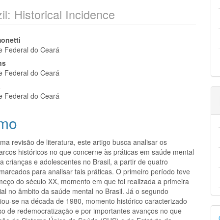
il: Historical Incidence
eúdo
onetti
e Federal do Ceará
ns
e Federal do Ceará
á
pal
e Federal do Ceará
mo
uma revisão de literatura, este artigo busca analisar os
marcos históricos no que concerne às práticas em saúde mental
a crianças e adolescentes no Brasil, a partir de quatro
arcados para analisar tais práticas. O primeiro período teve
omeço do século XX, momento em que foi realizada a primeira
cial no âmbito da saúde mental no Brasil. Já o segundo
iciou-se na década de 1980, momento histórico caracterizado
D
so de redemocratização e por importantes avanços no que