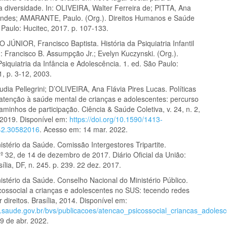
a diversidade. In: OLIVEIRA, Walter Ferreira de; PITTA, Ana
ndes; AMARANTE, Paulo. (Org.). Direitos Humanos e Saúde
 Paulo: Hucitec, 2017. p. 107-133.
ÚNIOR, Francisco Baptista. História da Psiquiatria Infantil
In: Francisco B. Assumpção Jr.; Evelyn Kuczynski. (Org.).
siquiatria da Infância e Adolescência. 1. ed. São Paulo:
1, p. 3-12, 2003.
ia Pellegrini; D’OLIVEIRA, Ana Flávia Pires Lucas. Políticas
 atenção à saúde mental de crianças e adolescentes: percurso
caminhos de participação. Ciência & Saúde Coletiva, v. 24, n. 2,
 2019. Disponível em:
https://doi.org/10.1590/1413-
42.30582016
. Acesso em: 14 mar. 2022.
stério da Saúde. Comissão Intergestores Tripartite.
º 32, de 14 de dezembro de 2017. Diário Oficial da União:
ília, DF, n. 245. p. 239. 22 dez. 2017.
istério da Saúde. Conselho Nacional do Ministério Público.
cossocial a crianças e adolescentes no SUS: tecendo redes
r direitos. Brasília, 2014. Disponível em:
s.saude.gov.br/bvs/publicacoes/atencao_psicossocial_criancas_adoles
9 de abr. 2022.