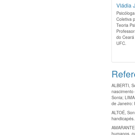
Vládia 
Psicóloga
Coletiva 
Teoria Ps
Professor
do Ceará
UFC.
Refer
ALBERTI, So
nascimento d
Sonia; LIMA,
de Janeiro: 
ALTOÉ, Sonia
handicapés.
AMARANTE, 
humanos, cul