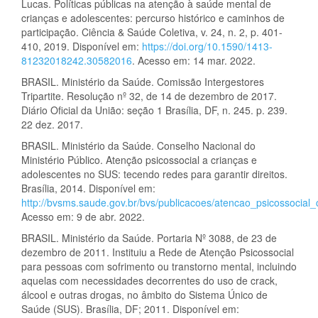
Lucas. Políticas públicas na atenção à saúde mental de
crianças e adolescentes: percurso histórico e caminhos de
participação. Ciência & Saúde Coletiva, v. 24, n. 2, p. 401-
410, 2019. Disponível em:
https://doi.org/10.1590/1413-
81232018242.30582016
. Acesso em: 14 mar. 2022.
BRASIL. Ministério da Saúde. Comissão Intergestores
Tripartite. Resolução nº 32, de 14 de dezembro de 2017.
Diário Oficial da União: seção 1 Brasília, DF, n. 245. p. 239.
22 dez. 2017.
BRASIL. Ministério da Saúde. Conselho Nacional do
Ministério Público. Atenção psicossocial a crianças e
adolescentes no SUS: tecendo redes para garantir direitos.
Brasília, 2014. Disponível em:
http://bvsms.saude.gov.br/bvs/publicacoes/atencao_psicossocial
Acesso em: 9 de abr. 2022.
BRASIL. Ministério da Saúde. Portaria Nº 3088, de 23 de
dezembro de 2011. Instituiu a Rede de Atenção Psicossocial
para pessoas com sofrimento ou transtorno mental, incluindo
aquelas com necessidades decorrentes do uso de crack,
álcool e outras drogas, no âmbito do Sistema Único de
Saúde (SUS). Brasília, DF; 2011. Disponível em: