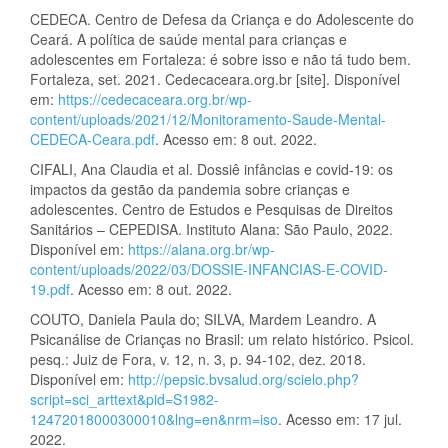
CEDECA. Centro de Defesa da Criança e do Adolescente do
Ceará. A política de saúde mental para crianças e
adolescentes em Fortaleza: é sobre isso e não tá tudo bem.
Fortaleza, set. 2021. Cedecaceara.org.br [site]. Disponível
em:
https://cedecaceara.org.br/wp-
content/uploads/2021/12/Monitoramento-Saude-Mental-
CEDECA-Ceara.pdf
. Acesso em: 8 out. 2022.
CIFALI, Ana Claudia et al. Dossiê infâncias e covid-19: os
impactos da gestão da pandemia sobre crianças e
adolescentes. Centro de Estudos e Pesquisas de Direitos
Sanitários – CEPEDISA. Instituto Alana: São Paulo, 2022.
Disponível em:
https://alana.org.br/wp-
content/uploads/2022/03/DOSSIE-INFANCIAS-E-COVID-
19.pdf
. Acesso em: 8 out. 2022.
COUTO, Daniela Paula do; SILVA, Mardem Leandro. A
Psicanálise de Crianças no Brasil: um relato histórico. Psicol.
pesq.: Juiz de Fora, v. 12, n. 3, p. 94-102, dez. 2018.
Disponível em:
http://pepsic.bvsalud.org/scielo.php?
script=sci_arttext&pid=S1982-
12472018000300010&lng=en&nrm=iso
. Acesso em: 17 jul.
2022.