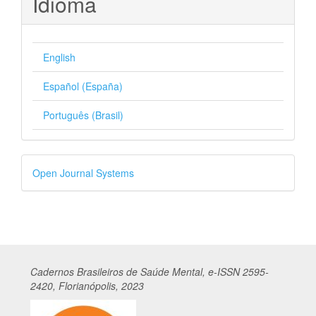
Idioma
English
Español (España)
Português (Brasil)
Desenvolvido
Open Journal Systems
por
Cadernos
Br
asileiros
de Saúde Mental, e-ISSN 2595-
2420, Florianópolis, 2023