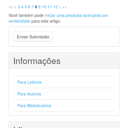
<<
<
3
4
5
6
7
8
9
10
11
12
>
>>
Você também pode
iniciar uma pesquisa avançada por
similaridade
para este artigo.
Enviar
Enviar Submissão
Submissão
Informações
Para Leitores
Para Autores
Para Bibliotecários