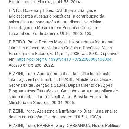
Rio de Janeiro: Fiocruz, p. 41-58, 2014.
PINTO, Rosemary Fiães. CAPSI para crianças e
adolescentes autistas e psicóticas: a contribuição da
psicanálise na construção de um dispositivo clínico.
Dissertação de Mestrado em Pesquisa Clínica em
Psicanálise. Rio de Janeiro: UERJ, 2005. 105f.
RIBEIRO, Paulo Rennes Marçal. História da saúde mental
infantil: a criança brasileira da Colônia à República Velha.
Psicologia em Estudo, v. 11, n. 1, 2006, p. 29-38. Disponível
em:
https://doi.org/10.1590/S1413-73722006000100004
.
Acesso em: 5 ago. 2022.
RIZZINI, Irene. Abordagem crítica da institucionalização
infanto-juvenil no Brasil. In: BRASIL. Ministério da Saúde.
Secretaria de Atenção à Saúde. Departamento de Ações
Programáticas Estratégicas. Caminhos para uma política de
saúde mental infanto-juvenil. 2. ed. Brasília: Editora do
Ministério da Saúde, p. 29-34, 2005.
RIZZINI, Irene. Assistência à infância no Brasil: uma análise
de sua construção. Rio de Janeiro: EDUSU, 1993b.
RIZZINI, Irene; BARKER, Gary; CASSANIGA, Neide. Políticas