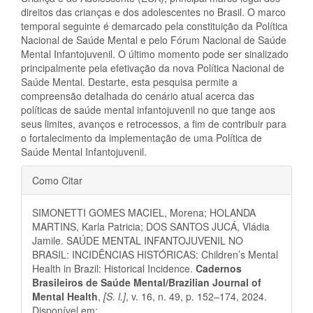
direitos das crianças e dos adolescentes no Brasil. O marco
temporal seguinte é demarcado pela constituição da Política
Nacional de Saúde Mental e pelo Fórum Nacional de Saúde
Mental Infantojuvenil. O último momento pode ser sinalizado
principalmente pela efetivação da nova Política Nacional de
Saúde Mental. Destarte, esta pesquisa permite a
compreensão detalhada do cenário atual acerca das
políticas de saúde mental infantojuvenil no que tange aos
seus limites, avanços e retrocessos, a fim de contribuir para
o fortalecimento da implementação de uma Política de
Saúde Mental Infantojuvenil.
Detalhes
Como Citar
do
SIMONETTI GOMES MACIEL, Morena; HOLANDA
artigo
MARTINS, Karla Patricia; DOS SANTOS JUCÁ, Vládia
Jamile. SAÚDE MENTAL INFANTOJUVENIL NO
BRASIL: INCIDÊNCIAS HISTÓRICAS: Children’s Mental
Health in Brazil: Historical Incidence.
Cadernos
Brasileiros de Saúde Mental/Brazilian Journal of
Mental Health
,
[S. l.]
, v. 16, n. 49, p. 152–174, 2024.
Disponível em: