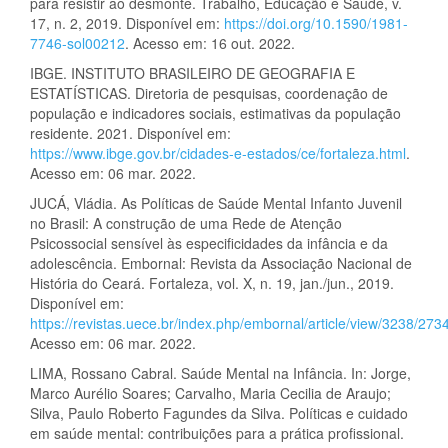
para resistir ao desmonte. Trabalho, Educação e Saúde, v.
17, n. 2, 2019. Disponível em:
https://doi.org/10.1590/1981-
7746-sol00212
. Acesso em: 16 out. 2022.
IBGE. INSTITUTO BRASILEIRO DE GEOGRAFIA E
ESTATÍSTICAS. Diretoria de pesquisas, coordenação de
população e indicadores sociais, estimativas da população
residente. 2021. Disponível em:
https://www.ibge.gov.br/cidades-e-estados/ce/fortaleza.html
.
Acesso em: 06 mar. 2022.
JUCÁ, Vládia. As Políticas de Saúde Mental Infanto Juvenil
no Brasil: A construção de uma Rede de Atenção
Psicossocial sensível às especificidades da infância e da
adolescência. Embornal: Revista da Associação Nacional de
História do Ceará. Fortaleza, vol. X, n. 19, jan./jun., 2019.
Disponível em:
https://revistas.uece.br/index.php/embornal/article/view/3238/273
Acesso em: 06 mar. 2022.
LIMA, Rossano Cabral. Saúde Mental na Infância. In: Jorge,
Marco Aurélio Soares; Carvalho, Maria Cecilia de Araujo;
Silva, Paulo Roberto Fagundes da Silva. Políticas e cuidado
em saúde mental: contribuições para a prática profissional.