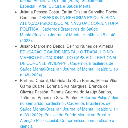
Mental Health: v. 18 n. 55 (2026): Suplemento
Especial - Arte, Cultura e Saúde Mental
Juliana Pessoa Costa, Emilia Cristina Carvalho Rocha
Caminha,
DESAFIOS DA REFORMA PSIQUIÁTRICA:
ATENÇÃO PSICOSSOCIAL NA ATUAL CONJUNTURA
POLÍTICA
,
Cadernos Brasileiros de Saúde
Mental/Brazilian Journal of Mental Health: v. 15 n. 46
(2023): .
Juliano Marcelino Deitos, Delfino Nunes de Almeida,
EDUCAÇÃO E SAÚDE MENTAL: O TRABALHO NO
VIVEIRO EDUCACIONAL DO CAPS AD III REGIONAL
DE CORONEL VIVIDA/PR
,
Cadernos Brasileiros de
Saúde Mental/Brazilian Journal of Mental Health: v. 16
n. 48 (2024): .
Barbara Cabral, Gabriela da Silva Barros, Milena Vitor
Gama Duarte, Lorena Silva Marques, Brenda de
Oliveira Pessôa, Renata Guerda de Araújo Santos,
Thâmara Agnes da Silva Santos,
Reforma Psiquiátrica
no semiárido nordestino
,
Cadernos Brasileiros de
Saúde Mental/Brazilian Journal of Mental Health: v. 14
n. 39 (2022): Política de Saúde Mental no Brasil e
Atenção Psicossocial: Compromisso com a ética e a
ciência