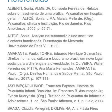
ALBERTI, Sonia; ALMEIDA, Consuelo Pereira de. Relatos
sobre o nascimento de uma prática: Psicanálise em hospital
geral. In: ALTOÉ, Sonia; LIMA, Marcia Mello de. (Org.).
Psicanálise, clínica e instituição. Rio de Janeiro: Rios
Ambiciosos, 2005, p. 55-71.
ALTOÉ, Sonia. Analyse institutionnelle d'une institution
d’enfants handicapés. Dissertação de Mestrado.
Universidade de Paris VIII, 1980.
AMARANTE, Paulo; TORRE, Eduardo Henrique Guimarães.
Direitos humanos, cultura e loucura no brasil: um novo lugar
social para a diferença e a diversidade. In: OLIVEIRA, Walter
Ferreira de; PITTA, Ana Maria Fernandes; AMARANTE,
Paulo. (Org.). Direitos Humanos e Saúde Mental. São Paulo:
Hucitec, 2017. p. 107-133.
ASSUMPÇÃO JÚNIOR, Francisco Baptista. História da
Psiquiatria Infantil Brasileira. In: Francisco B. Assumpção Jr.;
Evelyn Kuczynski. (Org.). Tratado de Psiquiatria da Infância e
Adolescência. 1. ed. São Paulo: Atheneu, v. 1, p. 3-12, 2003.
BRAGA, Claudia Pellegrini; D’OLIVEIRA, Ana Flávia Pires