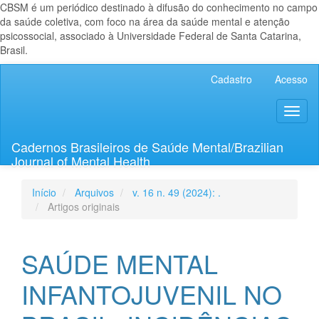
CBSM é um periódico destinado à difusão do conhecimento no campo
da saúde coletiva, com foco na área da saúde mental e atenção
psicossocial, associado à Universidade Federal de Santa Catarina,
Brasil.
Navegação
Cadastro
Acesso
Principal
Conteúdo
Toggl
principal
naviga
Barra
Lateral
Cadernos Brasileiros de Saúde Mental/Brazilian
Journal of Mental Health
Início
Arquivos
v. 16 n. 49 (2024): .
Artigos originais
SAÚDE MENTAL
INFANTOJUVENIL NO