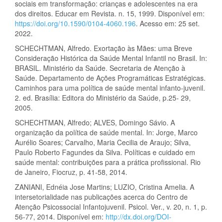
sociais em transformação: crianças e adolescentes na era
dos direitos. Educar em Revista. n. 15, 1999. Disponível em:
https://doi.org/10.1590/0104-4060.196
. Acesso em: 25 set.
2022.
SCHECHTMAN, Alfredo. Exortação às Mães: uma Breve
Consideração Histórica da Saúde Mental Infantil no Brasil. In:
BRASIL. Ministério da Saúde. Secretaria de Atenção à
Saúde. Departamento de Ações Programáticas Estratégicas.
Caminhos para uma política de saúde mental infanto-juvenil.
2. ed. Brasília: Editora do Ministério da Saúde, p.25- 29,
2005.
SCHECHTMAN, Alfredo; ALVES, Domingo Sávio. A
organização da política de saúde mental. In: Jorge, Marco
Aurélio Soares; Carvalho, Maria Cecilia de Araujo; Silva,
Paulo Roberto Fagundes da Silva. Políticas e cuidado em
saúde mental: contribuições para a prática profissional. Rio
de Janeiro, Fiocruz, p. 41-58, 2014.
ZANIANI, Ednéia Jose Martins; LUZIO, Cristina Amelia. A
intersetorialidade nas publicações acerca do Centro de
Atenção Psicossocial Infantojuvenil. Psicol. Ver., v. 20, n. 1, p.
56-77, 2014. Disponível em:
http://dx.doi.org/DOI-