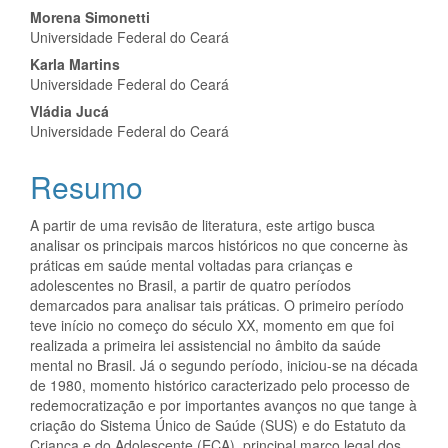
Conteúdo
Morena Simonetti
Universidade Federal do Ceará
do
Karla Martins
artigo
Universidade Federal do Ceará
Vládia Jucá
principal
Universidade Federal do Ceará
Resumo
A partir de uma revisão de literatura, este artigo busca
analisar os principais marcos históricos no que concerne às
práticas em saúde mental voltadas para crianças e
adolescentes no Brasil, a partir de quatro períodos
demarcados para analisar tais práticas. O primeiro período
teve início no começo do século XX, momento em que foi
realizada a primeira lei assistencial no âmbito da saúde
mental no Brasil. Já o segundo período, iniciou-se na década
de 1980, momento histórico caracterizado pelo processo de
redemocratização e por importantes avanços no que tange à
criação do Sistema Único de Saúde (SUS) e do Estatuto da
Criança e do Adolescente (ECA), principal marco legal dos