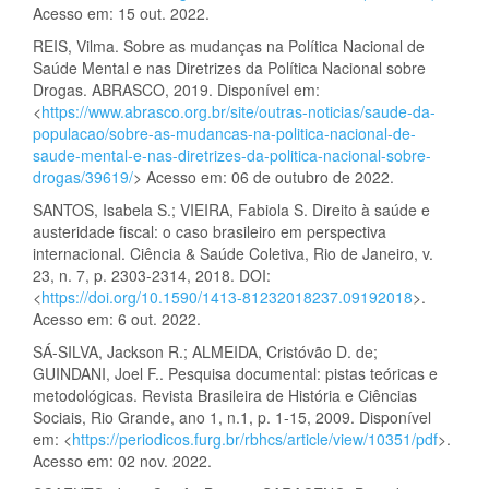
Acesso em: 15 out. 2022.
REIS, Vilma. Sobre as mudanças na Política Nacional de
Saúde Mental e nas Diretrizes da Política Nacional sobre
Drogas. ABRASCO, 2019. Disponível em:
<
https://www.abrasco.org.br/site/outras-noticias/saude-da-
populacao/sobre-as-mudancas-na-politica-nacional-de-
saude-mental-e-nas-diretrizes-da-politica-nacional-sobre-
drogas/39619/
> Acesso em: 06 de outubro de 2022.
SANTOS, Isabela S.; VIEIRA, Fabiola S. Direito à saúde e
austeridade fiscal: o caso brasileiro em perspectiva
internacional. Ciência & Saúde Coletiva, Rio de Janeiro, v.
23, n. 7, p. 2303-2314, 2018. DOI:
<
https://doi.org/10.1590/1413-81232018237.09192018
>.
Acesso em: 6 out. 2022.
SÁ-SILVA, Jackson R.; ALMEIDA, Cristóvão D. de;
GUINDANI, Joel F.. Pesquisa documental: pistas teóricas e
metodológicas. Revista Brasileira de História e Ciências
Sociais, Rio Grande, ano 1, n.1, p. 1-15, 2009. Disponível
em: <
https://periodicos.furg.br/rbhcs/article/view/10351/pdf
>.
Acesso em: 02 nov. 2022.