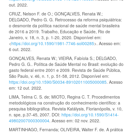
out. 2022.
CRUZ, Nelson F. de O.; GONÇALVES, Renata W.;
DELGADO, Pedro G. G. Retrocesso da reforma psiquiátrica:
o desmonte da política nacional de saúde mental brasileira
de 2016 a 2019. Trabalho, Educação e Saúde, Rio de
Janeiro, v. 18, n. 3, p. 1-20, 2020. Disponível em:
<
https://doi.org/10.1590/1981-7746-sol00285
>. Acesso em:
6 out. 2022.
GONÇALVES, Renata W.; VIEIRA, Fabíola S.; DELGADO,
Pedro G. G.. Política de Saúde Mental no Brasil: evolução do
gasto federal entre 2001 e 2009. Revista de Saúde Pública,
São Paulo, v. 46, n. 1, p. 51-58, 2012. Disponível em:
https://doi.org/10.1590/S0034-89102011005000085
. Acesso
em: 12 out. 2022.
LIMA, Telma C. S. de; MIOTO, Regina C. T. Procedimentos
metodológicos na construção do conhecimento científico: a
pesquisa bibliográfica. Revista Katálysis, Florianópolis, v. 10,
n. spe, p.37-45, 2007. DOI:
https://doi.org/10.1590/S1414-
49802007000300004
. Acesso em: 02 nov. 2022.
MARTINHAGO, Fernanda; OLIVEIRA, Walter F. de. A prática