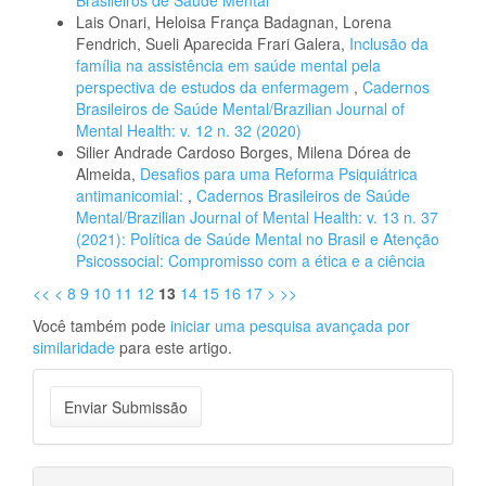
Brasileiros de Saúde Mental
Lais Onari, Heloisa França Badagnan, Lorena
Fendrich, Sueli Aparecida Frari Galera,
Inclusão da
família na assistência em saúde mental pela
perspectiva de estudos da enfermagem
,
Cadernos
Brasileiros de Saúde Mental/Brazilian Journal of
Mental Health: v. 12 n. 32 (2020)
Silier Andrade Cardoso Borges, Milena Dórea de
Almeida,
Desafios para uma Reforma Psiquiátrica
antimanicomial:
,
Cadernos Brasileiros de Saúde
Mental/Brazilian Journal of Mental Health: v. 13 n. 37
(2021): Política de Saúde Mental no Brasil e Atenção
Psicossocial: Compromisso com a ética e a ciência
<<
<
8
9
10
11
12
13
14
15
16
17
>
>>
Você também pode
iniciar uma pesquisa avançada por
similaridade
para este artigo.
Enviar
Enviar Submissão
Submissão