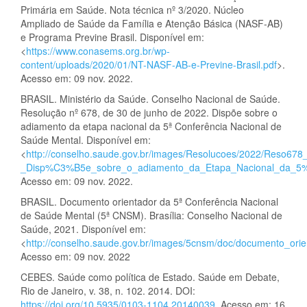
Primária em Saúde. Nota técnica nº 3/2020. Núcleo
Ampliado de Saúde da Família e Atenção Básica (NASF-AB)
e Programa Previne Brasil. Disponível em:
<
https://www.conasems.org.br/wp-
content/uploads/2020/01/NT-NASF-AB-e-Previne-Brasil.pdf
>.
Acesso em: 09 nov. 2022.
BRASIL. Ministério da Saúde. Conselho Nacional de Saúde.
Resolução nº 678, de 30 de junho de 2022. Dispõe sobre o
adiamento da etapa nacional da 5ª Conferência Nacional de
Saúde Mental. Disponível em:
<
http://conselho.saude.gov.br/images/Resolucoes/2022/Reso678
_Disp%C3%B5e_sobre_o_adiamento_da_Etapa_Nacional_da_
Acesso em: 09 nov. 2022.
BRASIL. Documento orientador da 5ª Conferência Nacional
de Saúde Mental (5ª CNSM). Brasília: Conselho Nacional de
Saúde, 2021. Disponível em:
<
http://conselho.saude.gov.br/images/5cnsm/doc/documento_or
Acesso em: 09 nov. 2022
CEBES. Saúde como política de Estado. Saúde em Debate,
Rio de Janeiro, v. 38, n. 102. 2014. DOI:
https://doi.org/10.5935/0103-1104.20140039
. Acesso em: 16