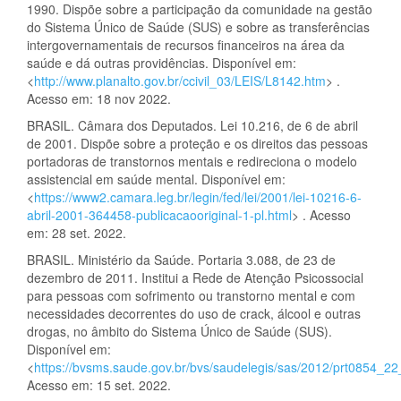
1990. Dispõe sobre a participação da comunidade na gestão
do Sistema Único de Saúde (SUS) e sobre as transferências
intergovernamentais de recursos financeiros na área da
saúde e dá outras providências. Disponível em:
<
http://www.planalto.gov.br/ccivil_03/LEIS/L8142.htm
> .
Acesso em: 18 nov 2022.
BRASIL. Câmara dos Deputados. Lei 10.216, de 6 de abril
de 2001. Dispõe sobre a proteção e os direitos das pessoas
portadoras de transtornos mentais e redireciona o modelo
assistencial em saúde mental. Disponível em:
<
https://www2.camara.leg.br/legin/fed/lei/2001/lei-10216-6-
abril-2001-364458-publicacaooriginal-1-pl.html
> . Acesso
em: 28 set. 2022.
BRASIL. Ministério da Saúde. Portaria 3.088, de 23 de
dezembro de 2011. Institui a Rede de Atenção Psicossocial
para pessoas com sofrimento ou transtorno mental e com
necessidades decorrentes do uso de crack, álcool e outras
drogas, no âmbito do Sistema Único de Saúde (SUS).
Disponível em:
<
https://bvsms.saude.gov.br/bvs/saudelegis/sas/2012/prt0854_2
Acesso em: 15 set. 2022.