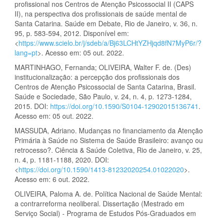
profissional nos Centros de Atenção Psicossocial II (CAPS
II), na perspectiva dos profissionais de saúde mental de
Santa Catarina. Saúde em Debate, Rio de Janeiro, v. 36, n.
95, p. 583-594, 2012. Disponível em:
<
https://www.scielo.br/j/sdeb/a/Bj63LCHtYZHjqd8fN7MyP6r/?
lang=pt
>. Acesso em: 05 out. 2022.
MARTINHAGO, Fernanda; OLIVEIRA, Walter F. de. (Des)
institucionalização: a percepção dos profissionais dos
Centros de Atenção Psicossocial de Santa Catarina, Brasil.
Saúde e Sociedade, São Paulo, v. 24, n. 4, p. 1273-1284,
2015. DOI:
https://doi.org/10.1590/S0104-12902015136741
.
Acesso em: 05 out. 2022.
MASSUDA, Adriano. Mudanças no financiamento da Atenção
Primária à Saúde no Sistema de Saúde Brasileiro: avanço ou
retrocesso?. Ciência & Saúde Coletiva, Rio de Janeiro, v. 25,
n. 4, p. 1181-1188, 2020. DOI:
<
https://doi.org/10.1590/1413-81232020254.01022020
>.
Acesso em: 6 out. 2022.
OLIVEIRA, Paloma A. de. Política Nacional de Saúde Mental:
a contrarreforma neoliberal. Dissertação (Mestrado em
Serviço Social) - Programa de Estudos Pós-Graduados em