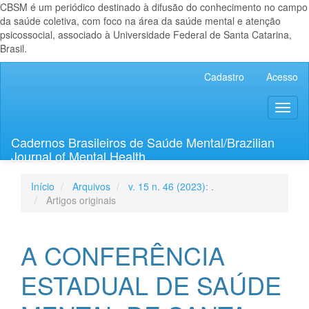
CBSM é um periódico destinado à difusão do conhecimento no campo
da saúde coletiva, com foco na área da saúde mental e atenção
psicossocial, associado à Universidade Federal de Santa Catarina,
Brasil.
Navegação
Cadastro
Acesso
Principal
Conteúdo
Toggl
principal
naviga
Barra
Lateral
Cadernos Brasileiros de Saúde Mental/Brazilian
Journal of Mental Health
Início
Arquivos
v. 15 n. 46 (2023): .
Artigos originais
A CONFERÊNCIA
ESTADUAL DE SAÚDE