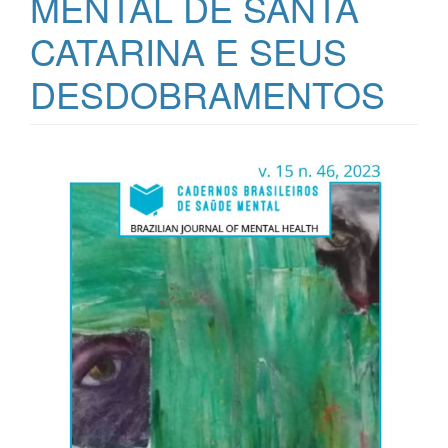
MENTAL DE SANTA
CATARINA E SEUS
DESDOBRAMENTOS
Barra
lateral
de
artigos