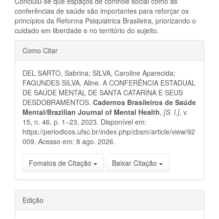
Concluiu-se que espaços de controle social como as
conferências de saúde são importantes para reforçar os
princípios da Reforma Psiquiátrica Brasileira, priorizando o
cuidado em liberdade e no território do sujeito.
Detalhes
Como Citar
do
DEL SARTO, Sabrina; SILVA, Caroline Aparecida;
artigo
FAGUNDES SILVA, Aline. A CONFERÊNCIA ESTADUAL
DE SAÚDE MENTAL DE SANTA CATARINA E SEUS
DESDOBRAMENTOS.
Cadernos Brasileiros de Saúde
Mental/Brazilian Journal of Mental Health
,
[S. l.]
, v.
15, n. 46, p. 1–23, 2023. Disponível em:
https://periodicos.ufsc.br/index.php/cbsm/article/view/92
009. Acesso em: 8 ago. 2026.
Fomatos de Citação
Baixar Citação
Edição