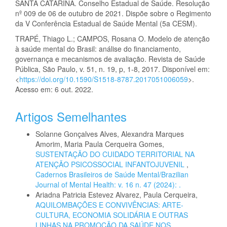
SANTA CATARINA. Conselho Estadual de Saúde. Resolução
nº 009 de 06 de outubro de 2021. Dispõe sobre o Regimento
da V Conferência Estadual de Saúde Mental (5a CESM).
TRAPÉ, Thiago L.; CAMPOS, Rosana O. Modelo de atenção
à saúde mental do Brasil: análise do financiamento,
governança e mecanismos de avaliação. Revista de Saúde
Pública, São Paulo, v. 51, n. 19, p, 1-8, 2017. Disponível em:
<
https://doi.org/10.1590/S1518-8787.2017051006059
>.
Acesso em: 6 out. 2022.
Artigos Semelhantes
Solanne Gonçalves Alves, Alexandra Marques
Amorim, Maria Paula Cerqueira Gomes,
SUSTENTAÇÃO DO CUIDADO TERRITORIAL NA
ATENÇÃO PSICOSSOCIAL INFANTOJUVENIL
,
Cadernos Brasileiros de Saúde Mental/Brazilian
Journal of Mental Health: v. 16 n. 47 (2024): .
Ariadna Patricia Estevez Alvarez, Paula Cerqueira,
AQUILOMBAÇÕES E CONVIVÊNCIAS: ARTE-
CULTURA, ECONOMIA SOLIDÁRIA E OUTRAS
LINHAS NA PROMOÇÃO DA SAÚDE NOS