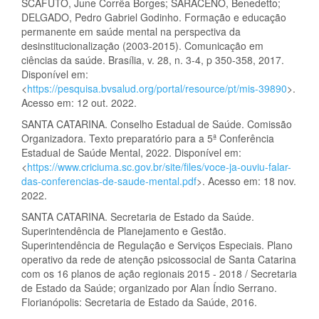
SCAFUTO, June Corrêa Borges; SARACENO, Benedetto;
DELGADO, Pedro Gabriel Godinho. Formação e educação
permanente em saúde mental na perspectiva da
desinstitucionalização (2003-2015). Comunicação em
ciências da saúde. Brasília, v. 28, n. 3-4, p 350-358, 2017.
Disponível em:
<
https://pesquisa.bvsalud.org/portal/resource/pt/mis-39890
>.
Acesso em: 12 out. 2022.
SANTA CATARINA. Conselho Estadual de Saúde. Comissão
Organizadora. Texto preparatório para a 5ª Conferência
Estadual de Saúde Mental, 2022. Disponível em:
<
https://www.criciuma.sc.gov.br/site/files/voce-ja-ouviu-falar-
das-conferencias-de-saude-mental.pdf
>. Acesso em: 18 nov.
2022.
SANTA CATARINA. Secretaria de Estado da Saúde.
Superintendência de Planejamento e Gestão.
Superintendência de Regulação e Serviços Especiais. Plano
operativo da rede de atenção psicossocial de Santa Catarina
com os 16 planos de ação regionais 2015 - 2018 / Secretaria
de Estado da Saúde; organizado por Alan Índio Serrano.
Florianópolis: Secretaria de Estado da Saúde, 2016.