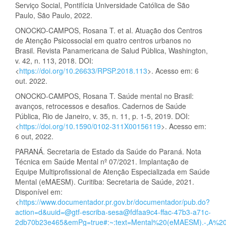
Serviço Social, Pontifícia Universidade Católica de São
Paulo, São Paulo, 2022.
ONOCKO-CAMPOS, Rosana T. et al. Atuação dos Centros
de Atenção Psicossocial em quatro centros urbanos no
Brasil. Revista Panamericana de Salud Pública, Washington,
v. 42, n. 113, 2018. DOI:
<
https://doi.org/10.26633/RPSP.2018.113
>. Acesso em: 6
out. 2022.
ONOCKO-CAMPOS, Rosana T. Saúde mental no Brasil:
avanços, retrocessos e desafios. Cadernos de Saúde
Pública, Rio de Janeiro, v. 35, n. 11, p. 1-5, 2019. DOI:
<
https://doi.org/10.1590/0102-311X00156119
>. Acesso em:
6 out, 2022.
PARANÁ. Secretaria de Estado da Saúde do Paraná. Nota
Técnica em Saúde Mental nº 07/2021. Implantação de
Equipe Multiprofissional de Atenção Especializada em Saúde
Mental (eMAESM). Curitiba: Secretaria de Saúde, 2021.
Disponível em:
<
https://www.documentador.pr.gov.br/documentador/pub.do?
action=d&uuid=@gtf-escriba-sesa@fdfaa9c4-ffac-47b3-a71c-
2db70b23e465&emPg=true#:~:text=Mental%20(eMAESM).-,A