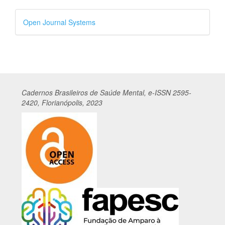
Desenvolvido
Open Journal Systems
por
Cadernos
Br
asileiros
de Saúde Mental, e-ISSN 2595-
2420, Florianópolis, 2023