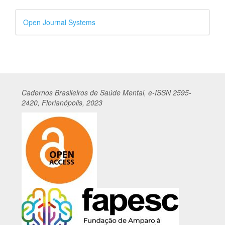
Desenvolvido
Open Journal Systems
por
Cadernos
Br
asileiros
de Saúde Mental, e-ISSN 2595-
2420, Florianópolis, 2023