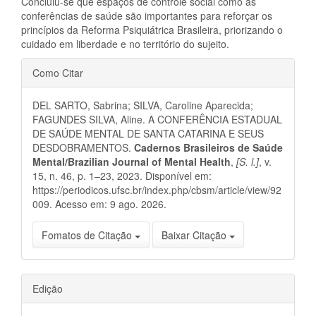
Concluiu-se que espaços de controle social como as
conferências de saúde são importantes para reforçar os
princípios da Reforma Psiquiátrica Brasileira, priorizando o
cuidado em liberdade e no território do sujeito.
Detalhes
Como Citar
do
DEL SARTO, Sabrina; SILVA, Caroline Aparecida;
artigo
FAGUNDES SILVA, Aline. A CONFERÊNCIA ESTADUAL
DE SAÚDE MENTAL DE SANTA CATARINA E SEUS
DESDOBRAMENTOS.
Cadernos Brasileiros de Saúde
Mental/Brazilian Journal of Mental Health
,
[S. l.]
, v.
15, n. 46, p. 1–23, 2023. Disponível em:
https://periodicos.ufsc.br/index.php/cbsm/article/view/92
009. Acesso em: 9 ago. 2026.
Fomatos de Citação
Baixar Citação
Edição