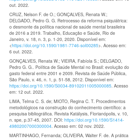
out. 2022.
CRUZ, Nelson F. de O.; GONÇALVES, Renata W.;
DELGADO, Pedro G. G. Retrocesso da reforma psiquiátrica:
o desmonte da política nacional de saúde mental brasileira
de 2016 a 2019. Trabalho, Educação e Saúde, Rio de
Janeiro, v. 18, n. 3, p. 1-20, 2020. Disponível em:
<
https://doi.org/10.1590/1981-7746-sol00285
>. Acesso em:
6 out. 2022.
GONÇALVES, Renata W.; VIEIRA, Fabíola S.; DELGADO,
Pedro G. G.. Política de Saúde Mental no Brasil: evolução do
gasto federal entre 2001 e 2009. Revista de Saúde Pública,
São Paulo, v. 46, n. 1, p. 51-58, 2012. Disponível em:
https://doi.org/10.1590/S0034-89102011005000085
. Acesso
em: 12 out. 2022.
LIMA, Telma C. S. de; MIOTO, Regina C. T. Procedimentos
metodológicos na construção do conhecimento científico: a
pesquisa bibliográfica. Revista Katálysis, Florianópolis, v. 10,
n. spe, p.37-45, 2007. DOI:
https://doi.org/10.1590/S1414-
49802007000300004
. Acesso em: 02 nov. 2022.
MARTINHAGO, Fernanda; OLIVEIRA, Walter F. de. A prática