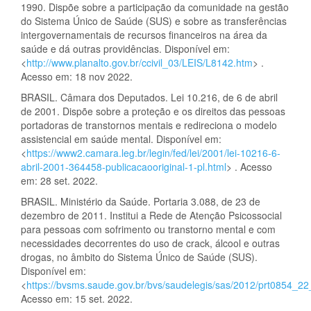
1990. Dispõe sobre a participação da comunidade na gestão
do Sistema Único de Saúde (SUS) e sobre as transferências
intergovernamentais de recursos financeiros na área da
saúde e dá outras providências. Disponível em:
<
http://www.planalto.gov.br/ccivil_03/LEIS/L8142.htm
> .
Acesso em: 18 nov 2022.
BRASIL. Câmara dos Deputados. Lei 10.216, de 6 de abril
de 2001. Dispõe sobre a proteção e os direitos das pessoas
portadoras de transtornos mentais e redireciona o modelo
assistencial em saúde mental. Disponível em:
<
https://www2.camara.leg.br/legin/fed/lei/2001/lei-10216-6-
abril-2001-364458-publicacaooriginal-1-pl.html
> . Acesso
em: 28 set. 2022.
BRASIL. Ministério da Saúde. Portaria 3.088, de 23 de
dezembro de 2011. Institui a Rede de Atenção Psicossocial
para pessoas com sofrimento ou transtorno mental e com
necessidades decorrentes do uso de crack, álcool e outras
drogas, no âmbito do Sistema Único de Saúde (SUS).
Disponível em:
<
https://bvsms.saude.gov.br/bvs/saudelegis/sas/2012/prt0854_2
Acesso em: 15 set. 2022.