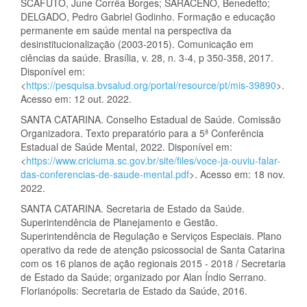
SCAFUTO, June Corrêa Borges; SARACENO, Benedetto;
DELGADO, Pedro Gabriel Godinho. Formação e educação
permanente em saúde mental na perspectiva da
desinstitucionalização (2003-2015). Comunicação em
ciências da saúde. Brasília, v. 28, n. 3-4, p 350-358, 2017.
Disponível em:
<
https://pesquisa.bvsalud.org/portal/resource/pt/mis-39890
>.
Acesso em: 12 out. 2022.
SANTA CATARINA. Conselho Estadual de Saúde. Comissão
Organizadora. Texto preparatório para a 5ª Conferência
Estadual de Saúde Mental, 2022. Disponível em:
<
https://www.criciuma.sc.gov.br/site/files/voce-ja-ouviu-falar-
das-conferencias-de-saude-mental.pdf
>. Acesso em: 18 nov.
2022.
SANTA CATARINA. Secretaria de Estado da Saúde.
Superintendência de Planejamento e Gestão.
Superintendência de Regulação e Serviços Especiais. Plano
operativo da rede de atenção psicossocial de Santa Catarina
com os 16 planos de ação regionais 2015 - 2018 / Secretaria
de Estado da Saúde; organizado por Alan Índio Serrano.
Florianópolis: Secretaria de Estado da Saúde, 2016.