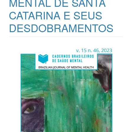
MENTAL DE SANTA
CATARINA E SEUS
DESDOBRAMENTOS
Barra
lateral
de
artigos