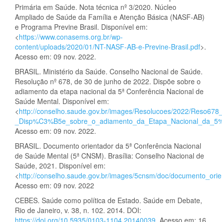
Primária em Saúde. Nota técnica nº 3/2020. Núcleo
Ampliado de Saúde da Família e Atenção Básica (NASF-AB)
e Programa Previne Brasil. Disponível em:
<
https://www.conasems.org.br/wp-
content/uploads/2020/01/NT-NASF-AB-e-Previne-Brasil.pdf
>.
Acesso em: 09 nov. 2022.
BRASIL. Ministério da Saúde. Conselho Nacional de Saúde.
Resolução nº 678, de 30 de junho de 2022. Dispõe sobre o
adiamento da etapa nacional da 5ª Conferência Nacional de
Saúde Mental. Disponível em:
<
http://conselho.saude.gov.br/images/Resolucoes/2022/Reso678
_Disp%C3%B5e_sobre_o_adiamento_da_Etapa_Nacional_da_
Acesso em: 09 nov. 2022.
BRASIL. Documento orientador da 5ª Conferência Nacional
de Saúde Mental (5ª CNSM). Brasília: Conselho Nacional de
Saúde, 2021. Disponível em:
<
http://conselho.saude.gov.br/images/5cnsm/doc/documento_or
Acesso em: 09 nov. 2022
CEBES. Saúde como política de Estado. Saúde em Debate,
Rio de Janeiro, v. 38, n. 102. 2014. DOI:
https://doi.org/10.5935/0103-1104.20140039
. Acesso em: 16