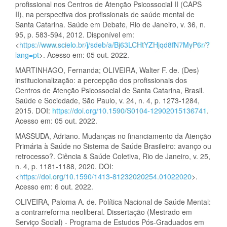
profissional nos Centros de Atenção Psicossocial II (CAPS
II), na perspectiva dos profissionais de saúde mental de
Santa Catarina. Saúde em Debate, Rio de Janeiro, v. 36, n.
95, p. 583-594, 2012. Disponível em:
<
https://www.scielo.br/j/sdeb/a/Bj63LCHtYZHjqd8fN7MyP6r/?
lang=pt
>. Acesso em: 05 out. 2022.
MARTINHAGO, Fernanda; OLIVEIRA, Walter F. de. (Des)
institucionalização: a percepção dos profissionais dos
Centros de Atenção Psicossocial de Santa Catarina, Brasil.
Saúde e Sociedade, São Paulo, v. 24, n. 4, p. 1273-1284,
2015. DOI:
https://doi.org/10.1590/S0104-12902015136741
.
Acesso em: 05 out. 2022.
MASSUDA, Adriano. Mudanças no financiamento da Atenção
Primária à Saúde no Sistema de Saúde Brasileiro: avanço ou
retrocesso?. Ciência & Saúde Coletiva, Rio de Janeiro, v. 25,
n. 4, p. 1181-1188, 2020. DOI:
<
https://doi.org/10.1590/1413-81232020254.01022020
>.
Acesso em: 6 out. 2022.
OLIVEIRA, Paloma A. de. Política Nacional de Saúde Mental:
a contrarreforma neoliberal. Dissertação (Mestrado em
Serviço Social) - Programa de Estudos Pós-Graduados em