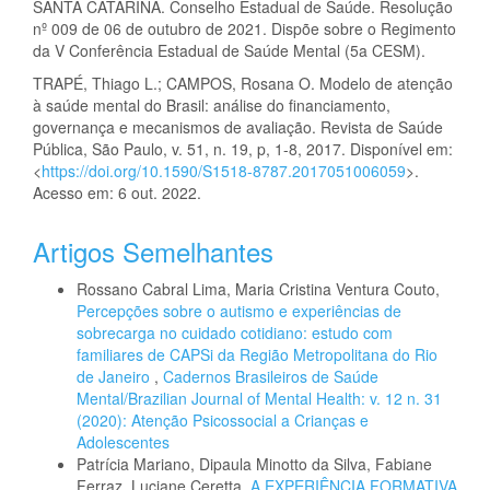
SANTA CATARINA. Conselho Estadual de Saúde. Resolução
nº 009 de 06 de outubro de 2021. Dispõe sobre o Regimento
da V Conferência Estadual de Saúde Mental (5a CESM).
TRAPÉ, Thiago L.; CAMPOS, Rosana O. Modelo de atenção
à saúde mental do Brasil: análise do financiamento,
governança e mecanismos de avaliação. Revista de Saúde
Pública, São Paulo, v. 51, n. 19, p, 1-8, 2017. Disponível em:
<
https://doi.org/10.1590/S1518-8787.2017051006059
>.
Acesso em: 6 out. 2022.
Artigos Semelhantes
Rossano Cabral Lima, Maria Cristina Ventura Couto,
Percepções sobre o autismo e experiências de
sobrecarga no cuidado cotidiano: estudo com
familiares de CAPSi da Região Metropolitana do Rio
de Janeiro
,
Cadernos Brasileiros de Saúde
Mental/Brazilian Journal of Mental Health: v. 12 n. 31
(2020): Atenção Psicossocial a Crianças e
Adolescentes
Patrícia Mariano, Dipaula Minotto da Silva, Fabiane
Ferraz, Luciane Ceretta,
A EXPERIÊNCIA FORMATIVA