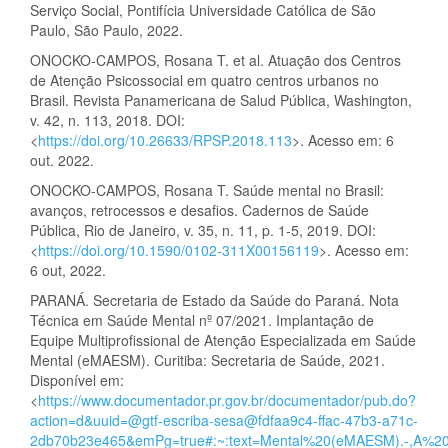
Serviço Social, Pontifícia Universidade Católica de São
Paulo, São Paulo, 2022.
ONOCKO-CAMPOS, Rosana T. et al. Atuação dos Centros
de Atenção Psicossocial em quatro centros urbanos no
Brasil. Revista Panamericana de Salud Pública, Washington,
v. 42, n. 113, 2018. DOI:
<
https://doi.org/10.26633/RPSP.2018.113
>. Acesso em: 6
out. 2022.
ONOCKO-CAMPOS, Rosana T. Saúde mental no Brasil:
avanços, retrocessos e desafios. Cadernos de Saúde
Pública, Rio de Janeiro, v. 35, n. 11, p. 1-5, 2019. DOI:
<
https://doi.org/10.1590/0102-311X00156119
>. Acesso em:
6 out, 2022.
PARANÁ. Secretaria de Estado da Saúde do Paraná. Nota
Técnica em Saúde Mental nº 07/2021. Implantação de
Equipe Multiprofissional de Atenção Especializada em Saúde
Mental (eMAESM). Curitiba: Secretaria de Saúde, 2021.
Disponível em:
<
https://www.documentador.pr.gov.br/documentador/pub.do?
action=d&uuid=@gtf-escriba-sesa@fdfaa9c4-ffac-47b3-a71c-
2db70b23e465&emPg=true#:~:text=Mental%20(eMAESM).-,A