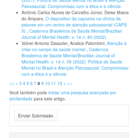
(2021): Política de Saúde Mental no Brasil e Atenção
Psicossocial: Compromisso com a ética e a ciência
Antônio Carlos Nunes de Carvalho Júnior, Deise Matos
do Amparo,
O dispositivo da capoeira na clínica da
psicose em um centro de atenção psicossocial (CAPS
II)
,
Cadernos Brasileiros de Saúde Mental/Brazilian
Journal of Mental Health: v. 14 n. 40 (2022)
Volnei Antonio Dassoler, Analice Palombini,
Atenção à
crise no campo da saúde mental
,
Cadernos
Brasileiros de Saúde Mental/Brazilian Journal of
Mental Health: v. 14 n. 39 (2022): Política de Saúde
Mental no Brasil e Atenção Psicossocial: Compromisso
com a ética e a ciência
<<
<
3
4
5
6
7
8
9
10
11
12
>
>>
Você também pode
iniciar uma pesquisa avançada por
similaridade
para este artigo.
Enviar
Enviar Submissão
Submissão