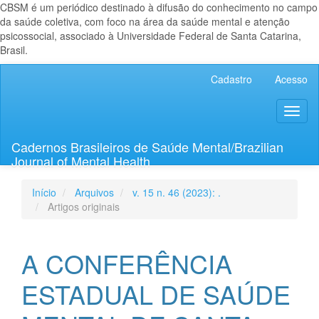
CBSM é um periódico destinado à difusão do conhecimento no campo
da saúde coletiva, com foco na área da saúde mental e atenção
psicossocial, associado à Universidade Federal de Santa Catarina,
Brasil.
Navegação
Cadastro
Acesso
Principal
Conteúdo
Toggl
principal
naviga
Barra
Lateral
Cadernos Brasileiros de Saúde Mental/Brazilian
Journal of Mental Health
Início
Arquivos
v. 15 n. 46 (2023): .
Artigos originais
A CONFERÊNCIA
ESTADUAL DE SAÚDE