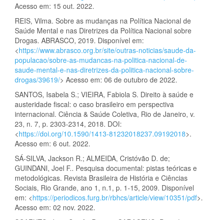
Acesso em: 15 out. 2022.
REIS, Vilma. Sobre as mudanças na Política Nacional de
Saúde Mental e nas Diretrizes da Política Nacional sobre
Drogas. ABRASCO, 2019. Disponível em:
<
https://www.abrasco.org.br/site/outras-noticias/saude-da-
populacao/sobre-as-mudancas-na-politica-nacional-de-
saude-mental-e-nas-diretrizes-da-politica-nacional-sobre-
drogas/39619/
> Acesso em: 06 de outubro de 2022.
SANTOS, Isabela S.; VIEIRA, Fabiola S. Direito à saúde e
austeridade fiscal: o caso brasileiro em perspectiva
internacional. Ciência & Saúde Coletiva, Rio de Janeiro, v.
23, n. 7, p. 2303-2314, 2018. DOI:
<
https://doi.org/10.1590/1413-81232018237.09192018
>.
Acesso em: 6 out. 2022.
SÁ-SILVA, Jackson R.; ALMEIDA, Cristóvão D. de;
GUINDANI, Joel F.. Pesquisa documental: pistas teóricas e
metodológicas. Revista Brasileira de História e Ciências
Sociais, Rio Grande, ano 1, n.1, p. 1-15, 2009. Disponível
em: <
https://periodicos.furg.br/rbhcs/article/view/10351/pdf
>.
Acesso em: 02 nov. 2022.