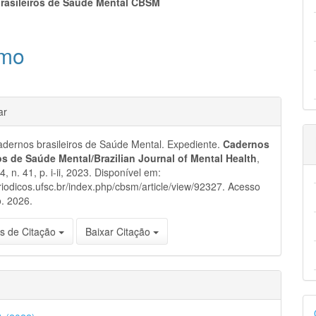
eúdo
rasileiros de Saúde Mental CBSM
mo
pal
hes
ar
dernos brasileiros de Saúde Mental. Expediente.
Cadernos
ros de Saúde Mental/Brazilian Journal of Mental Health
,
14, n. 41, p. i-ii, 2023. Disponível em:
eriodicos.ufsc.br/index.php/cbsm/article/view/92327. Acesso
. 2026.
s de Citação
Baixar Citação
D