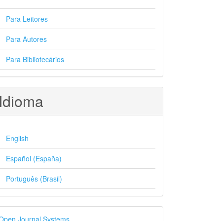
Para Leitores
Para Autores
Para Bibliotecários
Idioma
English
Español (España)
Português (Brasil)
esenvolvido
Open Journal Systems