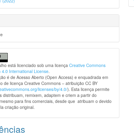
41 (2022)
p
te
alho está licenciado sob uma licença
Creative Commons
n 4.0 International License
.
ação é de Acesso Aberto (Open Access) e enquadrada em
o de licença Creative Commons – atribuição CC BY
creativecommons.org/licenses/by/4.0/
). Esta licença permite
s distribuam, remixem, adaptem e criem a partir do
 mesmo para fins comerciais, desde que atribuam o devido
la criação original.
ências