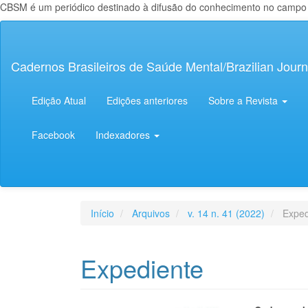
CBSM é um periódico destinado à difusão do conhecimento no campo da
Navegação
Principal
Conteúdo
Cadernos Brasileiros de Saúde Mental/Brazilian Journ
principal
Barra
Lateral
Edição Atual
Edições anteriores
Sobre a Revista
Facebook
Indexadores
Início
Arquivos
v. 14 n. 41 (2022)
Exped
Expediente