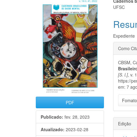
Barra
Cont
Cadernos b
UFSC
lateral
do
Resu
de
artigo
artigos
princi
Expediente
Detal
Como Cit
do
CBSM, Ca
artigo
Brasilei
[S. l.]
, v. 
https://p
em: 7 ago
Fomato
PDF
Publicado:
fev. 28, 2023
Edição
Atualizado:
2023-02-28