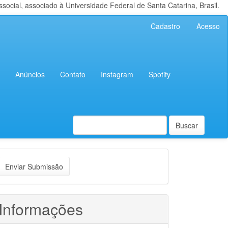
cial, associado à Universidade Federal de Santa Catarina, Brasil.
Cadastro
Acesso
Anúncios
Contato
Instagram
Spotify
Buscar
nviar
Enviar Submissão
ubmissão
Informações