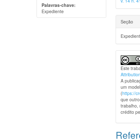
v. 14 n. 
Palavras-chave:
Expediente
Seção
Expedien
Este trab
Attributio
A public
um model
(
https://
que outro
trabalho,
crédito pe
Refer