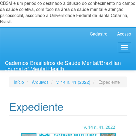
CBSM é um periódico destinado à difusão do conhecimento no campo
da saúde coletiva, com foco na área da saúde mental e atenção
psicossocial, associado à Universidade Federal de Santa Catarina,
Brasil.
Navegação
Cadastro
Acesso
Principal
Conteúdo
Toggl
principal
naviga
Barra
Lateral
Cadernos Brasileiros de Saúde Mental/Brazilian
Journal of Mental Health
Início
Arquivos
v. 14 n. 41 (2022)
Expediente
Expediente
Barra