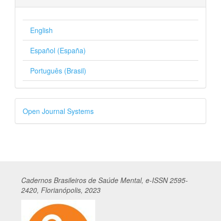
English
Español (España)
Português (Brasil)
Desenvolvido
Open Journal Systems
por
Cadernos
Br
asileiros
de Saúde Mental, e-ISSN 2595-
2420, Florianópolis, 2023