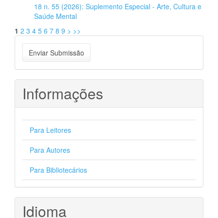
18 n. 55 (2026): Suplemento Especial - Arte, Cultura e
Saúde Mental
1
2
3
4
5
6
7
8
9
>
>>
Enviar
Enviar Submissão
Submissão
Informações
Para Leitores
Para Autores
Para Bibliotecários
Idioma