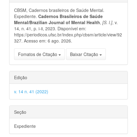
do
CBSM, Cadernos brasileiros de Saúde Mental.
artigo
Expediente.
Cadernos Brasileiros de Saúde
Mental/Brazilian Journal of Mental Health
,
[S. l.]
, v.
14, n. 41, p. i-ii, 2023. Disponível em:
https://periodicos.ufsc.br/index.php/cbsm/article/view/92
327. Acesso em: 6 ago. 2026.
Fomatos de Citação
Baixar Citação
Edição
v. 14 n. 41 (2022)
Seção
Expediente