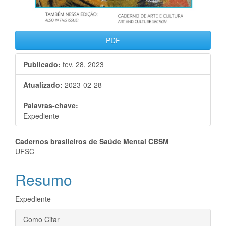
PDF
Publicado:
fev. 28, 2023
Atualizado:
2023-02-28
Palavras-chave:
Expediente
Conteúdo
Cadernos brasileiros de Saúde Mental CBSM
UFSC
do
Resumo
artigo
principal
Expediente
Detalhes
Como Citar