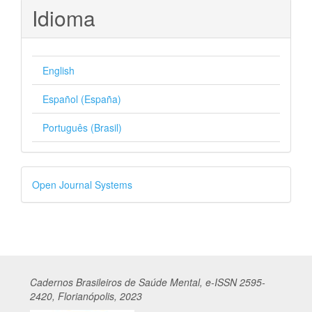
Idioma
English
Español (España)
Português (Brasil)
Desenvolvido
Open Journal Systems
por
Cadernos
Br
asileiros
de Saúde Mental, e-ISSN 2595-
2420, Florianópolis, 2023