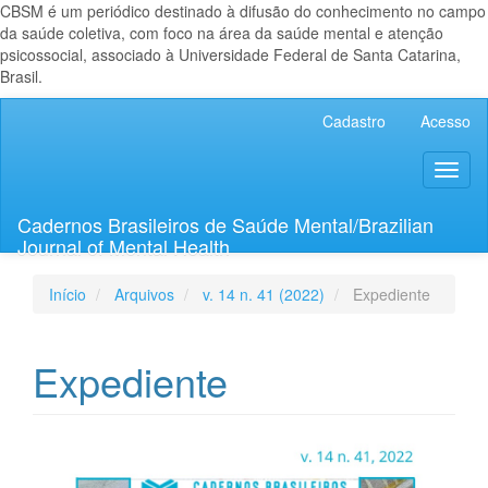
CBSM é um periódico destinado à difusão do conhecimento no campo
da saúde coletiva, com foco na área da saúde mental e atenção
psicossocial, associado à Universidade Federal de Santa Catarina,
Brasil.
Navegação
Cadastro
Acesso
Principal
Conteúdo
Toggl
principal
naviga
Barra
Lateral
Cadernos Brasileiros de Saúde Mental/Brazilian
Journal of Mental Health
Início
Arquivos
v. 14 n. 41 (2022)
Expediente
Expediente
Barra