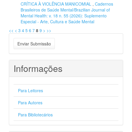
CRÍTICA À VIOLÊNCIA MANICOMIAL
,
Cadernos
Brasileiros de Saúde Mental/Brazilian Journal of
Mental Health: v. 18 n. 55 (2026): Suplemento
Especial - Arte, Cultura e Saúde Mental
<<
<
3
4
5
6
7
8
9
>
>>
Enviar
Enviar Submissão
Submissão
Informações
Para Leitores
Para Autores
Para Bibliotecários