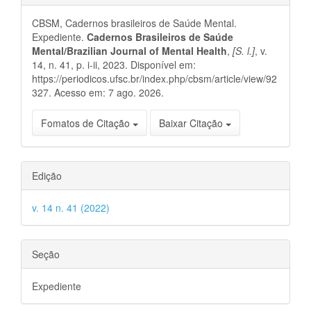
do
CBSM, Cadernos brasileiros de Saúde Mental.
artigo
Expediente.
Cadernos Brasileiros de Saúde
Mental/Brazilian Journal of Mental Health
,
[S. l.]
, v.
14, n. 41, p. i-ii, 2023. Disponível em:
https://periodicos.ufsc.br/index.php/cbsm/article/view/92
327. Acesso em: 7 ago. 2026.
Fomatos de Citação
Baixar Citação
Edição
v. 14 n. 41 (2022)
Seção
Expediente