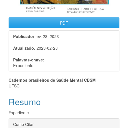
PDF
Publicado:
fev. 28, 2023
Atualizado:
2023-02-28
Palavras-chave:
Expediente
Conteúdo
Cadernos brasileiros de Saúde Mental CBSM
UFSC
do
Resumo
artigo
principal
Expediente
Detalhes
Como Citar