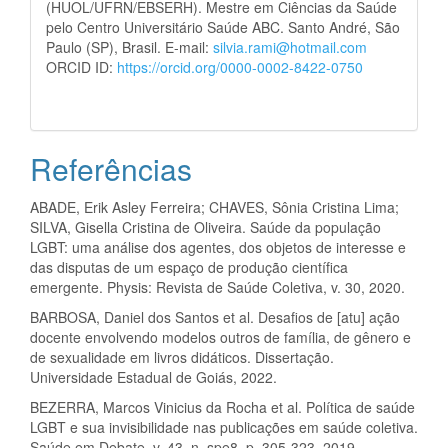
(HUOL/UFRN/EBSERH). Mestre em Ciências da Saúde
pelo Centro Universitário Saúde ABC. Santo André, São
Paulo (SP), Brasil. E-mail:
silvia.rami@hotmail.com
ORCID ID:
https://orcid.org/0000-0002-8422-0750
Referências
ABADE, Erik Asley Ferreira; CHAVES, Sônia Cristina Lima;
SILVA, Gisella Cristina de Oliveira. Saúde da população
LGBT: uma análise dos agentes, dos objetos de interesse e
das disputas de um espaço de produção científica
emergente. Physis: Revista de Saúde Coletiva, v. 30, 2020.
BARBOSA, Daniel dos Santos et al. Desafios de [atu] ação
docente envolvendo modelos outros de família, de gênero e
de sexualidade em livros didáticos. Dissertação.
Universidade Estadual de Goiás, 2022.
BEZERRA, Marcos Vinicius da Rocha et al. Política de saúde
LGBT e sua invisibilidade nas publicações em saúde coletiva.
Saúde em Debate, v. 43, n. spe8, p. 305-323, 2019.