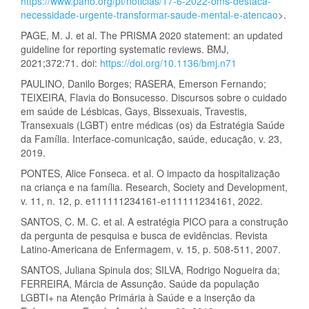
https://www.paho.org/pt/noticias/17-6-2022-oms-destaca-
necessidade-urgente-transformar-saude-mental-e-atencao
>.
PAGE, M. J. et al. The PRISMA 2020 statement: an updated
guideline for reporting systematic reviews. BMJ,
2021;372:71. doi:
https://doi.org/10.1136/bmj.n71
PAULINO, Danilo Borges; RASERA, Emerson Fernando;
TEIXEIRA, Flavia do Bonsucesso. Discursos sobre o cuidado
em saúde de Lésbicas, Gays, Bissexuais, Travestis,
Transexuais (LGBT) entre médicas (os) da Estratégia Saúde
da Família. Interface-comunicação, saúde, educação, v. 23,
2019.
PONTES, Alice Fonseca. et al. O impacto da hospitalização
na criança e na família. Research, Society and Development,
v. 11, n. 12, p. e111111234161-e111111234161, 2022.
SANTOS, C. M. C. et al. A estratégia PICO para a construção
da pergunta de pesquisa e busca de evidências. Revista
Latino-Americana de Enfermagem, v. 15, p. 508-511, 2007.
SANTOS, Juliana Spinula dos; SILVA, Rodrigo Nogueira da;
FERREIRA, Márcia de Assunção. Saúde da população
LGBTI+ na Atenção Primária à Saúde e a inserção da