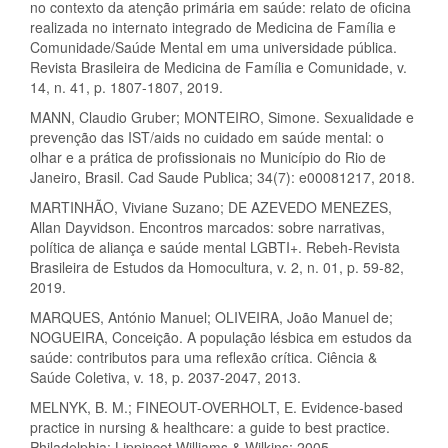
no contexto da atenção primária em saúde: relato de oficina
realizada no internato integrado de Medicina de Família e
Comunidade/Saúde Mental em uma universidade pública.
Revista Brasileira de Medicina de Família e Comunidade, v.
14, n. 41, p. 1807-1807, 2019.
MANN, Claudio Gruber; MONTEIRO, Simone. Sexualidade e
prevenção das IST/aids no cuidado em saúde mental: o
olhar e a prática de profissionais no Município do Rio de
Janeiro, Brasil. Cad Saude Publica; 34(7): e00081217, 2018.
MARTINHÃO, Viviane Suzano; DE AZEVEDO MENEZES,
Allan Dayvidson. Encontros marcados: sobre narrativas,
política de aliança e saúde mental LGBTI+. Rebeh-Revista
Brasileira de Estudos da Homocultura, v. 2, n. 01, p. 59-82,
2019.
MARQUES, António Manuel; OLIVEIRA, João Manuel de;
NOGUEIRA, Conceição. A população lésbica em estudos da
saúde: contributos para uma reflexão crítica. Ciência &
Saúde Coletiva, v. 18, p. 2037-2047, 2013.
MELNYK, B. M.; FINEOUT-OVERHOLT, E. Evidence-based
practice in nursing & healthcare: a guide to best practice.
Philadelphia: Lippincot Williams & Wilkins; 2005.