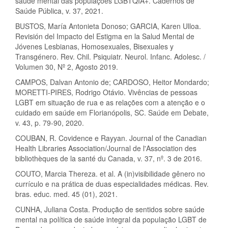
saúde mental das populações LGBTQIA+. Cadernos de
Saúde Pública, v. 37, 2021.
BUSTOS, María Antonieta Donoso; GARCIA, Karen Ulloa.
Revisión del Impacto del Estigma en la Salud Mental de
Jóvenes Lesbianas, Homosexuales, Bisexuales y
Transgénero. Rev. Chil. Psiquiatr. Neurol. Infanc. Adolesc. /
Volumen 30, Nº 2, Agosto 2019.
CAMPOS, Dalvan Antonio de; CARDOSO, Heitor Mondardo;
MORETTI-PIRES, Rodrigo Otávio. Vivências de pessoas
LGBT em situação de rua e as relações com a atenção e o
cuidado em saúde em Florianópolis, SC. Saúde em Debate,
v. 43, p. 79-90, 2020.
COUBAN, R. Covidence e Rayyan. Journal of the Canadian
Health Libraries Association/Journal de l'Association des
bibliothèques de la santé du Canada, v. 37, nº. 3 de 2016.
COUTO, Marcia Thereza. et al. A (in)visibilidade gênero no
currículo e na prática de duas especialidades médicas. Rev.
bras. educ. med. 45 (01), 2021.
CUNHA, Juliana Costa. Produção de sentidos sobre saúde
mental na política de saúde integral da população LGBT de