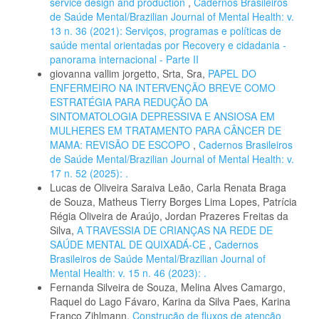
service design and production
,
Cadernos Brasileiros
de Saúde Mental/Brazilian Journal of Mental Health: v.
13 n. 36 (2021): Serviços, programas e políticas de
saúde mental orientadas por Recovery e cidadania -
panorama internacional - Parte II
giovanna vallim jorgetto, Srta, Sra,
PAPEL DO
ENFERMEIRO NA INTERVENÇÃO BREVE COMO
ESTRATÉGIA PARA REDUÇÃO DA
SINTOMATOLOGIA DEPRESSIVA E ANSIOSA EM
MULHERES EM TRATAMENTO PARA CÂNCER DE
MAMA: REVISÃO DE ESCOPO
,
Cadernos Brasileiros
de Saúde Mental/Brazilian Journal of Mental Health: v.
17 n. 52 (2025): .
Lucas de Oliveira Saraiva Leão, Carla Renata Braga
de Souza, Matheus Tierry Borges Lima Lopes, Patrícia
Régia Oliveira de Araújo, Jordan Prazeres Freitas da
Silva,
A TRAVESSIA DE CRIANÇAS NA REDE DE
SAÚDE MENTAL DE QUIXADÁ-CE
,
Cadernos
Brasileiros de Saúde Mental/Brazilian Journal of
Mental Health: v. 15 n. 46 (2023): .
Fernanda Silveira de Souza, Melina Alves Camargo,
Raquel do Lago Fávaro, Karina da Silva Paes, Karina
Franco Zihlmann,
Construção de fluxos de atenção