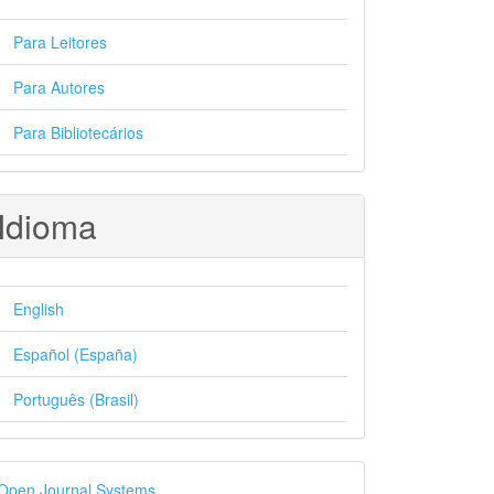
Para Leitores
Para Autores
Para Bibliotecários
Idioma
English
Español (España)
Português (Brasil)
esenvolvido
Open Journal Systems