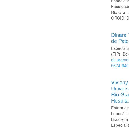
Especiali
Faculdade
Rio Grand
ORCID I
Dinara 
de Pato
Especiali
(FIP). Bel
dinaramo
5674-940
Viviany
Univers
Rio Gra
Hospit
Enfermeir
Lopes/Un
Brasilei
Especiali