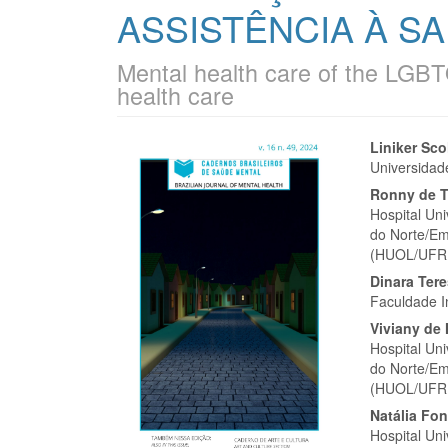
ASSISTÊNCIA À S
Mental health care of the LGBT
health care
Barra
Cont
Liniker Sco
Universida
lateral
do
Ronny de T
de
artigo
Hospital Un
do Norte/Em
artigos
princi
(HUOL/UFR
Dinara Ter
Faculdade I
Viviany de
Hospital Un
do Norte/Em
(HUOL/UFR
Natália Fo
Hospital Un