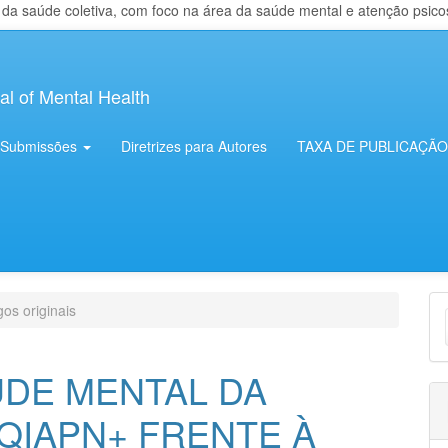
 saúde coletiva, com foco na área da saúde mental e atenção psicosso
al of Mental Health
Submissões
Diretrizes para Autores
TAXA DE PUBLICAÇÃO
E
gos originais
S
ÚDE MENTAL DA
QIAPN+ FRENTE À