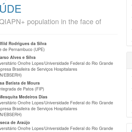
AÚDE
QIAPN+ population in the face of
eúdo
lfild Rodrigues da Silva
de de Pernambuco (UPE)
arso Alves e Silva
iversitário Onofre Lopes/Universidade Federal do Rio Grande
presa Brasileira de Serviços Hospitalares
pal
N/EBSERH)
esa Batista de Moura
ntegrada de Patos (FIP)
 Mesquita Medeiros Dias
iversitário Onofre Lopes/Universidade Federal do Rio Grande
presa Brasileira de Serviços Hospitalares
N/EBSERH)
nseca de Araújo
D
iversitário Onofre Lopes/Universidade Federal do Rio Grande