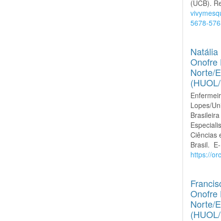
(UCB). Re
vivymesq
5678-576
Natália
Onofre 
Norte/E
(HUOL
Enfermeir
Lopes/Un
Brasilei
Especiali
Ciências 
Brasil. E
https://o
Francis
Onofre 
Norte/E
(HUOL