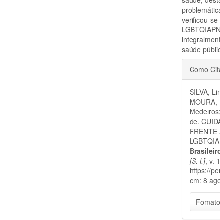
problemátic
verificou-s
LGBTQIAPN+
integralment
saúde públi
Detal
Como Cit
do
SILVA, Li
artigo
MOURA, Di
Medeiros
de. CUI
FRENTE À
LGBTQIAPN
Brasilei
[S. l.]
, v.
https://p
em: 8 ago
Fomato