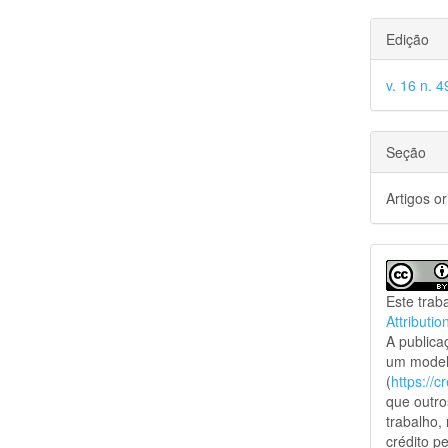
Edição
v. 16 n. 4
Seção
Artigos or
Este trab
Attributio
A public
um model
(
https://
que outro
trabalho,
crédito pe