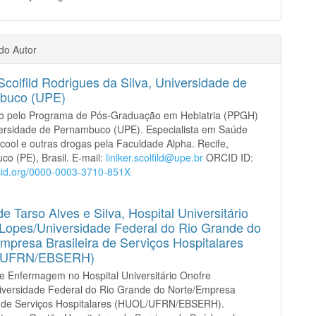
 do Autor
 Scolfild Rodrigues da Silva,
Universidade de
buco (UPE)
o pelo Programa de Pós-Graduação em Hebiatria (PPGH)
versidade de Pernambuco (UPE). Especialista em Saúde
lcool e outras drogas pela Faculdade Alpha. Recife,
o (PE), Brasil. E-mail:
liniker.scolfild@upe.br
ORCID ID:
rcid.org/0000-0003-3710-851X
e Tarso Alves e Silva,
Hospital Universitário
Lopes/Universidade Federal do Rio Grande do
mpresa Brasileira de Serviços Hospitalares
/UFRN/EBSERH)
e Enfermagem no Hospital Universitário Onofre
iversidade Federal do Rio Grande do Norte/Empresa
ra de Serviços Hospitalares (HUOL/UFRN/EBSERH).