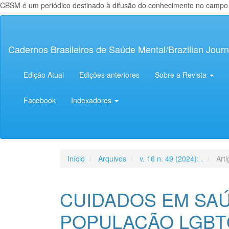
CBSM é um periódico destinado à difusão do conhecimento no campo da
Navegação
Principal
Conteúdo
Cadernos Brasileiros de Saúde Mental/Brazilian Journ
principal
Barra
Lateral
Edição Atual
Edições anteriores
Sobre a Revista
Facebook
Indexadores
Início
Arquivos
v. 16 n. 49 (2024): .
Arti
CUIDADOS EM SA
POPULAÇÃO LGBT