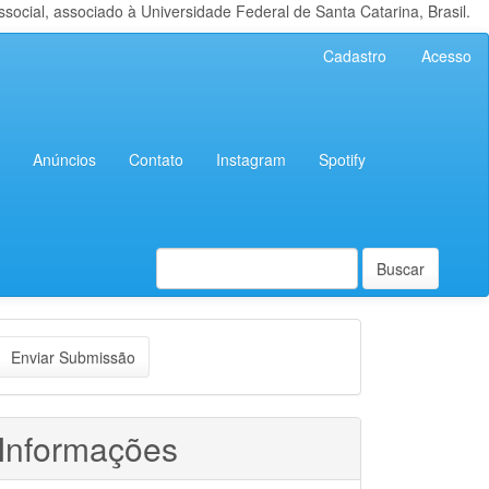
cial, associado à Universidade Federal de Santa Catarina, Brasil.
Cadastro
Acesso
Anúncios
Contato
Instagram
Spotify
Buscar
nviar
Enviar Submissão
ubmissão
Informações