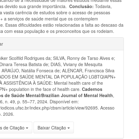
as devido sua grande importância.
Conclusão:
Todavia,
e a vasta carência de estudos sobre o acesso de pessoas
 a serviços de saúde mental que os contemplem
e. Essas dificuldades estão relacionadas a falta ao descaso da
ca com essa população e os preconceitos que os rodeiam.
hes
ar
niker Scolfild Rodrigues da; SILVA, Ronny de Tarso Alves e;
nara Teresa Batista de; DIAS, Viviany de Mesquita
; ARAÚJO, Natália Fonseca de; ALENCAR, Francisca Silva
DADOS EM SAÚDE MENTAL DA POPULAÇÃO LGBTQIAPN+
 ASSISTÊNCIA À SAÚDE: Mental health care of the
+ population in the face of health care.
Cadernos
ros de Saúde Mental/Brazilian Journal of Mental Health
,
 16, n. 49, p. 55–77, 2024. Disponível em:
eriodicos.ufsc.br/index.php/cbsm/article/view/92695. Acesso
. 2026.
s de Citação
Baixar Citação