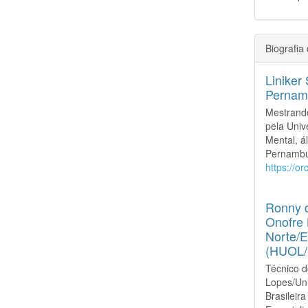
Biografia
Liniker
Pernam
Mestrand
pela Uni
Mental, á
Pernambuc
https://o
Ronny d
Onofre 
Norte/E
(HUOL
Técnico d
Lopes/Un
Brasilei