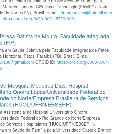
sta em Gestão Hospitalar e de Serviços de Saúde pela
 Metropolitana de Ciências e Tecnologia (FAMEC). Natal,
e do Norte (RN), Brasil. E-mail:
detarsoalves@hotmail.com
D:
https://orcid.org/0000-0001-5729-9291
Teresa Batista de Moura,
Faculdade Integrada
s (FIP)
sta em Saúde Coletiva pela Faculdade Integrada de Patos
o Horizonte, Patos, Paraíba (PB), Brasil. E-mail:
ura86@gmail.com
ORCID ID:
https://orcid.org/0000-0001-
6
 de Mesquita Medeiros Dias,
Hospital
itário Onofre Lopes/Universidade Federal do
nde do Norte/Empresa Brasileira de Serviços
alares (HUOL/UFRN/EBSERH)
a Assistencial no Hospital Universitário Onofre
iversidade Federal do Rio Grande do Norte/Empresa
ra de Serviços Hospitalares (HUOL/UFRN/EBSERH).
sta em Saúde da Família pela Universidade Castelo Branco