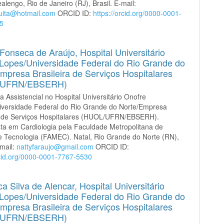
alengo, Rio de Janeiro (RJ), Brasil. E-mail:
uita@hotmail.com
ORCID ID:
https://orcid.org/0000-0001-
5
 Fonseca de Araújo,
Hospital Universitário
Lopes/Universidade Federal do Rio Grande do
mpresa Brasileira de Serviços Hospitalares
/UFRN/EBSERH)
a Assistencial no Hospital Universitário Onofre
iversidade Federal do Rio Grande do Norte/Empresa
ra de Serviços Hospitalares (HUOL/UFRN/EBSERH).
sta em Cardiologia pela Faculdade Metropolitana de
e Tecnologia (FAMEC). Natal, Rio Grande do Norte (RN),
-mail:
nattyfaraujo@gmail.com
ORCID ID:
rcid.org/0000-0001-7767-5530
ca Silva de Alencar,
Hospital Universitário
Lopes/Universidade Federal do Rio Grande do
mpresa Brasileira de Serviços Hospitalares
/UFRN/EBSERH)