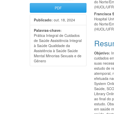
do Norte/Em
(HUOL/UFR
PDF
Francisca S
Hospital Un
Publicado:
out. 18, 2024
do Norte/Em
(HUOL/UFR
Palavras-chave:
Prática Integral de Cuidados
Resu
de Saúde Assistência Integral
à Saúde Qualidade da
Assistência à Saúde Saúde
Objetivo:
In
Mental Minorias Sexuais e de
cuidados em
Gênero
suas necess
estudo de re
atemporal, 
efetuada na
System Onli
Saúde, SCOPU
Library Onl
ao final do
estudo. Obs
em saúde m
saúde, dest