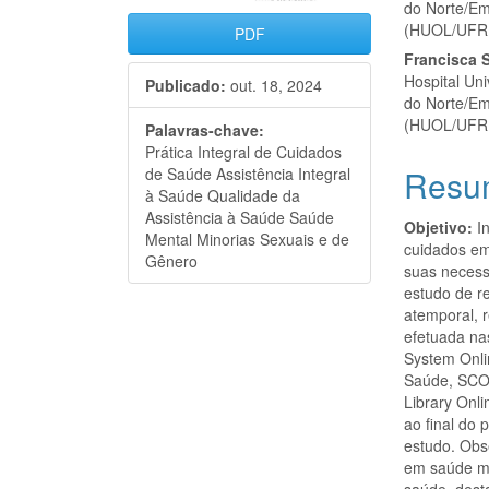
do Norte/Em
(HUOL/UFR
PDF
Francisca S
Hospital Un
Publicado:
out. 18, 2024
do Norte/Em
(HUOL/UFR
Palavras-chave:
Prática Integral de Cuidados
Resu
de Saúde Assistência Integral
à Saúde Qualidade da
Assistência à Saúde Saúde
Objetivo:
In
Mental Minorias Sexuais e de
cuidados em
Gênero
suas necess
estudo de re
atemporal, 
efetuada na
System Onli
Saúde, SCOPU
Library Onl
ao final do
estudo. Obs
em saúde m
saúde, dest