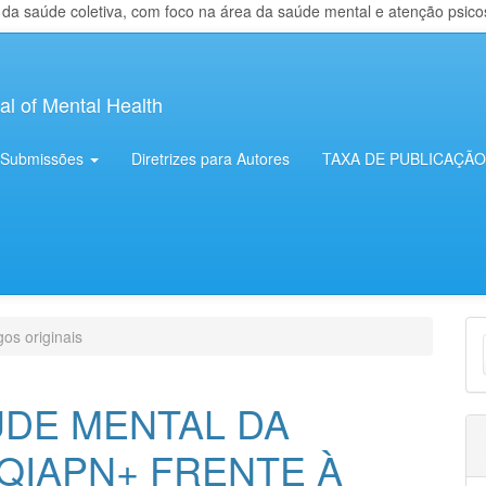
 saúde coletiva, com foco na área da saúde mental e atenção psicosso
al of Mental Health
Submissões
Diretrizes para Autores
TAXA DE PUBLICAÇÃO
E
gos originais
S
ÚDE MENTAL DA
QIAPN+ FRENTE À