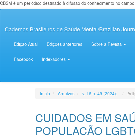
CBSM é um periódico destinado à difusão do conhecimento no campo da
Navegação
Principal
Conteúdo
Cadernos Brasileiros de Saúde Mental/Brazilian Journ
principal
Barra
Lateral
Edição Atual
Edições anteriores
Sobre a Revista
Facebook
Indexadores
Início
Arquivos
v. 16 n. 49 (2024): .
Arti
CUIDADOS EM SA
POPULAÇÃO LGBT