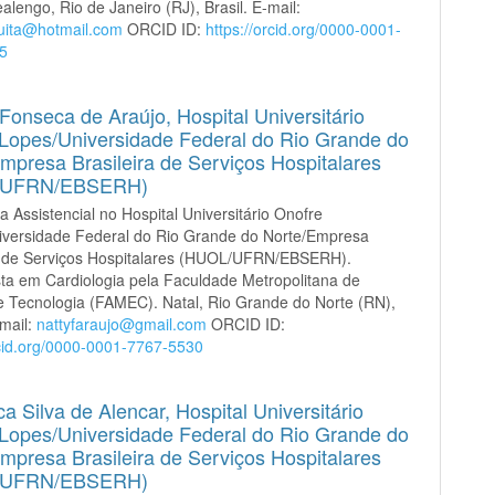
alengo, Rio de Janeiro (RJ), Brasil. E-mail:
uita@hotmail.com
ORCID ID:
https://orcid.org/0000-0001-
5
 Fonseca de Araújo,
Hospital Universitário
Lopes/Universidade Federal do Rio Grande do
mpresa Brasileira de Serviços Hospitalares
/UFRN/EBSERH)
a Assistencial no Hospital Universitário Onofre
iversidade Federal do Rio Grande do Norte/Empresa
ra de Serviços Hospitalares (HUOL/UFRN/EBSERH).
sta em Cardiologia pela Faculdade Metropolitana de
e Tecnologia (FAMEC). Natal, Rio Grande do Norte (RN),
-mail:
nattyfaraujo@gmail.com
ORCID ID:
rcid.org/0000-0001-7767-5530
ca Silva de Alencar,
Hospital Universitário
Lopes/Universidade Federal do Rio Grande do
mpresa Brasileira de Serviços Hospitalares
/UFRN/EBSERH)