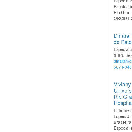
Especiali
Faculdade
Rio Grand
ORCID I
Dinara 
de Pato
Especiali
(FIP). Bel
dinaramo
5674-940
Viviany
Univers
Rio Gra
Hospit
Enfermeir
Lopes/Un
Brasilei
Especiali