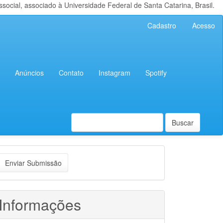
cial, associado à Universidade Federal de Santa Catarina, Brasil.
Cadastro
Acesso
Anúncios
Contato
Instagram
Spotify
Buscar
nviar
Enviar Submissão
ubmissão
Informações