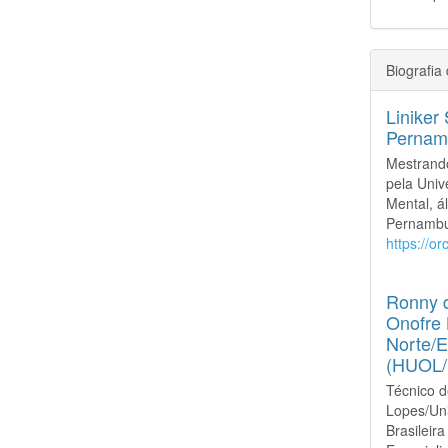
Biografia
Liniker
Pernam
Mestrand
pela Uni
Mental, á
Pernambuc
https://o
Ronny d
Onofre 
Norte/E
(HUOL
Técnico d
Lopes/Un
Brasilei