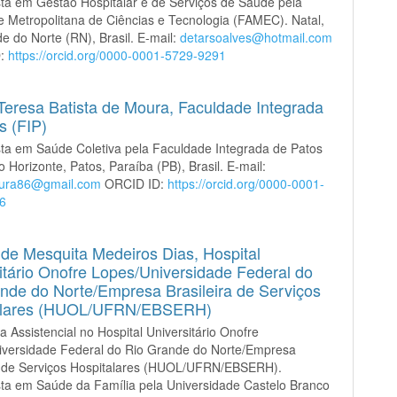
sta em Gestão Hospitalar e de Serviços de Saúde pela
 Metropolitana de Ciências e Tecnologia (FAMEC). Natal,
e do Norte (RN), Brasil. E-mail:
detarsoalves@hotmail.com
D:
https://orcid.org/0000-0001-5729-9291
Teresa Batista de Moura,
Faculdade Integrada
s (FIP)
sta em Saúde Coletiva pela Faculdade Integrada de Patos
o Horizonte, Patos, Paraíba (PB), Brasil. E-mail:
ura86@gmail.com
ORCID ID:
https://orcid.org/0000-0001-
6
 de Mesquita Medeiros Dias,
Hospital
itário Onofre Lopes/Universidade Federal do
nde do Norte/Empresa Brasileira de Serviços
alares (HUOL/UFRN/EBSERH)
a Assistencial no Hospital Universitário Onofre
iversidade Federal do Rio Grande do Norte/Empresa
ra de Serviços Hospitalares (HUOL/UFRN/EBSERH).
sta em Saúde da Família pela Universidade Castelo Branco