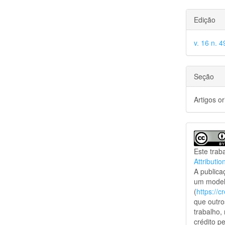
Edição
v. 16 n. 4
Seção
Artigos or
Este trab
Attributio
A public
um model
(
https://
que outro
trabalho,
crédito pe