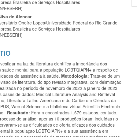
presa Brasileira de Serviços Hospitalares
p
N/EBSERH)
ilva de Alencar
iversitário Onofre Lopes/Universidade Federal do Rio Grande
presa Brasileira de Serviços Hospitalares
N/EBSERH)
mo
vestigar na luz da literatura científica a importância dos
 saúde mental para a população LGBTQIAPN+ a respeito de
idades de assistência à saúde.
Metodologia:
Trata-se de um
visão de literatura, do tipo revisão integrativa, com delimitação
realizada no período de novembro de 2022 a janeiro de 2023
s bases de dados: Medical Literature Analysis and Retrieval
ne, Literatura Latino-Americana e do Caribe em Ciências da
S, Web of Science e a biblioteca virtual Scientific Electronic
ine.
Resultado:
Foram encontrados 1.679 estudos, contudo,
 processo de análise, apenas 10 produções foram incluídas no
ervaram-se as dificuldades de oferta eficazes dos cuidados
ental à população LGBTQIAPN+ e a sua assistência em
acando-se a necessidade de maiores estudos mediante essas