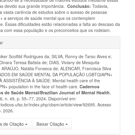
as devido sua grande importância.
Conclusão:
Todavia,
e a vasta carência de estudos sobre o acesso de pessoas
 a serviços de saúde mental que os contemplem
e. Essas dificuldades estão relacionadas a falta ao descaso da
ca com essa população e os preconceitos que os rodeiam.
hes
ar
niker Scolfild Rodrigues da; SILVA, Ronny de Tarso Alves e;
nara Teresa Batista de; DIAS, Viviany de Mesquita
; ARAÚJO, Natália Fonseca de; ALENCAR, Francisca Silva
DADOS EM SAÚDE MENTAL DA POPULAÇÃO LGBTQIAPN+
 ASSISTÊNCIA À SAÚDE: Mental health care of the
+ population in the face of health care.
Cadernos
ros de Saúde Mental/Brazilian Journal of Mental Health
,
 16, n. 49, p. 55–77, 2024. Disponível em:
eriodicos.ufsc.br/index.php/cbsm/article/view/92695. Acesso
. 2026.
s de Citação
Baixar Citação