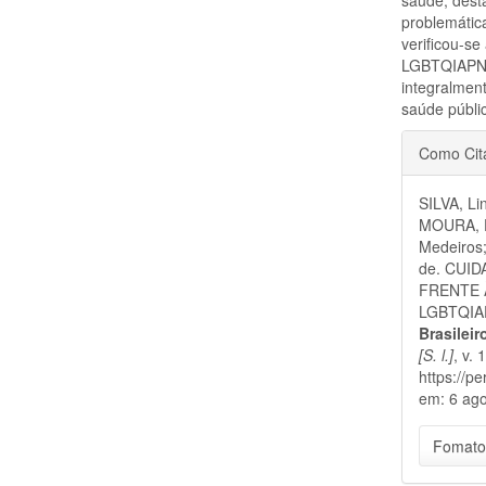
problemátic
verificou-s
LGBTQIAPN+
integralment
saúde públi
Detal
Como Cit
do
SILVA, Li
artigo
MOURA, Di
Medeiros
de. CUI
FRENTE À
LGBTQIAPN
Brasilei
[S. l.]
, v.
https://p
em: 6 ago
Fomato