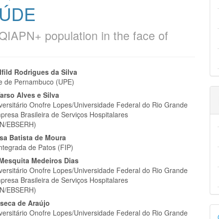
AÚDE
QIAPN+ population in the face of
eúdo
lfild Rodrigues da Silva
de de Pernambuco (UPE)
arso Alves e Silva
iversitário Onofre Lopes/Universidade Federal do Rio Grande
presa Brasileira de Serviços Hospitalares
pal
N/EBSERH)
esa Batista de Moura
ntegrada de Patos (FIP)
 Mesquita Medeiros Dias
iversitário Onofre Lopes/Universidade Federal do Rio Grande
presa Brasileira de Serviços Hospitalares
N/EBSERH)
nseca de Araújo
D
iversitário Onofre Lopes/Universidade Federal do Rio Grande