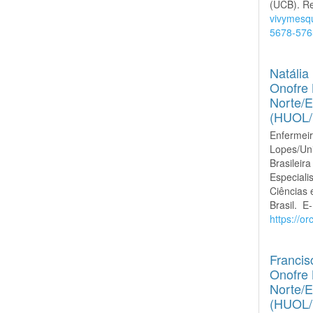
(UCB). Re
vivymesq
5678-576
Natália
Onofre 
Norte/E
(HUOL
Enfermeir
Lopes/Un
Brasilei
Especiali
Ciências 
Brasil. E
https://o
Francis
Onofre 
Norte/E
(HUOL