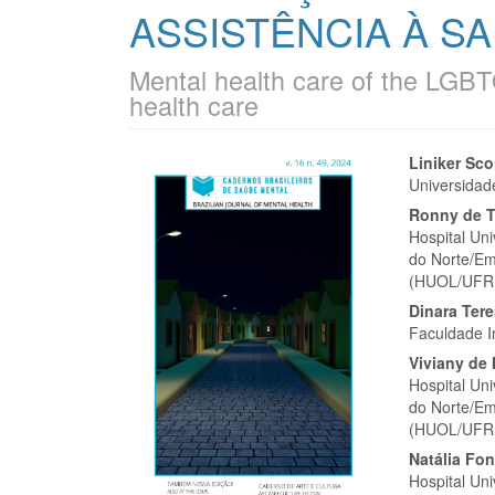
ASSISTÊNCIA À S
Mental health care of the LGBT
health care
Barra
Cont
Liniker Sco
Universida
lateral
do
Ronny de T
de
artigo
Hospital Un
do Norte/Em
artigos
princi
(HUOL/UFR
Dinara Ter
Faculdade I
Viviany de
Hospital Un
do Norte/Em
(HUOL/UFR
Natália Fo
Hospital Un