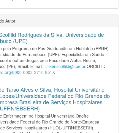
 do Autor
 Scolfild Rodrigues da Silva,
Universidade de
buco (UPE)
o pelo Programa de Pós-Graduação em Hebiatria (PPGH)
versidade de Pernambuco (UPE). Especialista em Saúde
lcool e outras drogas pela Faculdade Alpha. Recife,
o (PE), Brasil. E-mail:
liniker.scolfild@upe.br
ORCID ID:
rcid.org/0000-0003-3710-851X
e Tarso Alves e Silva,
Hospital Universitário
Lopes/Universidade Federal do Rio Grande do
mpresa Brasileira de Serviços Hospitalares
/UFRN/EBSERH)
e Enfermagem no Hospital Universitário Onofre
iversidade Federal do Rio Grande do Norte/Empresa
ra de Serviços Hospitalares (HUOL/UFRN/EBSERH).