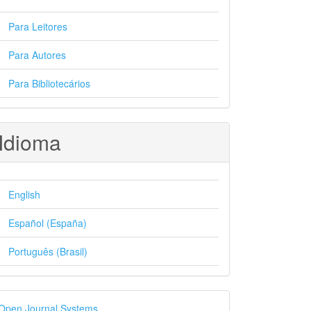
Para Leitores
Para Autores
Para Bibliotecários
Idioma
English
Español (España)
Português (Brasil)
esenvolvido
Open Journal Systems